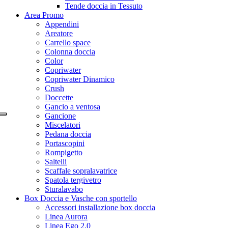
Tende doccia in Tessuto
Area Promo
Appendini
Areatore
Carrello space
Colonna doccia
Color
Copriwater
Copriwater Dinamico
Crush
Doccette
Gancio a ventosa
Gancione
Miscelatori
Pedana doccia
Portascopini
Rompigetto
Saltelli
Scaffale sopralavatrice
Spatola tergivetro
Sturalavabo
Box Doccia e Vasche con sportello
Accessori installazione box doccia
Linea Aurora
Linea Ego 2.0