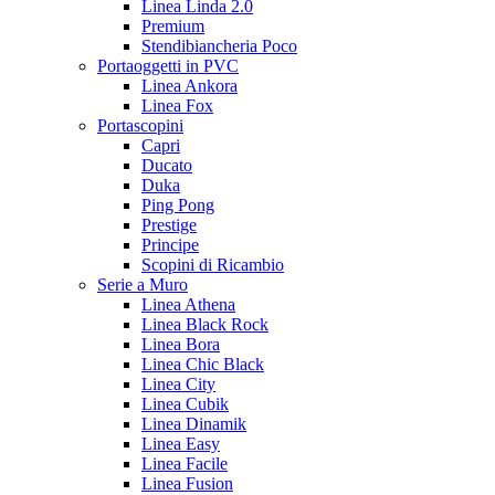
Linea Linda 2.0
Premium
Stendibiancheria Poco
Portaoggetti in PVC
Linea Ankora
Linea Fox
Portascopini
Capri
Ducato
Duka
Ping Pong
Prestige
Principe
Scopini di Ricambio
Serie a Muro
Linea Athena
Linea Black Rock
Linea Bora
Linea Chic Black
Linea City
Linea Cubik
Linea Dinamik
Linea Easy
Linea Facile
Linea Fusion