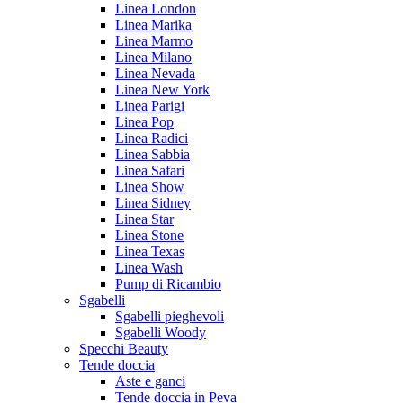
Linea London
Linea Marika
Linea Marmo
Linea Milano
Linea Nevada
Linea New York
Linea Parigi
Linea Pop
Linea Radici
Linea Sabbia
Linea Safari
Linea Show
Linea Sidney
Linea Star
Linea Stone
Linea Texas
Linea Wash
Pump di Ricambio
Sgabelli
Sgabelli pieghevoli
Sgabelli Woody
Specchi Beauty
Tende doccia
Aste e ganci
Tende doccia in Peva