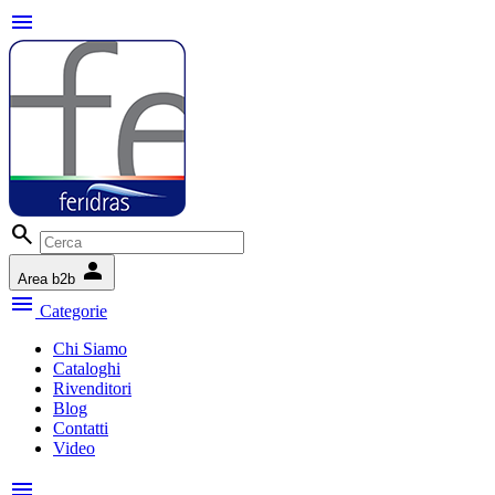
menu
search
person
Area b2b
menu
Categorie
Chi Siamo
Cataloghi
Rivenditori
Blog
Contatti
Video
menu