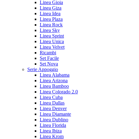
Linea Gioia
Linea Giza
Linea Idea
Linea Plaza
Linea Rock
Linea Sky
Linea Sprint
Linea Unica
Linea Velvet
Ricambi
Set Facile
Set Nova
Serie Appoggio
Linea Alabama
Linea Arizona
Linea Bamboo
Linea Colorado 2.0
Linea Cuba
Linea Dallas
Linea Denver
Linea Diamante
Linea Dublino
Linea Florida
Linea Ibiza
Linea Krom