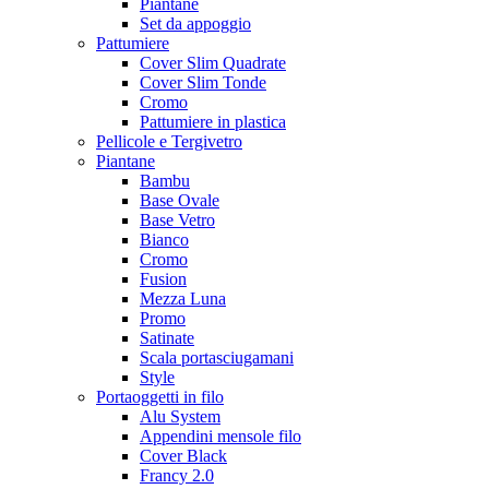
Piantane
Set da appoggio
Pattumiere
Cover Slim Quadrate
Cover Slim Tonde
Cromo
Pattumiere in plastica
Pellicole e Tergivetro
Piantane
Bambu
Base Ovale
Base Vetro
Bianco
Cromo
Fusion
Mezza Luna
Promo
Satinate
Scala portasciugamani
Style
Portaoggetti in filo
Alu System
Appendini mensole filo
Cover Black
Francy 2.0