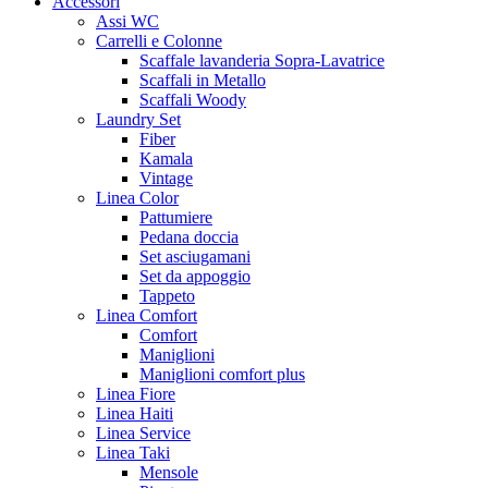
Accessori
Assi WC
Carrelli e Colonne
Scaffale lavanderia Sopra-Lavatrice
Scaffali in Metallo
Scaffali Woody
Laundry Set
Fiber
Kamala
Vintage
Linea Color
Pattumiere
Pedana doccia
Set asciugamani
Set da appoggio
Tappeto
Linea Comfort
Comfort
Maniglioni
Maniglioni comfort plus
Linea Fiore
Linea Haiti
Linea Service
Linea Taki
Mensole