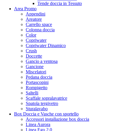
Tende doccia in Tessuto
Area Promo
Appendini
Areatore
Carrello space
Colonna doccia
Color
Copriwater
Copriwater Dinamico
Crush
Doccette
Gancio a ventosa
Gancione
Miscelatori
Pedana doccia
Portascopini
Rompigetto
Saltelli
Scaffale sopralavatrice
Spatola tergivetro
Sturalavabo
Box Doccia e Vasche con sportello
Accessori installazione box doccia
Linea Aurora
Linea Ego 2.0