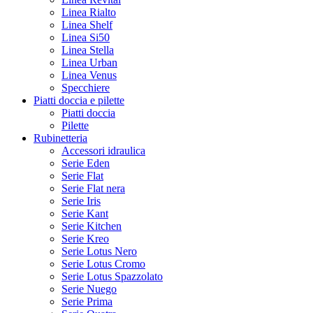
Linea Rialto
Linea Shelf
Linea Si50
Linea Stella
Linea Urban
Linea Venus
Specchiere
Piatti doccia e pilette
Piatti doccia
Pilette
Rubinetteria
Accessori idraulica
Serie Eden
Serie Flat
Serie Flat nera
Serie Iris
Serie Kant
Serie Kitchen
Serie Kreo
Serie Lotus Nero
Serie Lotus Cromo
Serie Lotus Spazzolato
Serie Nuego
Serie Prima