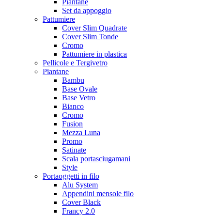
Piantane
Set da appoggio
Pattumiere
Cover Slim Quadrate
Cover Slim Tonde
Cromo
Pattumiere in plastica
Pellicole e Tergivetro
Piantane
Bambu
Base Ovale
Base Vetro
Bianco
Cromo
Fusion
Mezza Luna
Promo
Satinate
Scala portasciugamani
Style
Portaoggetti in filo
Alu System
Appendini mensole filo
Cover Black
Francy 2.0