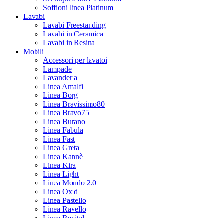
Soffioni linea Platinum
Lavabi
Lavabi Freestanding
Lavabi in Ceramica
Lavabi in Resina
Mobili
Accessori per lavatoi
Lampade
Lavanderia
Linea Amalfi
Linea Borg
Linea Bravissimo80
Linea Bravo75
Linea Burano
Linea Fabula
Linea Fast
Linea Greta
Linea Kannè
Linea Kira
Linea Light
Linea Mondo 2.0
Linea Oxid
Linea Pastello
Linea Ravello
Linea Revital