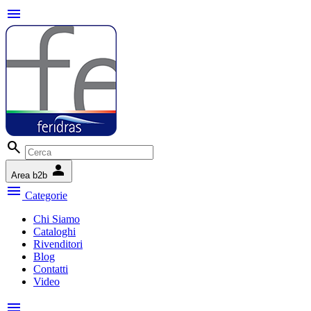
menu
search
person
Area b2b
menu
Categorie
Chi Siamo
Cataloghi
Rivenditori
Blog
Contatti
Video
menu