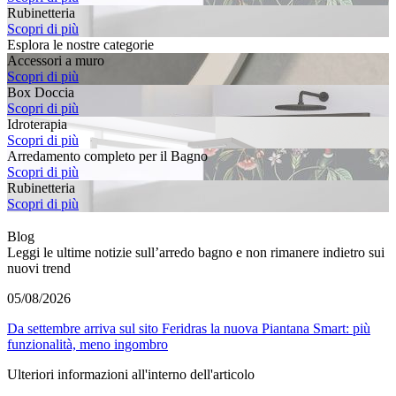
Rubinetteria
Scopri di più
Esplora le nostre categorie
Accessori a muro
Scopri di più
Box Doccia
Scopri di più
Idroterapia
Scopri di più
Arredamento completo per il Bagno
Scopri di più
Rubinetteria
Scopri di più
Blog
Leggi le ultime notizie sull’arredo bagno e non rimanere indietro sui
nuovi trend
05/08/2026
Da settembre arriva sul sito Feridras la nuova Piantana Smart: più
funzionalità, meno ingombro
Ulteriori informazioni all'interno dell'articolo