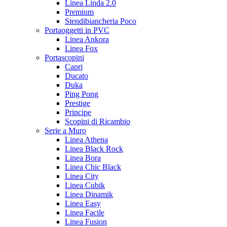
Linea Linda 2.0
Premium
Stendibiancheria Poco
Portaoggetti in PVC
Linea Ankora
Linea Fox
Portascopini
Capri
Ducato
Duka
Ping Pong
Prestige
Principe
Scopini di Ricambio
Serie a Muro
Linea Athena
Linea Black Rock
Linea Bora
Linea Chic Black
Linea City
Linea Cubik
Linea Dinamik
Linea Easy
Linea Facile
Linea Fusion