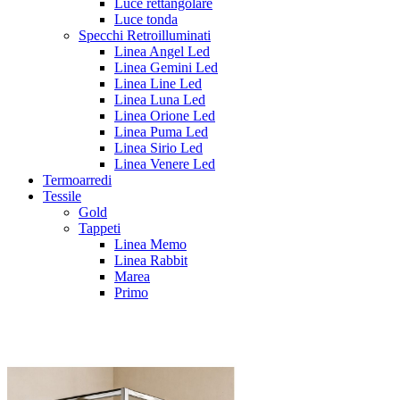
Luce rettangolare
Luce tonda
Specchi Retroilluminati
Linea Angel Led
Linea Gemini Led
Linea Line Led
Linea Luna Led
Linea Orione Led
Linea Puma Led
Linea Sirio Led
Linea Venere Led
Termoarredi
Tessile
Gold
Tappeti
Linea Memo
Linea Rabbit
Marea
Primo