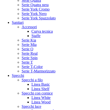
Serie Quatra
Serie Quatra nera
Serie York Cromo
Serie York Nero
Serie York Spazzolato
Sanitari
Accessori
Curva tecnica
Staffe
Serie Kia
Serie Mia
Serie Q
Serie Real
Serie Spin
Serie T
Serie T-Color
Serie T-Marmorizzato
Specchi
Specchi a filo
Linea Basic
Linea Shelf
Specchi con cornice
Linea White
Linea Wood
Specchi luce