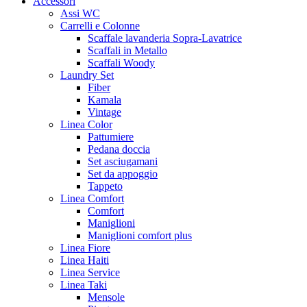
Accessori
Assi WC
Carrelli e Colonne
Scaffale lavanderia Sopra-Lavatrice
Scaffali in Metallo
Scaffali Woody
Laundry Set
Fiber
Kamala
Vintage
Linea Color
Pattumiere
Pedana doccia
Set asciugamani
Set da appoggio
Tappeto
Linea Comfort
Comfort
Maniglioni
Maniglioni comfort plus
Linea Fiore
Linea Haiti
Linea Service
Linea Taki
Mensole