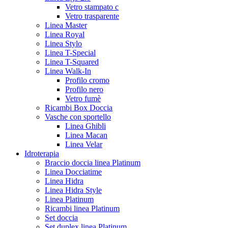
Vetro stampato c
Vetro trasparente
Linea Master
Linea Royal
Linea Stylo
Linea T-Special
Linea T-Squared
Linea Walk-In
Profilo cromo
Profilo nero
Vetro fumè
Ricambi Box Doccia
Vasche con sportello
Linea Ghibli
Linea Macan
Linea Velar
Idroterapia
Braccio doccia linea Platinum
Linea Docciatime
Linea Hidra
Linea Hidra Style
Linea Platinum
Ricambi linea Platinum
Set doccia
Set duplex linea Platinum