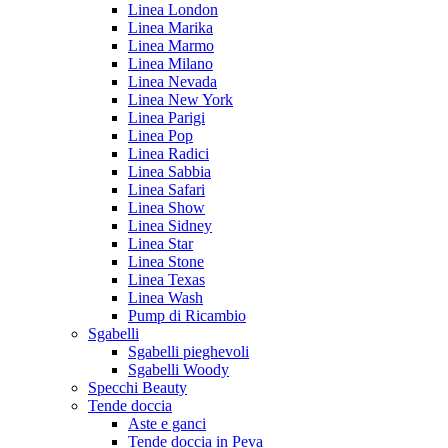
Linea London
Linea Marika
Linea Marmo
Linea Milano
Linea Nevada
Linea New York
Linea Parigi
Linea Pop
Linea Radici
Linea Sabbia
Linea Safari
Linea Show
Linea Sidney
Linea Star
Linea Stone
Linea Texas
Linea Wash
Pump di Ricambio
Sgabelli
Sgabelli pieghevoli
Sgabelli Woody
Specchi Beauty
Tende doccia
Aste e ganci
Tende doccia in Peva