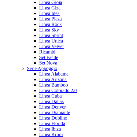
Linea Gioia
Linea Giza
Linea Idea
Linea Plaza
Linea Rock
Linea Sky
Linea Sprint
Linea Unica
Linea Velvet
Ricambi
Set Facile
Set Nova
Serie Appoggio
Linea Alabama
Linea Arizona
Linea Bamboo
Linea Colorado 2.0
Linea Cuba
Linea Dallas
Linea Denver
Linea Diamante
Linea Dublino
Linea Florida
Linea Ibiza
Linea Krom