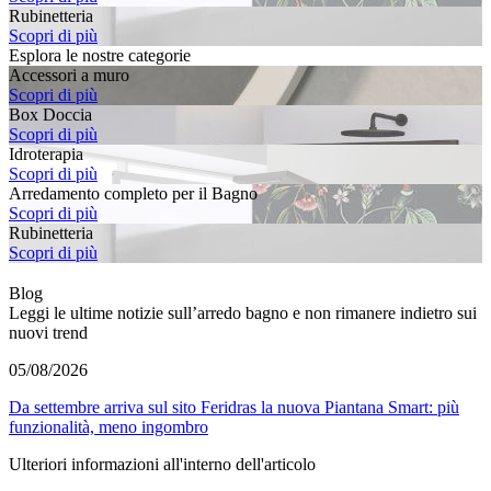
Rubinetteria
Scopri di più
Esplora le nostre categorie
Accessori a muro
Scopri di più
Box Doccia
Scopri di più
Idroterapia
Scopri di più
Arredamento completo per il Bagno
Scopri di più
Rubinetteria
Scopri di più
Blog
Leggi le ultime notizie sull’arredo bagno e non rimanere indietro sui
nuovi trend
05/08/2026
Da settembre arriva sul sito Feridras la nuova Piantana Smart: più
funzionalità, meno ingombro
Ulteriori informazioni all'interno dell'articolo