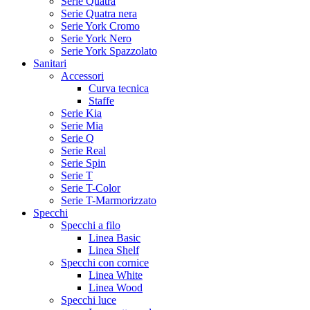
Serie Quatra
Serie Quatra nera
Serie York Cromo
Serie York Nero
Serie York Spazzolato
Sanitari
Accessori
Curva tecnica
Staffe
Serie Kia
Serie Mia
Serie Q
Serie Real
Serie Spin
Serie T
Serie T-Color
Serie T-Marmorizzato
Specchi
Specchi a filo
Linea Basic
Linea Shelf
Specchi con cornice
Linea White
Linea Wood
Specchi luce