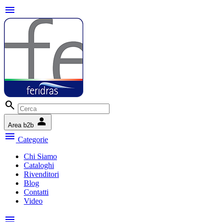
menu
search
person
Area b2b
menu
Categorie
Chi Siamo
Cataloghi
Rivenditori
Blog
Contatti
Video
menu