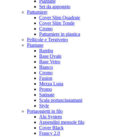
Piantane
Set da appoggio
Pattumiere
Cover Slim Quadrate
Cover Slim Tonde
Cromo
Pattumiere in plastica
Pellicole e Tergivetro
Piantane
Bambu
Base Ovale
Base Vetro
Bianco
Cromo
Fusion
Mezza Luna
Promo
Satinate
Scala portasciugamani
Style
Portaoggetti in filo
Alu System
Appendini mensole filo
Cover Black
Francy 2.0