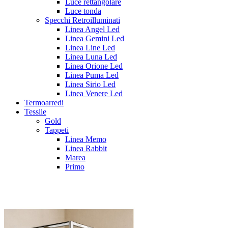
Luce rettangolare
Luce tonda
Specchi Retroilluminati
Linea Angel Led
Linea Gemini Led
Linea Line Led
Linea Luna Led
Linea Orione Led
Linea Puma Led
Linea Sirio Led
Linea Venere Led
Termoarredi
Tessile
Gold
Tappeti
Linea Memo
Linea Rabbit
Marea
Primo