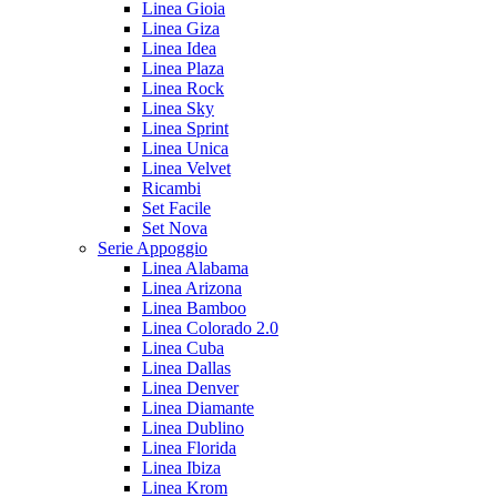
Linea Gioia
Linea Giza
Linea Idea
Linea Plaza
Linea Rock
Linea Sky
Linea Sprint
Linea Unica
Linea Velvet
Ricambi
Set Facile
Set Nova
Serie Appoggio
Linea Alabama
Linea Arizona
Linea Bamboo
Linea Colorado 2.0
Linea Cuba
Linea Dallas
Linea Denver
Linea Diamante
Linea Dublino
Linea Florida
Linea Ibiza
Linea Krom