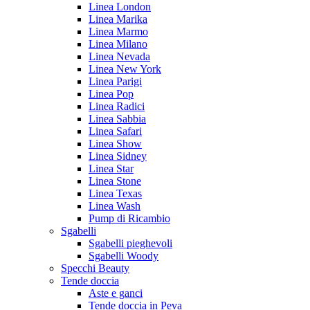
Linea London
Linea Marika
Linea Marmo
Linea Milano
Linea Nevada
Linea New York
Linea Parigi
Linea Pop
Linea Radici
Linea Sabbia
Linea Safari
Linea Show
Linea Sidney
Linea Star
Linea Stone
Linea Texas
Linea Wash
Pump di Ricambio
Sgabelli
Sgabelli pieghevoli
Sgabelli Woody
Specchi Beauty
Tende doccia
Aste e ganci
Tende doccia in Peva