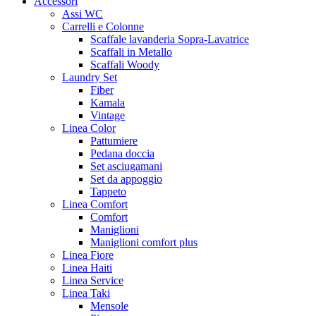
Accessori
Assi WC
Carrelli e Colonne
Scaffale lavanderia Sopra-Lavatrice
Scaffali in Metallo
Scaffali Woody
Laundry Set
Fiber
Kamala
Vintage
Linea Color
Pattumiere
Pedana doccia
Set asciugamani
Set da appoggio
Tappeto
Linea Comfort
Comfort
Maniglioni
Maniglioni comfort plus
Linea Fiore
Linea Haiti
Linea Service
Linea Taki
Mensole