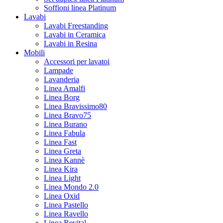
Soffioni linea Platinum
Lavabi
Lavabi Freestanding
Lavabi in Ceramica
Lavabi in Resina
Mobili
Accessori per lavatoi
Lampade
Lavanderia
Linea Amalfi
Linea Borg
Linea Bravissimo80
Linea Bravo75
Linea Burano
Linea Fabula
Linea Fast
Linea Greta
Linea Kannè
Linea Kira
Linea Light
Linea Mondo 2.0
Linea Oxid
Linea Pastello
Linea Ravello
Linea Revital