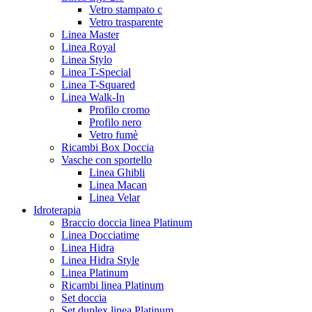
Vetro stampato c
Vetro trasparente
Linea Master
Linea Royal
Linea Stylo
Linea T-Special
Linea T-Squared
Linea Walk-In
Profilo cromo
Profilo nero
Vetro fumè
Ricambi Box Doccia
Vasche con sportello
Linea Ghibli
Linea Macan
Linea Velar
Idroterapia
Braccio doccia linea Platinum
Linea Docciatime
Linea Hidra
Linea Hidra Style
Linea Platinum
Ricambi linea Platinum
Set doccia
Set duplex linea Platinum