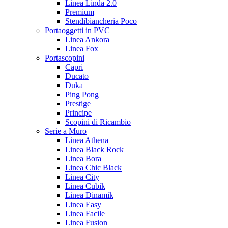
Linea Linda 2.0
Premium
Stendibiancheria Poco
Portaoggetti in PVC
Linea Ankora
Linea Fox
Portascopini
Capri
Ducato
Duka
Ping Pong
Prestige
Principe
Scopini di Ricambio
Serie a Muro
Linea Athena
Linea Black Rock
Linea Bora
Linea Chic Black
Linea City
Linea Cubik
Linea Dinamik
Linea Easy
Linea Facile
Linea Fusion