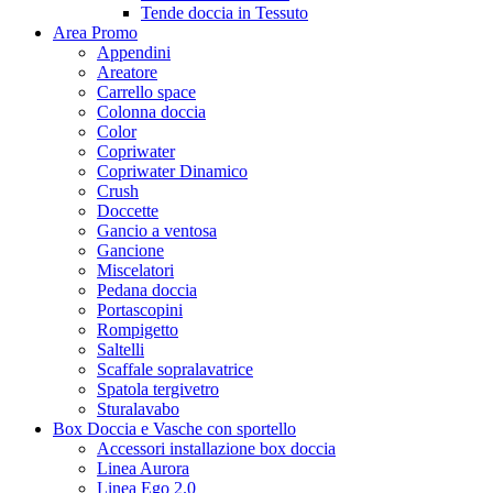
Tende doccia in Tessuto
Area Promo
Appendini
Areatore
Carrello space
Colonna doccia
Color
Copriwater
Copriwater Dinamico
Crush
Doccette
Gancio a ventosa
Gancione
Miscelatori
Pedana doccia
Portascopini
Rompigetto
Saltelli
Scaffale sopralavatrice
Spatola tergivetro
Sturalavabo
Box Doccia e Vasche con sportello
Accessori installazione box doccia
Linea Aurora
Linea Ego 2.0