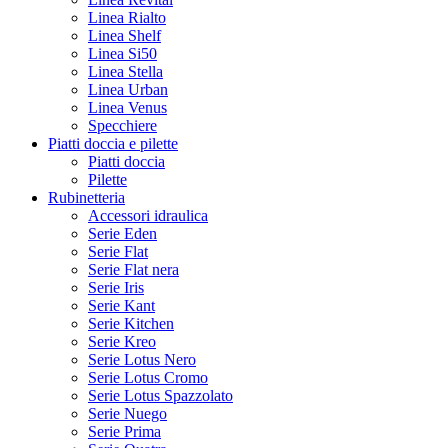
Linea Rialto
Linea Shelf
Linea Si50
Linea Stella
Linea Urban
Linea Venus
Specchiere
Piatti doccia e pilette
Piatti doccia
Pilette
Rubinetteria
Accessori idraulica
Serie Eden
Serie Flat
Serie Flat nera
Serie Iris
Serie Kant
Serie Kitchen
Serie Kreo
Serie Lotus Nero
Serie Lotus Cromo
Serie Lotus Spazzolato
Serie Nuego
Serie Prima