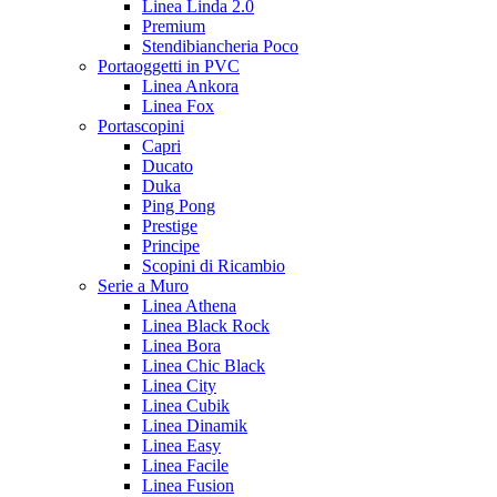
Linea Linda 2.0
Premium
Stendibiancheria Poco
Portaoggetti in PVC
Linea Ankora
Linea Fox
Portascopini
Capri
Ducato
Duka
Ping Pong
Prestige
Principe
Scopini di Ricambio
Serie a Muro
Linea Athena
Linea Black Rock
Linea Bora
Linea Chic Black
Linea City
Linea Cubik
Linea Dinamik
Linea Easy
Linea Facile
Linea Fusion