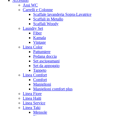
Accessori
Assi WC
Carrelli e Colonne
Scaffale lavanderia Sopra-Lavatrice
Scaffali in Metallo
Scaffali Woody
Laundry Set
Fiber
Kamala
Vintage
Linea Color
Pattumiere
Pedana doccia
Set asciugamani
Set da appoggio
Tappeto
Linea Comfort
Comfort
Maniglioni
Maniglioni comfort plus
Linea Fiore
Linea Haiti
Linea Service
Linea Taki
Mensole