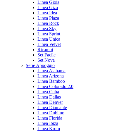
Linea Gioia
Linea Giza
Linea Idea
Linea Plaza
Linea Rock
Linea Sky
Linea Sprint
Linea Unica
Linea Velvet
Ricambi
Set Facile
Set Nova
Serie Appoggio
Linea Alabama
Linea Arizona
Linea Bamboo
Linea Colorado 2.0
Linea Cuba
Linea Dallas
Linea Denver
Linea Diamante
Linea Dublino
Linea Florida
Linea Ibiza
Linea Krom