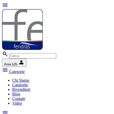
menu
search
person
Area b2b
menu
Categorie
Chi Siamo
Cataloghi
Rivenditori
Blog
Contatti
Video
menu