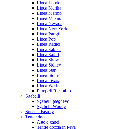
Linea London
Linea Marika
Linea Marmo
Linea Milano
Linea Nevada
Linea New York
Linea Parigi
Linea Pop
Linea Radici
Linea Sabbia
Linea Safari
Linea Show
Linea Sidney
Linea Star
Linea Stone
Linea Texas
Linea Wash
Pump di Ricambio
Sgabelli
Sgabelli pieghevoli
Sgabelli Woody
Specchi Beauty
Tende doccia
Aste e ganci
Tende doccia in Peva