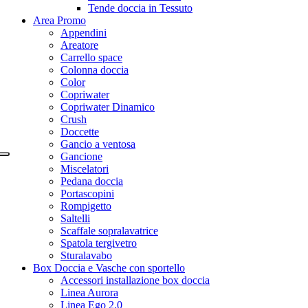
Tende doccia in Tessuto
Area Promo
Appendini
Areatore
Carrello space
Colonna doccia
Color
Copriwater
Copriwater Dinamico
Crush
Doccette
Gancio a ventosa
Gancione
Miscelatori
Pedana doccia
Portascopini
Rompigetto
Saltelli
Scaffale sopralavatrice
Spatola tergivetro
Sturalavabo
Box Doccia e Vasche con sportello
Accessori installazione box doccia
Linea Aurora
Linea Ego 2.0