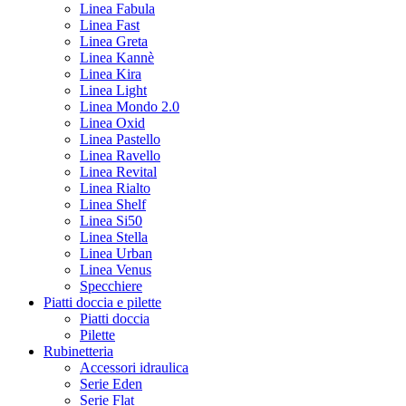
Linea Fabula
Linea Fast
Linea Greta
Linea Kannè
Linea Kira
Linea Light
Linea Mondo 2.0
Linea Oxid
Linea Pastello
Linea Ravello
Linea Revital
Linea Rialto
Linea Shelf
Linea Si50
Linea Stella
Linea Urban
Linea Venus
Specchiere
Piatti doccia e pilette
Piatti doccia
Pilette
Rubinetteria
Accessori idraulica
Serie Eden
Serie Flat