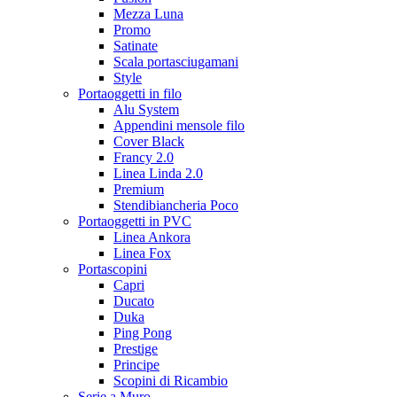
Mezza Luna
Promo
Satinate
Scala portasciugamani
Style
Portaoggetti in filo
Alu System
Appendini mensole filo
Cover Black
Francy 2.0
Linea Linda 2.0
Premium
Stendibiancheria Poco
Portaoggetti in PVC
Linea Ankora
Linea Fox
Portascopini
Capri
Ducato
Duka
Ping Pong
Prestige
Principe
Scopini di Ricambio
Serie a Muro