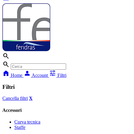
search
search
home
person
tune
Home
Account
Filtri
Filtri
Cancella filtri
X
Accessori
Curva tecnica
Staffe