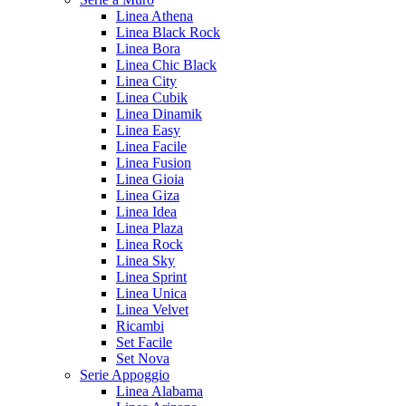
Linea Athena
Linea Black Rock
Linea Bora
Linea Chic Black
Linea City
Linea Cubik
Linea Dinamik
Linea Easy
Linea Facile
Linea Fusion
Linea Gioia
Linea Giza
Linea Idea
Linea Plaza
Linea Rock
Linea Sky
Linea Sprint
Linea Unica
Linea Velvet
Ricambi
Set Facile
Set Nova
Serie Appoggio
Linea Alabama