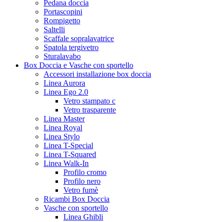
Pedana doccia
Portascopini
Rompigetto
Saltelli
Scaffale sopralavatrice
Spatola tergivetro
Sturalavabo
Box Doccia e Vasche con sportello
Accessori installazione box doccia
Linea Aurora
Linea Ego 2.0
Vetro stampato c
Vetro trasparente
Linea Master
Linea Royal
Linea Stylo
Linea T-Special
Linea T-Squared
Linea Walk-In
Profilo cromo
Profilo nero
Vetro fumè
Ricambi Box Doccia
Vasche con sportello
Linea Ghibli