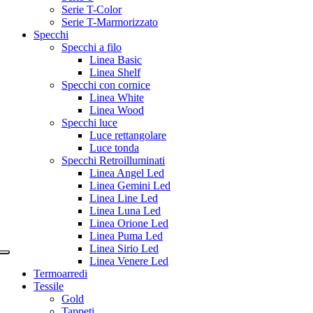
Serie T-Color
Serie T-Marmorizzato
Specchi
Specchi a filo
Linea Basic
Linea Shelf
Specchi con cornice
Linea White
Linea Wood
Specchi luce
Luce rettangolare
Luce tonda
Specchi Retroilluminati
Linea Angel Led
Linea Gemini Led
Linea Line Led
Linea Luna Led
Linea Orione Led
Linea Puma Led
Linea Sirio Led
Linea Venere Led
Termoarredi
Tessile
Gold
Tappeti