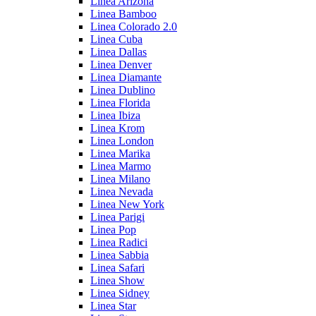
Linea Arizona
Linea Bamboo
Linea Colorado 2.0
Linea Cuba
Linea Dallas
Linea Denver
Linea Diamante
Linea Dublino
Linea Florida
Linea Ibiza
Linea Krom
Linea London
Linea Marika
Linea Marmo
Linea Milano
Linea Nevada
Linea New York
Linea Parigi
Linea Pop
Linea Radici
Linea Sabbia
Linea Safari
Linea Show
Linea Sidney
Linea Star