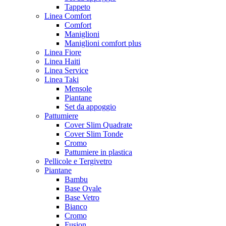
Tappeto
Linea Comfort
Comfort
Maniglioni
Maniglioni comfort plus
Linea Fiore
Linea Haiti
Linea Service
Linea Taki
Mensole
Piantane
Set da appoggio
Pattumiere
Cover Slim Quadrate
Cover Slim Tonde
Cromo
Pattumiere in plastica
Pellicole e Tergivetro
Piantane
Bambu
Base Ovale
Base Vetro
Bianco
Cromo
Fusion