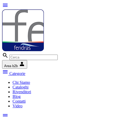
menu
search
person
Area b2b
menu
Categorie
Chi Siamo
Cataloghi
Rivenditori
Blog
Contatti
Video
menu