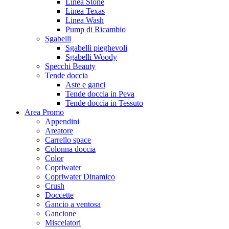
Linea Stone
Linea Texas
Linea Wash
Pump di Ricambio
Sgabelli
Sgabelli pieghevoli
Sgabelli Woody
Specchi Beauty
Tende doccia
Aste e ganci
Tende doccia in Peva
Tende doccia in Tessuto
Area Promo
Appendini
Areatore
Carrello space
Colonna doccia
Color
Copriwater
Copriwater Dinamico
Crush
Doccette
Gancio a ventosa
Gancione
Miscelatori