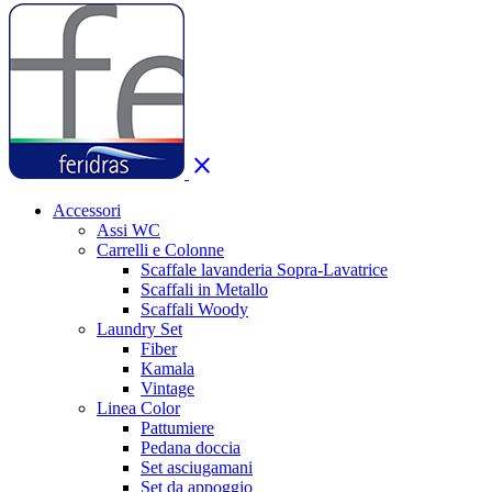
close
Accessori
Assi WC
Carrelli e Colonne
Scaffale lavanderia Sopra-Lavatrice
Scaffali in Metallo
Scaffali Woody
Laundry Set
Fiber
Kamala
Vintage
Linea Color
Pattumiere
Pedana doccia
Set asciugamani
Set da appoggio