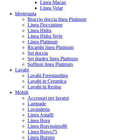
Linea Macan
Linea Velar
Idroterapia
Braccio doccia linea Platinum
Linea Docciatime
Linea Hidra
Linea Hidra Style
Linea Platinum
Ricambi linea Platinum
Set doccia
Set duplex linea Platinum
Soffioni linea Platinum
Lavabi
Lavabi Freestanding
Lavabi in Ceramica
Lavabi in Resina
Mobili
Accessori per lavatoi
Lampade
Lavanderia
Linea Amalfi
Linea Borg
Linea Bravissimo80
Linea Bravo75
Linea Burano