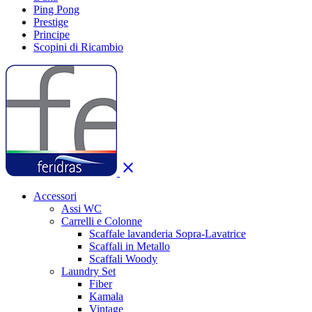
Ping Pong
Prestige
Principe
Scopini di Ricambio
close
Accessori
Assi WC
Carrelli e Colonne
Scaffale lavanderia Sopra-Lavatrice
Scaffali in Metallo
Scaffali Woody
Laundry Set
Fiber
Kamala
Vintage