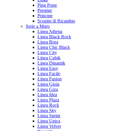
Ping Pong
Prestige
Principe
Scopini di Ricambio
Serie a Muro
Linea Athena
Linea Black Rock
Linea Bora
Linea Chic Black
Linea City
Linea Cubik
Linea Dinamik
Linea Easy
Linea Facile
Linea Fusion
Linea Gioia
Linea Giza
Linea Idea
Linea Plaza
Linea Rock
Linea Sky
Linea Sprint
Linea Unica
Linea Velvet