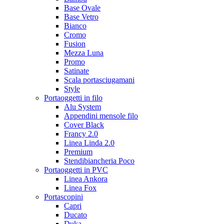
Base Ovale
Base Vetro
Bianco
Cromo
Fusion
Mezza Luna
Promo
Satinate
Scala portasciugamani
Style
Portaoggetti in filo
Alu System
Appendini mensole filo
Cover Black
Francy 2.0
Linea Linda 2.0
Premium
Stendibiancheria Poco
Portaoggetti in PVC
Linea Ankora
Linea Fox
Portascopini
Capri
Ducato
Duka