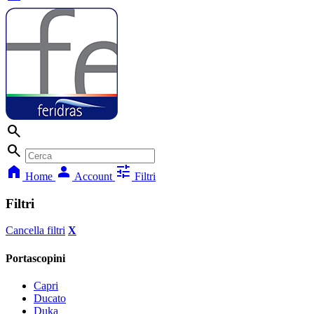
search
search
home
person
tune
Home
Account
Filtri
Filtri
Cancella filtri
X
Portascopini
Capri
Ducato
Duka