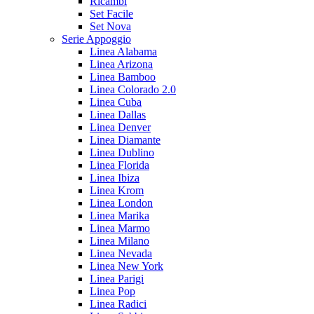
Ricambi
Set Facile
Set Nova
Serie Appoggio
Linea Alabama
Linea Arizona
Linea Bamboo
Linea Colorado 2.0
Linea Cuba
Linea Dallas
Linea Denver
Linea Diamante
Linea Dublino
Linea Florida
Linea Ibiza
Linea Krom
Linea London
Linea Marika
Linea Marmo
Linea Milano
Linea Nevada
Linea New York
Linea Parigi
Linea Pop
Linea Radici