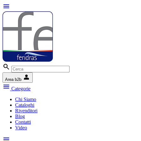
menu
search
person
Area b2b
menu
Categorie
Chi Siamo
Cataloghi
Rivenditori
Blog
Contatti
Video
menu