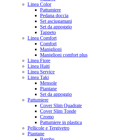
Linea Color
Pattumiere
Pedana doccia
Set asciugamani
Set da appoggio
Tappeto
Linea Comfort
Comfort
Maniglioni
Maniglioni comfort plus
Linea Fiore
Linea Haiti
Linea Service
Linea Taki
Mensole
Piantane
Set da appoggio
Pattumiere
Cover Slim Quadrate
Cover Slim Tonde
Cromo
Pattumiere in plastica
Pellicole e Tergivetro
Piantane
Bambu