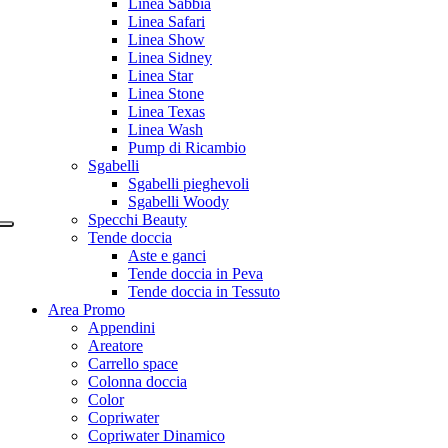
Linea Sabbia
Linea Safari
Linea Show
Linea Sidney
Linea Star
Linea Stone
Linea Texas
Linea Wash
Pump di Ricambio
Sgabelli
Sgabelli pieghevoli
Sgabelli Woody
Specchi Beauty
Tende doccia
Aste e ganci
Tende doccia in Peva
Tende doccia in Tessuto
Area Promo
Appendini
Areatore
Carrello space
Colonna doccia
Color
Copriwater
Copriwater Dinamico