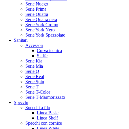
Serie Nuego
Serie Prima
Serie Quatra
Serie Quatra nera
Serie York Cromo
Serie York Nero
Serie York Spazzolato
Sanitari
Accessori
Curva tecnica
Staffe
Serie Kia
Serie Mia
Serie Q
Serie Real
Serie Spin
Serie T
Serie T-Color
Serie T-Marmorizzato
Specchi
Specchi a filo
Linea Basic
Linea Shelf
Specchi con cornice
Linea White