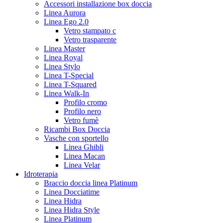
Accessori installazione box doccia
Linea Aurora
Linea Ego 2.0
Vetro stampato c
Vetro trasparente
Linea Master
Linea Royal
Linea Stylo
Linea T-Special
Linea T-Squared
Linea Walk-In
Profilo cromo
Profilo nero
Vetro fumè
Ricambi Box Doccia
Vasche con sportello
Linea Ghibli
Linea Macan
Linea Velar
Idroterapia
Braccio doccia linea Platinum
Linea Docciatime
Linea Hidra
Linea Hidra Style
Linea Platinum