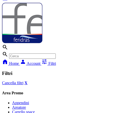
search
search
home
person
tune
Home
Account
Filtri
Filtri
Cancella filtri
X
Area Promo
Appendini
Areatore
Carrello space