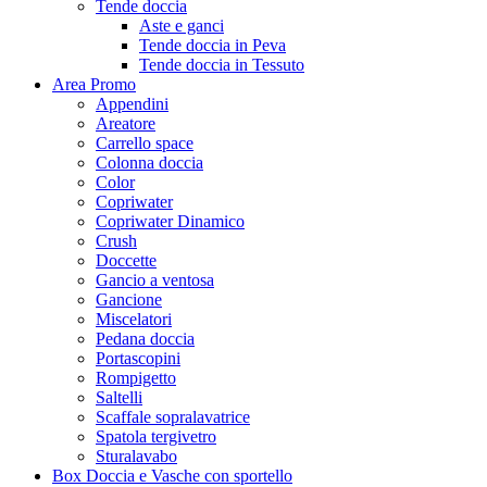
Tende doccia
Aste e ganci
Tende doccia in Peva
Tende doccia in Tessuto
Area Promo
Appendini
Areatore
Carrello space
Colonna doccia
Color
Copriwater
Copriwater Dinamico
Crush
Doccette
Gancio a ventosa
Gancione
Miscelatori
Pedana doccia
Portascopini
Rompigetto
Saltelli
Scaffale sopralavatrice
Spatola tergivetro
Sturalavabo
Box Doccia e Vasche con sportello