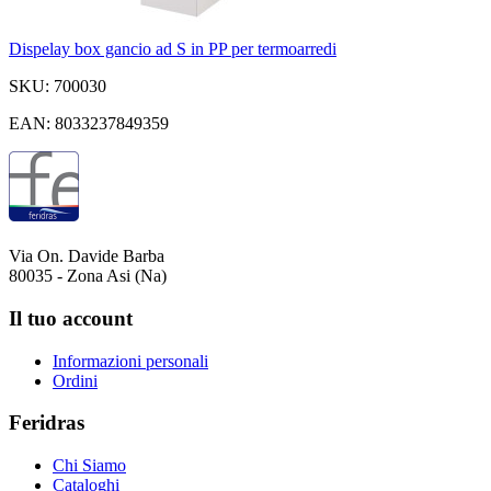
Dispelay box gancio ad S in PP per termoarredi
SKU: 700030
EAN: 8033237849359
Via On. Davide Barba
80035 - Zona Asi (Na)
Il tuo account
Informazioni personali
Ordini
Feridras
Chi Siamo
Cataloghi