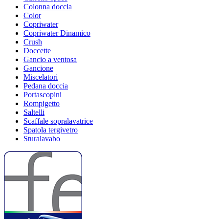
Colonna doccia
Color
Copriwater
Copriwater Dinamico
Crush
Doccette
Gancio a ventosa
Gancione
Miscelatori
Pedana doccia
Portascopini
Rompigetto
Saltelli
Scaffale sopralavatrice
Spatola tergivetro
Sturalavabo