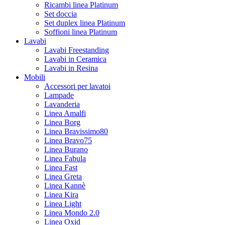
Ricambi linea Platinum
Set doccia
Set duplex linea Platinum
Soffioni linea Platinum
Lavabi
Lavabi Freestanding
Lavabi in Ceramica
Lavabi in Resina
Mobili
Accessori per lavatoi
Lampade
Lavanderia
Linea Amalfi
Linea Borg
Linea Bravissimo80
Linea Bravo75
Linea Burano
Linea Fabula
Linea Fast
Linea Greta
Linea Kannè
Linea Kira
Linea Light
Linea Mondo 2.0
Linea Oxid