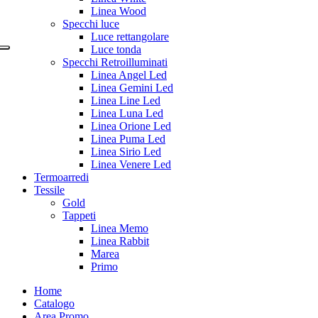
Linea Wood
Specchi luce
Luce rettangolare
Luce tonda
Specchi Retroilluminati
Linea Angel Led
Linea Gemini Led
Linea Line Led
Linea Luna Led
Linea Orione Led
Linea Puma Led
Linea Sirio Led
Linea Venere Led
Termoarredi
Tessile
Gold
Tappeti
Linea Memo
Linea Rabbit
Marea
Primo
Home
Catalogo
Area Promo