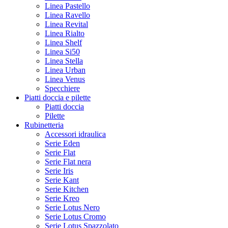
Linea Pastello
Linea Ravello
Linea Revital
Linea Rialto
Linea Shelf
Linea Si50
Linea Stella
Linea Urban
Linea Venus
Specchiere
Piatti doccia e pilette
Piatti doccia
Pilette
Rubinetteria
Accessori idraulica
Serie Eden
Serie Flat
Serie Flat nera
Serie Iris
Serie Kant
Serie Kitchen
Serie Kreo
Serie Lotus Nero
Serie Lotus Cromo
Serie Lotus Spazzolato