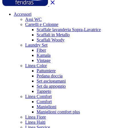
close
Accessori
Assi WC
Carrelli e Colonne
Scaffale lavanderia Sopra-Lavatrice
Scaffali in Metallo
Scaffali Woody
Laundry Set
Fiber
Kamala
Vintage
Linea Color
Pattumiere
Pedana doccia
Set asciugamani
Set da appoggio
Tappeto
Linea Comfort
Comfort
Maniglioni
Maniglioni comfort plus
Linea Fiore
Linea Haiti
Linea Service