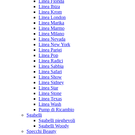
Linea Florida
Linea Ibiza
Linea Krom
Linea London
Linea Marika
Linea Marmo
Linea Milano
Linea Nevada
Linea New York
Linea Parigi
Linea Pop
Linea Radici
Linea Sabbia
Linea Safari
Linea Show
Linea Sidney
Linea Star
Linea Stone
Linea Texas
Linea Wash
Pump di Ricambio
Sgabelli
Sgabelli pieghevoli
Sgabelli Woody
Specchi Beauty