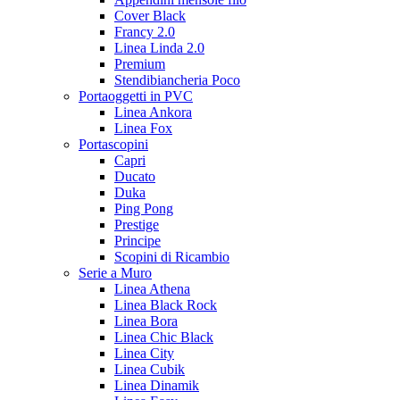
Cover Black
Francy 2.0
Linea Linda 2.0
Premium
Stendibiancheria Poco
Portaoggetti in PVC
Linea Ankora
Linea Fox
Portascopini
Capri
Ducato
Duka
Ping Pong
Prestige
Principe
Scopini di Ricambio
Serie a Muro
Linea Athena
Linea Black Rock
Linea Bora
Linea Chic Black
Linea City
Linea Cubik
Linea Dinamik