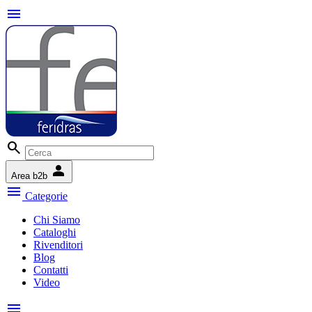
menu
search
person
Area b2b
menu
Categorie
Chi Siamo
Cataloghi
Rivenditori
Blog
Contatti
Video
menu