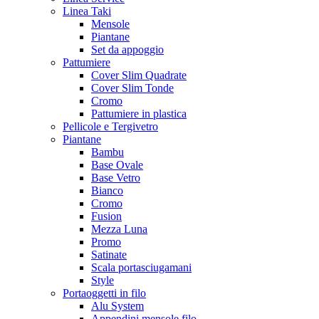
Linea Taki
Mensole
Piantane
Set da appoggio
Pattumiere
Cover Slim Quadrate
Cover Slim Tonde
Cromo
Pattumiere in plastica
Pellicole e Tergivetro
Piantane
Bambu
Base Ovale
Base Vetro
Bianco
Cromo
Fusion
Mezza Luna
Promo
Satinate
Scala portasciugamani
Style
Portaoggetti in filo
Alu System
Appendini mensole filo