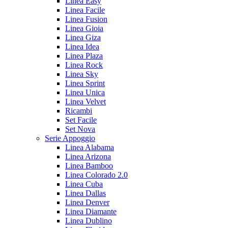
Linea Easy
Linea Facile
Linea Fusion
Linea Gioia
Linea Giza
Linea Idea
Linea Plaza
Linea Rock
Linea Sky
Linea Sprint
Linea Unica
Linea Velvet
Ricambi
Set Facile
Set Nova
Serie Appoggio
Linea Alabama
Linea Arizona
Linea Bamboo
Linea Colorado 2.0
Linea Cuba
Linea Dallas
Linea Denver
Linea Diamante
Linea Dublino