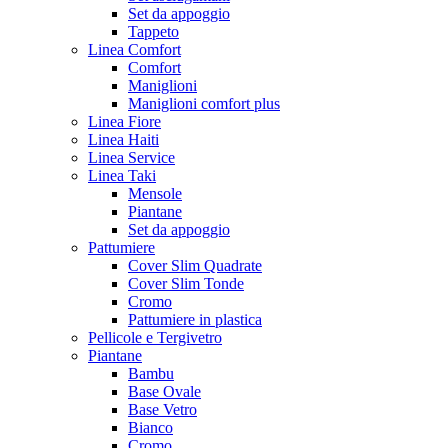
Set da appoggio
Tappeto
Linea Comfort
Comfort
Maniglioni
Maniglioni comfort plus
Linea Fiore
Linea Haiti
Linea Service
Linea Taki
Mensole
Piantane
Set da appoggio
Pattumiere
Cover Slim Quadrate
Cover Slim Tonde
Cromo
Pattumiere in plastica
Pellicole e Tergivetro
Piantane
Bambu
Base Ovale
Base Vetro
Bianco
Cromo