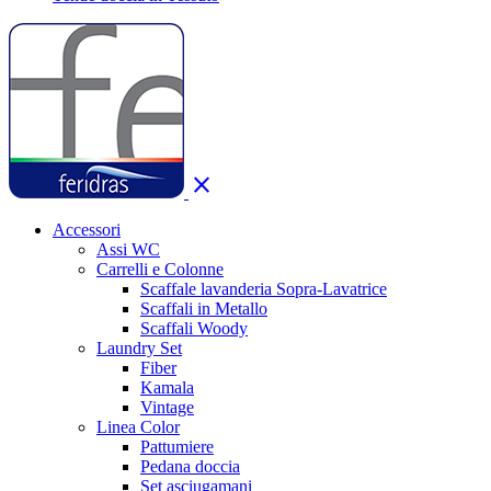
close
Accessori
Assi WC
Carrelli e Colonne
Scaffale lavanderia Sopra-Lavatrice
Scaffali in Metallo
Scaffali Woody
Laundry Set
Fiber
Kamala
Vintage
Linea Color
Pattumiere
Pedana doccia
Set asciugamani