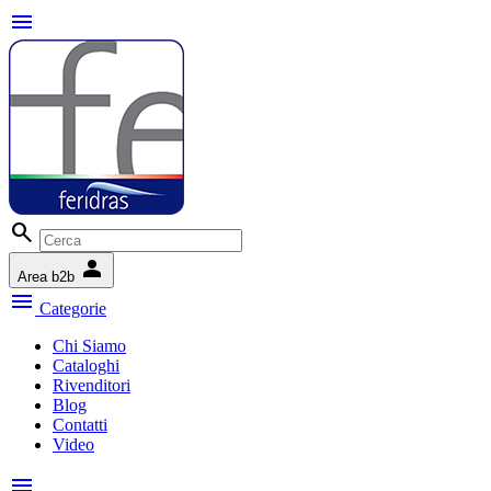
menu
search
person
Area b2b
menu
Categorie
Chi Siamo
Cataloghi
Rivenditori
Blog
Contatti
Video
menu