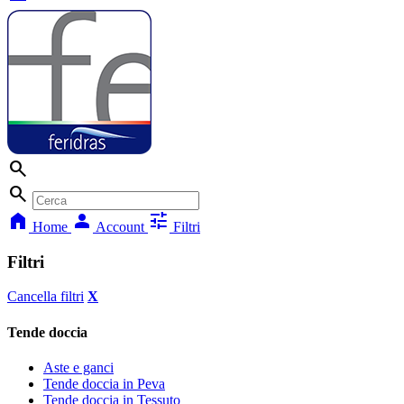
search
search
home
person
tune
Home
Account
Filtri
Filtri
Cancella filtri
X
Tende doccia
Aste e ganci
Tende doccia in Peva
Tende doccia in Tessuto