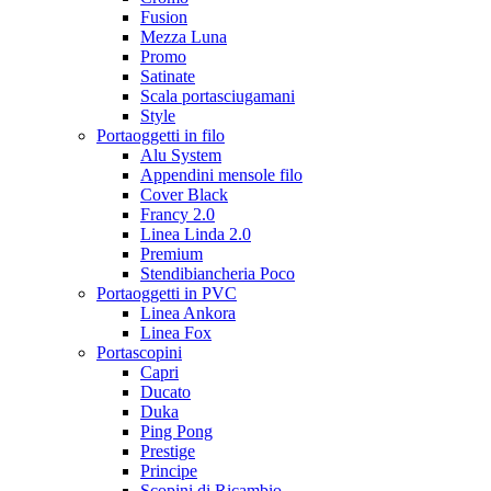
Fusion
Mezza Luna
Promo
Satinate
Scala portasciugamani
Style
Portaoggetti in filo
Alu System
Appendini mensole filo
Cover Black
Francy 2.0
Linea Linda 2.0
Premium
Stendibiancheria Poco
Portaoggetti in PVC
Linea Ankora
Linea Fox
Portascopini
Capri
Ducato
Duka
Ping Pong
Prestige
Principe
Scopini di Ricambio