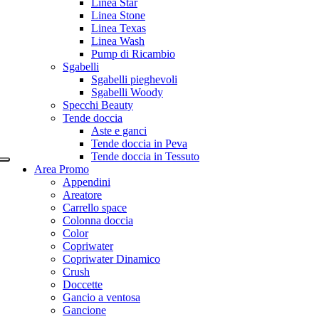
Linea Star
Linea Stone
Linea Texas
Linea Wash
Pump di Ricambio
Sgabelli
Sgabelli pieghevoli
Sgabelli Woody
Specchi Beauty
Tende doccia
Aste e ganci
Tende doccia in Peva
Tende doccia in Tessuto
Area Promo
Appendini
Areatore
Carrello space
Colonna doccia
Color
Copriwater
Copriwater Dinamico
Crush
Doccette
Gancio a ventosa
Gancione