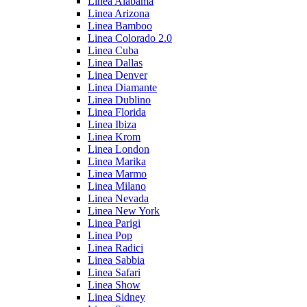
Linea Alabama
Linea Arizona
Linea Bamboo
Linea Colorado 2.0
Linea Cuba
Linea Dallas
Linea Denver
Linea Diamante
Linea Dublino
Linea Florida
Linea Ibiza
Linea Krom
Linea London
Linea Marika
Linea Marmo
Linea Milano
Linea Nevada
Linea New York
Linea Parigi
Linea Pop
Linea Radici
Linea Sabbia
Linea Safari
Linea Show
Linea Sidney