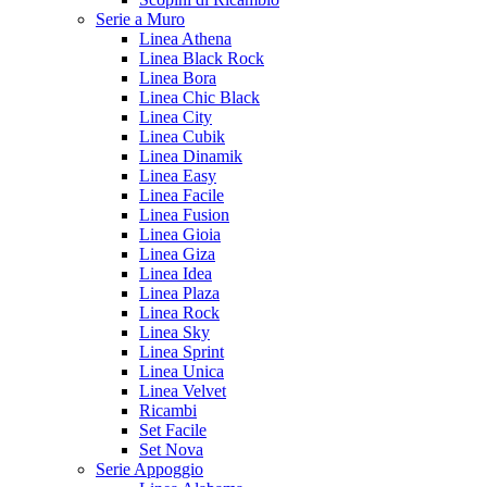
Serie a Muro
Linea Athena
Linea Black Rock
Linea Bora
Linea Chic Black
Linea City
Linea Cubik
Linea Dinamik
Linea Easy
Linea Facile
Linea Fusion
Linea Gioia
Linea Giza
Linea Idea
Linea Plaza
Linea Rock
Linea Sky
Linea Sprint
Linea Unica
Linea Velvet
Ricambi
Set Facile
Set Nova
Serie Appoggio