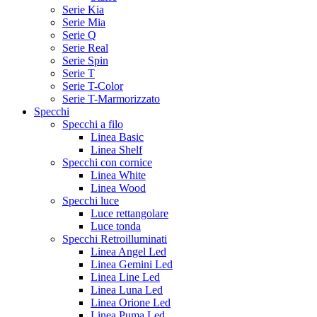
Serie Kia
Serie Mia
Serie Q
Serie Real
Serie Spin
Serie T
Serie T-Color
Serie T-Marmorizzato
Specchi
Specchi a filo
Linea Basic
Linea Shelf
Specchi con cornice
Linea White
Linea Wood
Specchi luce
Luce rettangolare
Luce tonda
Specchi Retroilluminati
Linea Angel Led
Linea Gemini Led
Linea Line Led
Linea Luna Led
Linea Orione Led
Linea Puma Led