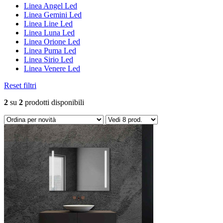
Linea Angel Led
Linea Gemini Led
Linea Line Led
Linea Luna Led
Linea Orione Led
Linea Puma Led
Linea Sirio Led
Linea Venere Led
Reset filtri
2
su
2
prodotti disponibili