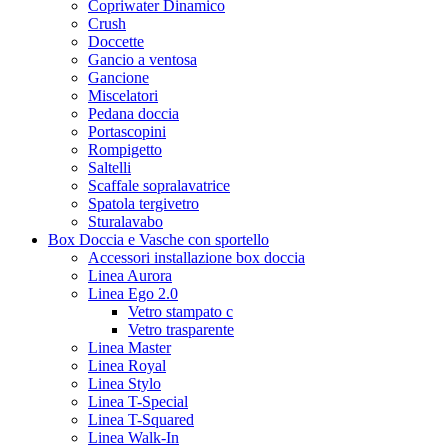
Copriwater Dinamico
Crush
Doccette
Gancio a ventosa
Gancione
Miscelatori
Pedana doccia
Portascopini
Rompigetto
Saltelli
Scaffale sopralavatrice
Spatola tergivetro
Sturalavabo
Box Doccia e Vasche con sportello
Accessori installazione box doccia
Linea Aurora
Linea Ego 2.0
Vetro stampato c
Vetro trasparente
Linea Master
Linea Royal
Linea Stylo
Linea T-Special
Linea T-Squared
Linea Walk-In