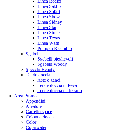
Linea Radici
Linea Sabbia
Linea Safari
Linea Show
Linea Sidney
Linea Star
Linea Stone
Linea Texas
Linea Wash
Pump di Ricambio
Sgabelli
Sgabelli pieghevoli
Sgabelli Woody
Specchi Beauty
Tende doccia
Aste e ganci
Tende doccia in Peva
Tende doccia in Tessuto
Area Promo
Appendini
Areatore
Carrello space
Colonna doccia
Color
Copriwater