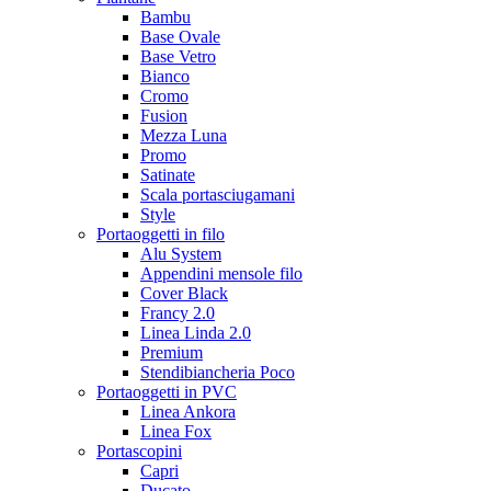
Bambu
Base Ovale
Base Vetro
Bianco
Cromo
Fusion
Mezza Luna
Promo
Satinate
Scala portasciugamani
Style
Portaoggetti in filo
Alu System
Appendini mensole filo
Cover Black
Francy 2.0
Linea Linda 2.0
Premium
Stendibiancheria Poco
Portaoggetti in PVC
Linea Ankora
Linea Fox
Portascopini
Capri
Ducato