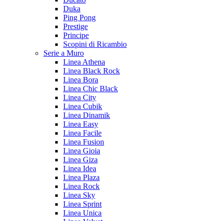
Duka
Ping Pong
Prestige
Principe
Scopini di Ricambio
Serie a Muro
Linea Athena
Linea Black Rock
Linea Bora
Linea Chic Black
Linea City
Linea Cubik
Linea Dinamik
Linea Easy
Linea Facile
Linea Fusion
Linea Gioia
Linea Giza
Linea Idea
Linea Plaza
Linea Rock
Linea Sky
Linea Sprint
Linea Unica