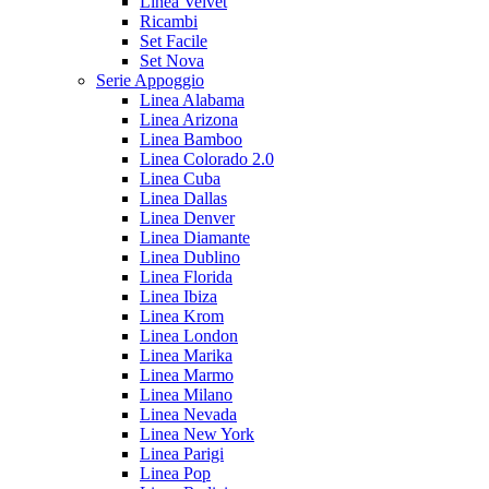
Linea Velvet
Ricambi
Set Facile
Set Nova
Serie Appoggio
Linea Alabama
Linea Arizona
Linea Bamboo
Linea Colorado 2.0
Linea Cuba
Linea Dallas
Linea Denver
Linea Diamante
Linea Dublino
Linea Florida
Linea Ibiza
Linea Krom
Linea London
Linea Marika
Linea Marmo
Linea Milano
Linea Nevada
Linea New York
Linea Parigi
Linea Pop