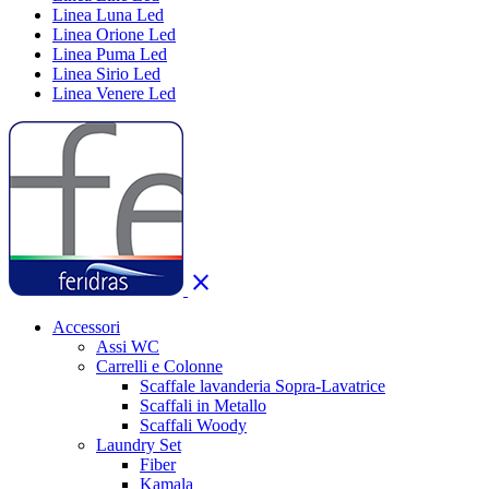
Linea Luna Led
Linea Orione Led
Linea Puma Led
Linea Sirio Led
Linea Venere Led
close
Accessori
Assi WC
Carrelli e Colonne
Scaffale lavanderia Sopra-Lavatrice
Scaffali in Metallo
Scaffali Woody
Laundry Set
Fiber
Kamala