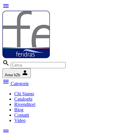
menu
search
person
Area b2b
menu
Categorie
Chi Siamo
Cataloghi
Rivenditori
Blog
Contatti
Video
menu