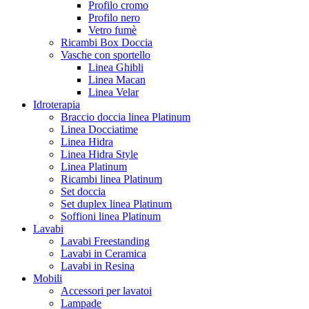
Profilo cromo
Profilo nero
Vetro fumè
Ricambi Box Doccia
Vasche con sportello
Linea Ghibli
Linea Macan
Linea Velar
Idroterapia
Braccio doccia linea Platinum
Linea Docciatime
Linea Hidra
Linea Hidra Style
Linea Platinum
Ricambi linea Platinum
Set doccia
Set duplex linea Platinum
Soffioni linea Platinum
Lavabi
Lavabi Freestanding
Lavabi in Ceramica
Lavabi in Resina
Mobili
Accessori per lavatoi
Lampade