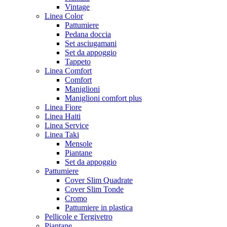
Vintage
Linea Color
Pattumiere
Pedana doccia
Set asciugamani
Set da appoggio
Tappeto
Linea Comfort
Comfort
Maniglioni
Maniglioni comfort plus
Linea Fiore
Linea Haiti
Linea Service
Linea Taki
Mensole
Piantane
Set da appoggio
Pattumiere
Cover Slim Quadrate
Cover Slim Tonde
Cromo
Pattumiere in plastica
Pellicole e Tergivetro
Piantane