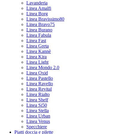
Lavanderia
Linea Amalfi
Linea Borg
Linea Bravissimo80
Linea Bravo75
Linea Burano
Linea Fabula
Linea Fast
Linea Greta
Linea Kannè
Linea Kira
Linea Light
Linea Mondo 2.0
Linea Oxid
Linea Pastello
Linea Ravello
Linea Revital
Linea Rialto
Linea Shelf
Linea Si50
Linea Stella
Linea Urban
Linea Venus
Specchiere
Piatti doccia e pilette