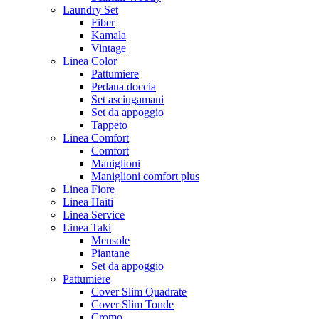
Laundry Set
Fiber
Kamala
Vintage
Linea Color
Pattumiere
Pedana doccia
Set asciugamani
Set da appoggio
Tappeto
Linea Comfort
Comfort
Maniglioni
Maniglioni comfort plus
Linea Fiore
Linea Haiti
Linea Service
Linea Taki
Mensole
Piantane
Set da appoggio
Pattumiere
Cover Slim Quadrate
Cover Slim Tonde
Cromo