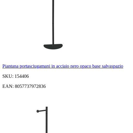
Piantana portasciugamani in acciaio nero opaco base salvaspazio
SKU: 154406
EAN: 8057737972836