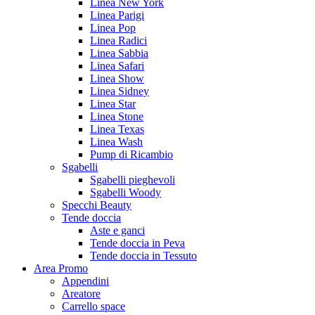
Linea New York
Linea Parigi
Linea Pop
Linea Radici
Linea Sabbia
Linea Safari
Linea Show
Linea Sidney
Linea Star
Linea Stone
Linea Texas
Linea Wash
Pump di Ricambio
Sgabelli
Sgabelli pieghevoli
Sgabelli Woody
Specchi Beauty
Tende doccia
Aste e ganci
Tende doccia in Peva
Tende doccia in Tessuto
Area Promo
Appendini
Areatore
Carrello space