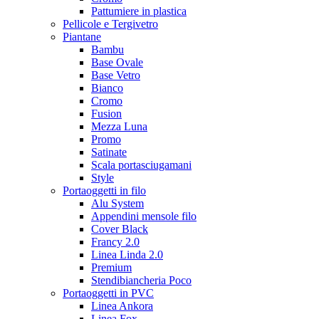
Pattumiere in plastica
Pellicole e Tergivetro
Piantane
Bambu
Base Ovale
Base Vetro
Bianco
Cromo
Fusion
Mezza Luna
Promo
Satinate
Scala portasciugamani
Style
Portaoggetti in filo
Alu System
Appendini mensole filo
Cover Black
Francy 2.0
Linea Linda 2.0
Premium
Stendibiancheria Poco
Portaoggetti in PVC
Linea Ankora
Linea Fox