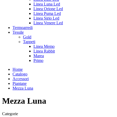
Linea Luna Led
Linea Orione Led
Linea Puma Led
Linea Sirio Led
Linea Venere Led
Termoarredi
Tessile
Gold
Tappeti
Linea Memo
Linea Rabbit
Marea
Primo
Home
Catalogo
Accessori
Piantane
Mezza Luna
Mezza Luna
Categorie