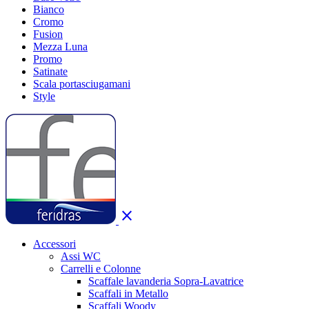
Bianco
Cromo
Fusion
Mezza Luna
Promo
Satinate
Scala portasciugamani
Style
close
Accessori
Assi WC
Carrelli e Colonne
Scaffale lavanderia Sopra-Lavatrice
Scaffali in Metallo
Scaffali Woody