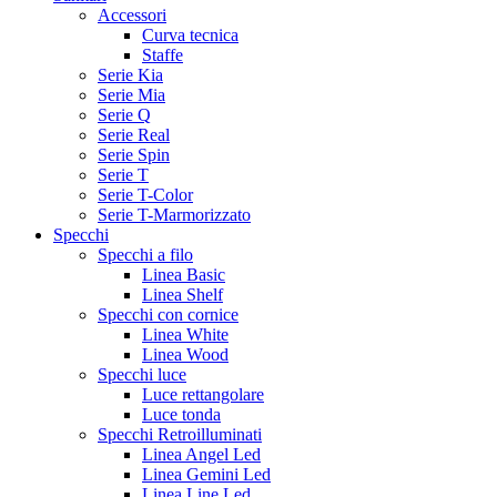
Accessori
Curva tecnica
Staffe
Serie Kia
Serie Mia
Serie Q
Serie Real
Serie Spin
Serie T
Serie T-Color
Serie T-Marmorizzato
Specchi
Specchi a filo
Linea Basic
Linea Shelf
Specchi con cornice
Linea White
Linea Wood
Specchi luce
Luce rettangolare
Luce tonda
Specchi Retroilluminati
Linea Angel Led
Linea Gemini Led
Linea Line Led