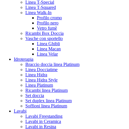
Linea T-Special
Linea T-Squared
Linea Walk-In
Profilo cromo
Profilo nero
Vetro fumè
Ricambi Box Doccia
Vasche con sportello
Linea Ghibli
Linea Macan
Linea Velar
Idroterapia
Braccio doccia linea Platinum
Linea Docciatime
Linea Hidra
Linea Hidra Style
Linea Platinum
Ricambi linea Platinum
Set doccia
Set duplex linea Platinum
Soffioni linea Platinum
Lavabi
Lavabi Freestanding
Lavabi in Ceramica
Lavabi in Resina