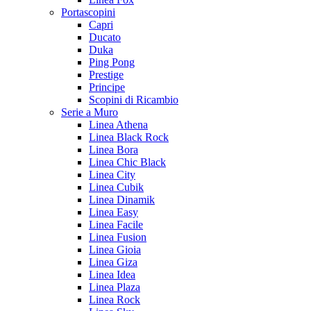
Portascopini
Capri
Ducato
Duka
Ping Pong
Prestige
Principe
Scopini di Ricambio
Serie a Muro
Linea Athena
Linea Black Rock
Linea Bora
Linea Chic Black
Linea City
Linea Cubik
Linea Dinamik
Linea Easy
Linea Facile
Linea Fusion
Linea Gioia
Linea Giza
Linea Idea
Linea Plaza
Linea Rock