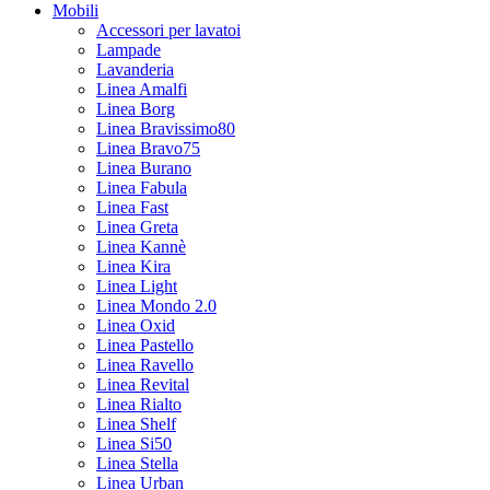
Mobili
Accessori per lavatoi
Lampade
Lavanderia
Linea Amalfi
Linea Borg
Linea Bravissimo80
Linea Bravo75
Linea Burano
Linea Fabula
Linea Fast
Linea Greta
Linea Kannè
Linea Kira
Linea Light
Linea Mondo 2.0
Linea Oxid
Linea Pastello
Linea Ravello
Linea Revital
Linea Rialto
Linea Shelf
Linea Si50
Linea Stella
Linea Urban