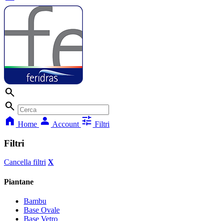
search
search
home
person
tune
Home
Account
Filtri
Filtri
Cancella filtri
X
Piantane
Bambu
Base Ovale
Base Vetro