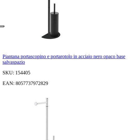
Piantana portascopino e portarotolo in acciaio nero opaco base
salvaspazio
SKU: 154405
EAN: 8057737972829