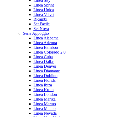
Linea Sky
Linea Sprint
Linea Unica
Linea Velvet
Ricambi
Set Facile
Set Nova
Serie Appoggio
Linea Alabama
Linea Arizona
Linea Bamboo
Linea Colorado 2.0
Linea Cuba
Linea Dallas
Linea Denver
Linea Diamante
Linea Dublino
Linea Florida
Linea Ibiza
Linea Krom
Linea London
Linea Marika
Linea Marmo
Linea Milano
Linea Nevada