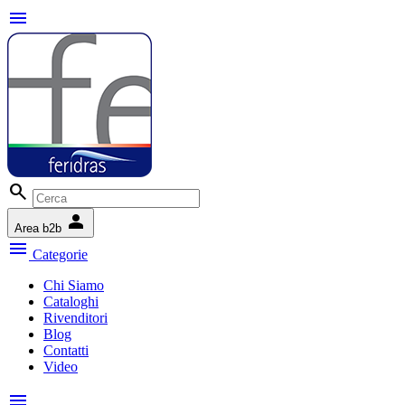
menu
search
person
Area b2b
menu
Categorie
Chi Siamo
Cataloghi
Rivenditori
Blog
Contatti
Video
menu