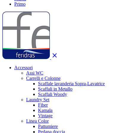
Primo
close
Accessori
Assi WC
Carrelli e Colonne
Scaffale lavanderia Sopra-Lavatrice
Scaffali in Metallo
Scaffali Woody
Laundry Set
Fiber
Kamala
Vintage
Linea Color
Pattumiere
Pedana doccia