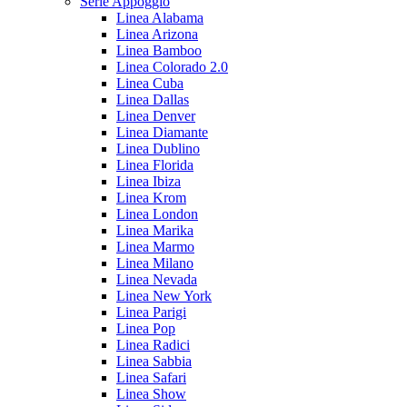
Serie Appoggio
Linea Alabama
Linea Arizona
Linea Bamboo
Linea Colorado 2.0
Linea Cuba
Linea Dallas
Linea Denver
Linea Diamante
Linea Dublino
Linea Florida
Linea Ibiza
Linea Krom
Linea London
Linea Marika
Linea Marmo
Linea Milano
Linea Nevada
Linea New York
Linea Parigi
Linea Pop
Linea Radici
Linea Sabbia
Linea Safari
Linea Show