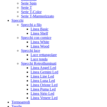
Serie Spin
Serie T
Serie T-Color
Serie T-Marmorizzato
Specchi
Specchi a filo
Linea Basic
Linea Shelf
Specchi con cornice
Linea White
Linea Wood
Specchi luce
Luce rettangolare
Luce tonda
Specchi Retroilluminati
Linea Angel Led
Linea Gemini Led
Linea Line Led
Linea Luna Led
Linea Orione Led
Linea Puma Led
Linea Sirio Led
Linea Venere Led
Termoarredi
Tessile