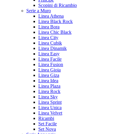
Scopini di Ricambio
Serie a Muro
Linea Athena
Linea Black Rock
Linea Bora
Linea Chic Black
Linea City
Linea Cubik
Linea Dinamik
Linea Easy
Linea Facile
Linea Fusion
Linea Gioia
Linea Giza
Linea Idea
Linea Plaza
Linea Rock
Linea Sky
Linea Sprint
Linea Unica
Linea Velvet
Ricambi
Set Facile
Set Nova