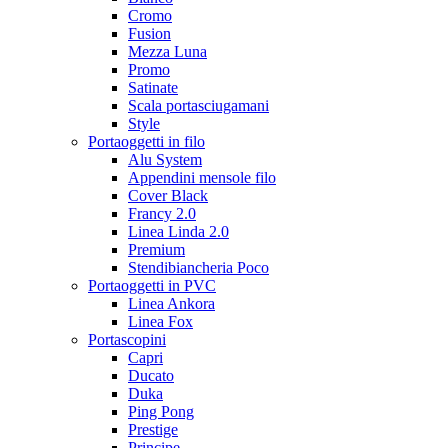
Cromo
Fusion
Mezza Luna
Promo
Satinate
Scala portasciugamani
Style
Portaoggetti in filo
Alu System
Appendini mensole filo
Cover Black
Francy 2.0
Linea Linda 2.0
Premium
Stendibiancheria Poco
Portaoggetti in PVC
Linea Ankora
Linea Fox
Portascopini
Capri
Ducato
Duka
Ping Pong
Prestige
Principe