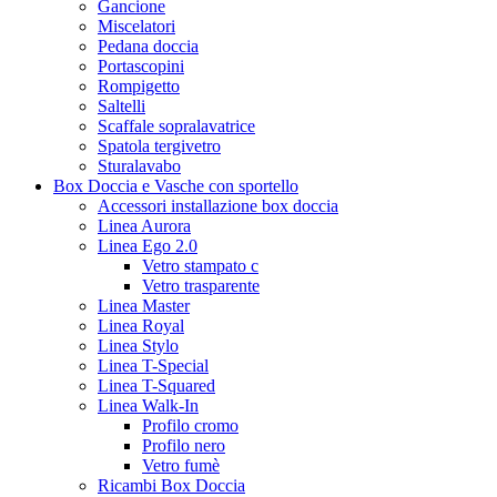
Gancione
Miscelatori
Pedana doccia
Portascopini
Rompigetto
Saltelli
Scaffale sopralavatrice
Spatola tergivetro
Sturalavabo
Box Doccia e Vasche con sportello
Accessori installazione box doccia
Linea Aurora
Linea Ego 2.0
Vetro stampato c
Vetro trasparente
Linea Master
Linea Royal
Linea Stylo
Linea T-Special
Linea T-Squared
Linea Walk-In
Profilo cromo
Profilo nero
Vetro fumè
Ricambi Box Doccia