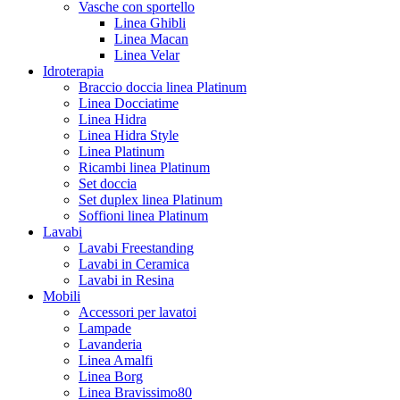
Vasche con sportello
Linea Ghibli
Linea Macan
Linea Velar
Idroterapia
Braccio doccia linea Platinum
Linea Docciatime
Linea Hidra
Linea Hidra Style
Linea Platinum
Ricambi linea Platinum
Set doccia
Set duplex linea Platinum
Soffioni linea Platinum
Lavabi
Lavabi Freestanding
Lavabi in Ceramica
Lavabi in Resina
Mobili
Accessori per lavatoi
Lampade
Lavanderia
Linea Amalfi
Linea Borg
Linea Bravissimo80