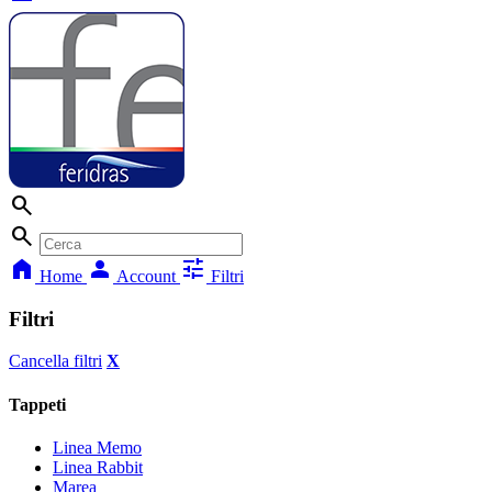
search
search
home
person
tune
Home
Account
Filtri
Filtri
Cancella filtri
X
Tappeti
Linea Memo
Linea Rabbit
Marea