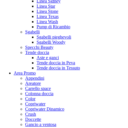
Linea Sidney
Linea Star
Linea Stone
Linea Texas
Linea Wash
Pump di Ricambio
Sgabelli
Sgabelli pieghevoli
Sgabelli Woody
Specchi Beauty
Tende doccia
Aste e ganci
Tende doccia in Peva
Tende doccia in Tessuto
Area Promo
Appendini
Areatore
Carrello space
Colonna doccia
Color
Copriwater
Copriwater Dinamico
Crush
Doccette
Gancio a ventosa