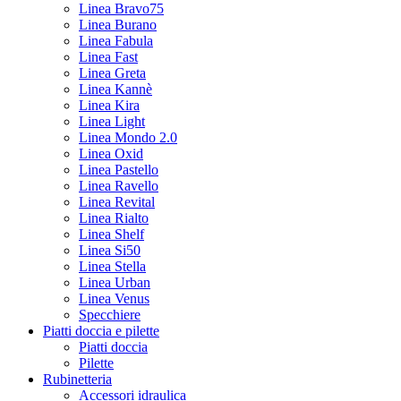
Linea Bravo75
Linea Burano
Linea Fabula
Linea Fast
Linea Greta
Linea Kannè
Linea Kira
Linea Light
Linea Mondo 2.0
Linea Oxid
Linea Pastello
Linea Ravello
Linea Revital
Linea Rialto
Linea Shelf
Linea Si50
Linea Stella
Linea Urban
Linea Venus
Specchiere
Piatti doccia e pilette
Piatti doccia
Pilette
Rubinetteria
Accessori idraulica