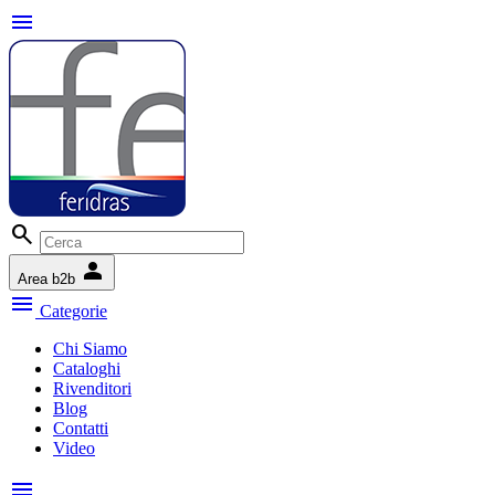
menu
search
person
Area b2b
menu
Categorie
Chi Siamo
Cataloghi
Rivenditori
Blog
Contatti
Video
menu