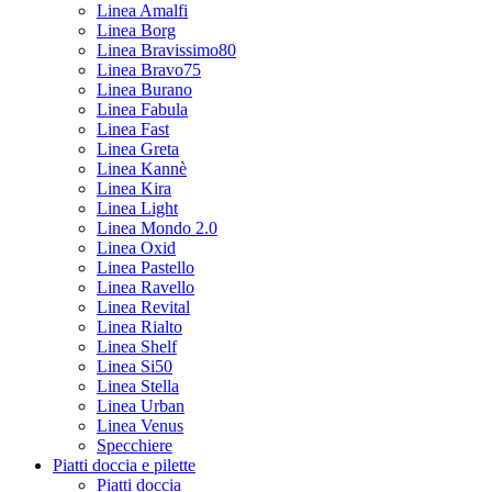
Linea Amalfi
Linea Borg
Linea Bravissimo80
Linea Bravo75
Linea Burano
Linea Fabula
Linea Fast
Linea Greta
Linea Kannè
Linea Kira
Linea Light
Linea Mondo 2.0
Linea Oxid
Linea Pastello
Linea Ravello
Linea Revital
Linea Rialto
Linea Shelf
Linea Si50
Linea Stella
Linea Urban
Linea Venus
Specchiere
Piatti doccia e pilette
Piatti doccia