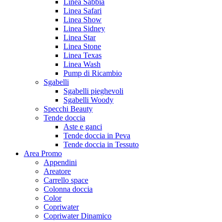
Linea Sabbia
Linea Safari
Linea Show
Linea Sidney
Linea Star
Linea Stone
Linea Texas
Linea Wash
Pump di Ricambio
Sgabelli
Sgabelli pieghevoli
Sgabelli Woody
Specchi Beauty
Tende doccia
Aste e ganci
Tende doccia in Peva
Tende doccia in Tessuto
Area Promo
Appendini
Areatore
Carrello space
Colonna doccia
Color
Copriwater
Copriwater Dinamico