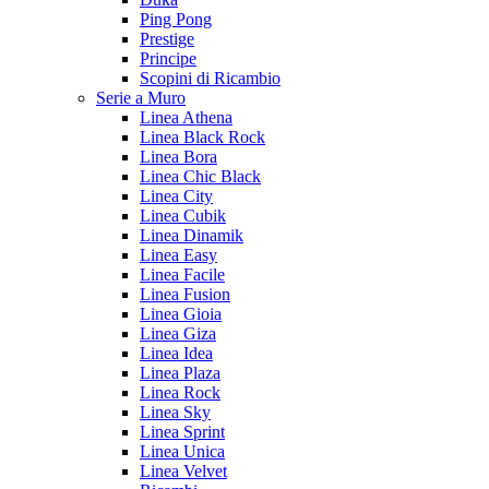
Ping Pong
Prestige
Principe
Scopini di Ricambio
Serie a Muro
Linea Athena
Linea Black Rock
Linea Bora
Linea Chic Black
Linea City
Linea Cubik
Linea Dinamik
Linea Easy
Linea Facile
Linea Fusion
Linea Gioia
Linea Giza
Linea Idea
Linea Plaza
Linea Rock
Linea Sky
Linea Sprint
Linea Unica
Linea Velvet