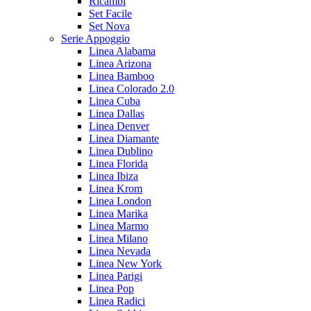
Ricambi
Set Facile
Set Nova
Serie Appoggio
Linea Alabama
Linea Arizona
Linea Bamboo
Linea Colorado 2.0
Linea Cuba
Linea Dallas
Linea Denver
Linea Diamante
Linea Dublino
Linea Florida
Linea Ibiza
Linea Krom
Linea London
Linea Marika
Linea Marmo
Linea Milano
Linea Nevada
Linea New York
Linea Parigi
Linea Pop
Linea Radici