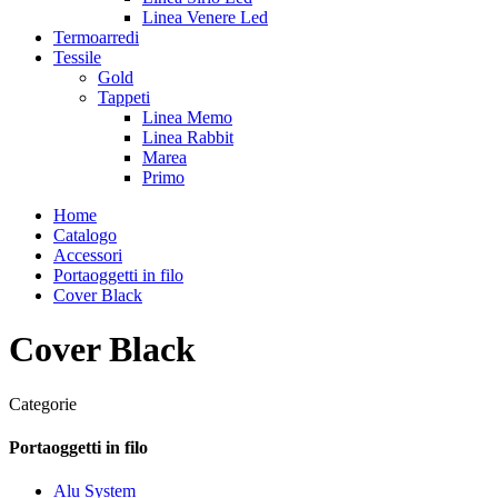
Linea Venere Led
Termoarredi
Tessile
Gold
Tappeti
Linea Memo
Linea Rabbit
Marea
Primo
Home
Catalogo
Accessori
Portaoggetti in filo
Cover Black
Cover Black
Categorie
Portaoggetti in filo
Alu System