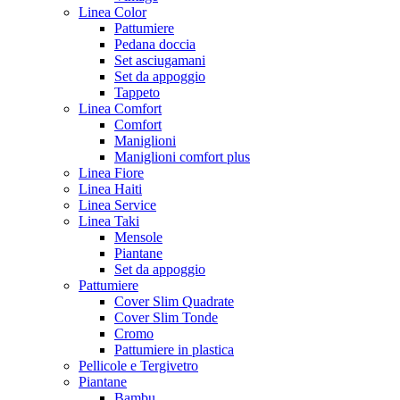
Linea Color
Pattumiere
Pedana doccia
Set asciugamani
Set da appoggio
Tappeto
Linea Comfort
Comfort
Maniglioni
Maniglioni comfort plus
Linea Fiore
Linea Haiti
Linea Service
Linea Taki
Mensole
Piantane
Set da appoggio
Pattumiere
Cover Slim Quadrate
Cover Slim Tonde
Cromo
Pattumiere in plastica
Pellicole e Tergivetro
Piantane
Bambu