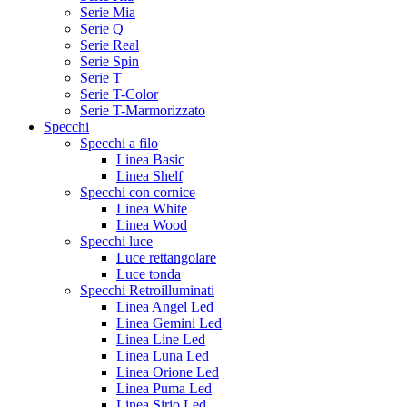
Serie Mia
Serie Q
Serie Real
Serie Spin
Serie T
Serie T-Color
Serie T-Marmorizzato
Specchi
Specchi a filo
Linea Basic
Linea Shelf
Specchi con cornice
Linea White
Linea Wood
Specchi luce
Luce rettangolare
Luce tonda
Specchi Retroilluminati
Linea Angel Led
Linea Gemini Led
Linea Line Led
Linea Luna Led
Linea Orione Led
Linea Puma Led
Linea Sirio Led