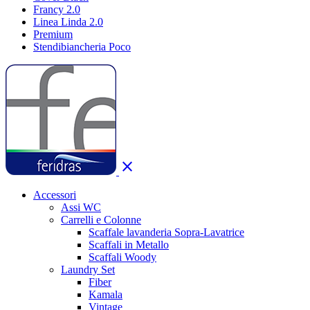
Francy 2.0
Linea Linda 2.0
Premium
Stendibiancheria Poco
close
Accessori
Assi WC
Carrelli e Colonne
Scaffale lavanderia Sopra-Lavatrice
Scaffali in Metallo
Scaffali Woody
Laundry Set
Fiber
Kamala
Vintage