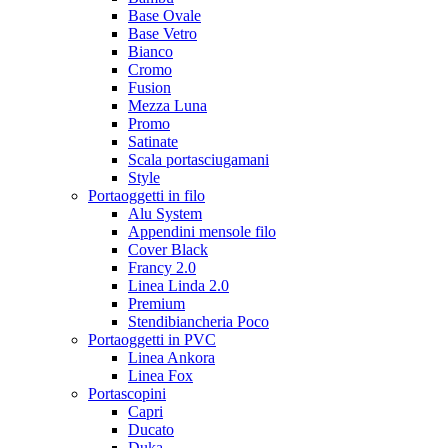
Base Ovale
Base Vetro
Bianco
Cromo
Fusion
Mezza Luna
Promo
Satinate
Scala portasciugamani
Style
Portaoggetti in filo
Alu System
Appendini mensole filo
Cover Black
Francy 2.0
Linea Linda 2.0
Premium
Stendibiancheria Poco
Portaoggetti in PVC
Linea Ankora
Linea Fox
Portascopini
Capri
Ducato
Duka