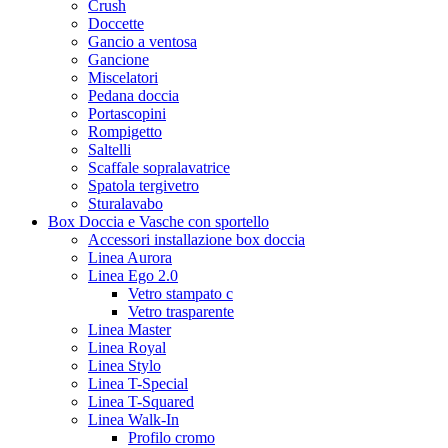
Crush
Doccette
Gancio a ventosa
Gancione
Miscelatori
Pedana doccia
Portascopini
Rompigetto
Saltelli
Scaffale sopralavatrice
Spatola tergivetro
Sturalavabo
Box Doccia e Vasche con sportello
Accessori installazione box doccia
Linea Aurora
Linea Ego 2.0
Vetro stampato c
Vetro trasparente
Linea Master
Linea Royal
Linea Stylo
Linea T-Special
Linea T-Squared
Linea Walk-In
Profilo cromo