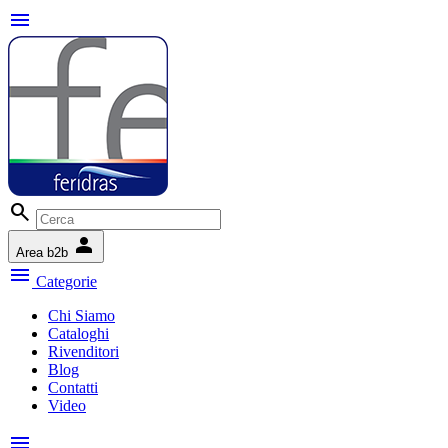
menu
search
person
Area b2b
menu
Categorie
Chi Siamo
Cataloghi
Rivenditori
Blog
Contatti
Video
menu