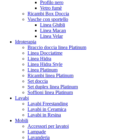
Profilo nero
Vetro fumè
Ricambi Box Doccia
Vasche con sportello
Linea Ghibli
Linea Macan
Linea Velar
Idroterapia
Braccio doccia linea Platinum
Linea Docciatime
Linea Hidra
Linea Hidra Style
Linea Platinum
Ricambi linea Platinum
Set doccia
Set duplex linea Platinum
Soffioni linea Platinum
Lavabi
Lavabi Freestanding
Lavabi in Ceramica
Lavabi in Resina
Mobili
Accessori per lavatoi
Lampade
Lavanderia