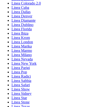
Linea Colorado 2.0
Linea Cuba
Linea Dallas
Linea Denver
Linea Diamante
Linea Dublino
Linea Florida
Linea Ibiza
Linea Krom
Linea London
Linea Marika
Linea Marmo
Linea Milano
Linea Nevada
Linea New York
Linea Parigi
Linea Pop
Linea Radici
Linea Sabbia
Linea Safari
Linea Show
Linea Sidney
Linea Star
Linea Stone
Linea Texas