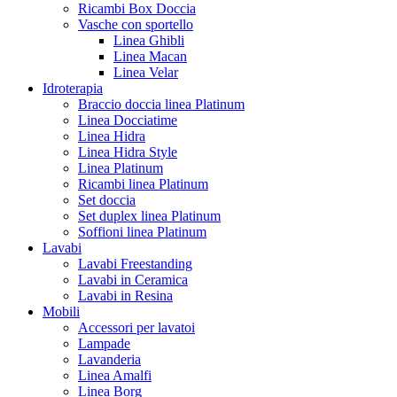
Ricambi Box Doccia
Vasche con sportello
Linea Ghibli
Linea Macan
Linea Velar
Idroterapia
Braccio doccia linea Platinum
Linea Docciatime
Linea Hidra
Linea Hidra Style
Linea Platinum
Ricambi linea Platinum
Set doccia
Set duplex linea Platinum
Soffioni linea Platinum
Lavabi
Lavabi Freestanding
Lavabi in Ceramica
Lavabi in Resina
Mobili
Accessori per lavatoi
Lampade
Lavanderia
Linea Amalfi
Linea Borg