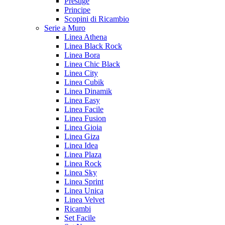
Prestige
Principe
Scopini di Ricambio
Serie a Muro
Linea Athena
Linea Black Rock
Linea Bora
Linea Chic Black
Linea City
Linea Cubik
Linea Dinamik
Linea Easy
Linea Facile
Linea Fusion
Linea Gioia
Linea Giza
Linea Idea
Linea Plaza
Linea Rock
Linea Sky
Linea Sprint
Linea Unica
Linea Velvet
Ricambi
Set Facile