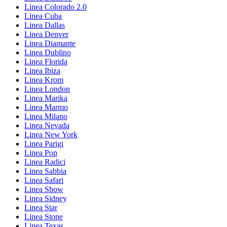
Linea Colorado 2.0
Linea Cuba
Linea Dallas
Linea Denver
Linea Diamante
Linea Dublino
Linea Florida
Linea Ibiza
Linea Krom
Linea London
Linea Marika
Linea Marmo
Linea Milano
Linea Nevada
Linea New York
Linea Parigi
Linea Pop
Linea Radici
Linea Sabbia
Linea Safari
Linea Show
Linea Sidney
Linea Star
Linea Stone
Linea Texas