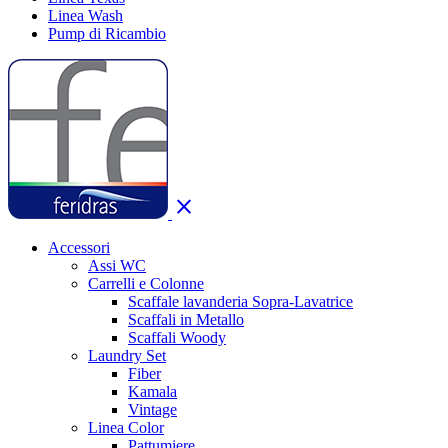
Linea Wash
Pump di Ricambio
close
Accessori
Assi WC
Carrelli e Colonne
Scaffale lavanderia Sopra-Lavatrice
Scaffali in Metallo
Scaffali Woody
Laundry Set
Fiber
Kamala
Vintage
Linea Color
Pattumiere