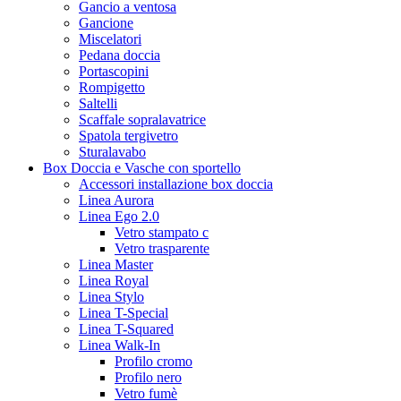
Gancio a ventosa
Gancione
Miscelatori
Pedana doccia
Portascopini
Rompigetto
Saltelli
Scaffale sopralavatrice
Spatola tergivetro
Sturalavabo
Box Doccia e Vasche con sportello
Accessori installazione box doccia
Linea Aurora
Linea Ego 2.0
Vetro stampato c
Vetro trasparente
Linea Master
Linea Royal
Linea Stylo
Linea T-Special
Linea T-Squared
Linea Walk-In
Profilo cromo
Profilo nero
Vetro fumè