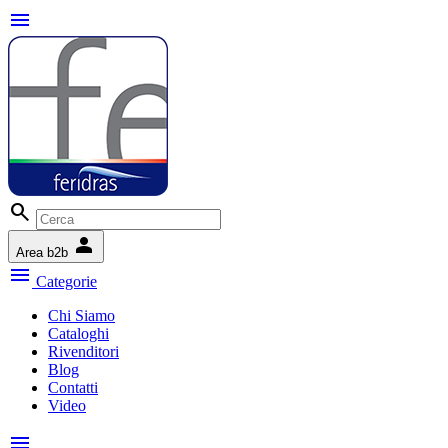
menu
search
person
Area b2b
menu
Categorie
Chi Siamo
Cataloghi
Rivenditori
Blog
Contatti
Video
menu