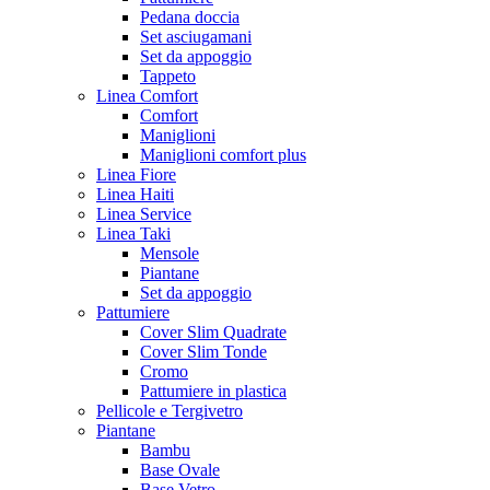
Pedana doccia
Set asciugamani
Set da appoggio
Tappeto
Linea Comfort
Comfort
Maniglioni
Maniglioni comfort plus
Linea Fiore
Linea Haiti
Linea Service
Linea Taki
Mensole
Piantane
Set da appoggio
Pattumiere
Cover Slim Quadrate
Cover Slim Tonde
Cromo
Pattumiere in plastica
Pellicole e Tergivetro
Piantane
Bambu
Base Ovale
Base Vetro