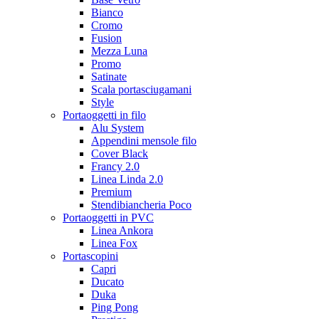
Bianco
Cromo
Fusion
Mezza Luna
Promo
Satinate
Scala portasciugamani
Style
Portaoggetti in filo
Alu System
Appendini mensole filo
Cover Black
Francy 2.0
Linea Linda 2.0
Premium
Stendibiancheria Poco
Portaoggetti in PVC
Linea Ankora
Linea Fox
Portascopini
Capri
Ducato
Duka
Ping Pong