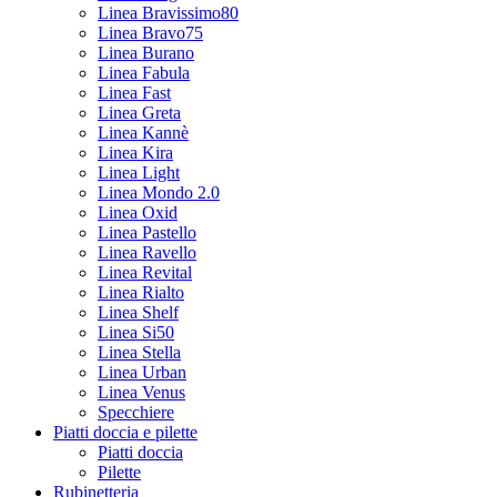
Linea Bravissimo80
Linea Bravo75
Linea Burano
Linea Fabula
Linea Fast
Linea Greta
Linea Kannè
Linea Kira
Linea Light
Linea Mondo 2.0
Linea Oxid
Linea Pastello
Linea Ravello
Linea Revital
Linea Rialto
Linea Shelf
Linea Si50
Linea Stella
Linea Urban
Linea Venus
Specchiere
Piatti doccia e pilette
Piatti doccia
Pilette
Rubinetteria