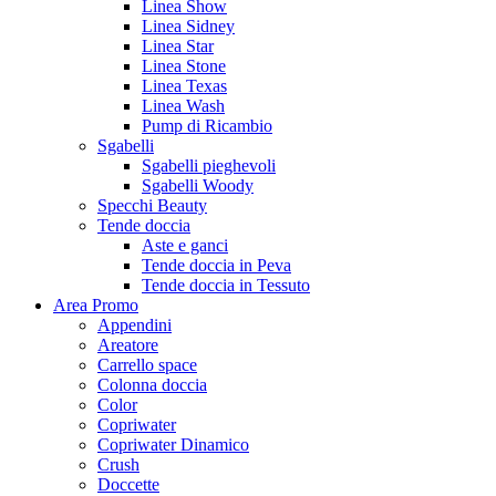
Linea Show
Linea Sidney
Linea Star
Linea Stone
Linea Texas
Linea Wash
Pump di Ricambio
Sgabelli
Sgabelli pieghevoli
Sgabelli Woody
Specchi Beauty
Tende doccia
Aste e ganci
Tende doccia in Peva
Tende doccia in Tessuto
Area Promo
Appendini
Areatore
Carrello space
Colonna doccia
Color
Copriwater
Copriwater Dinamico
Crush
Doccette