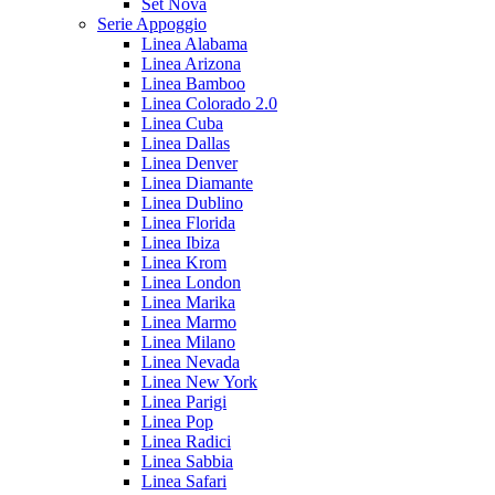
Set Nova
Serie Appoggio
Linea Alabama
Linea Arizona
Linea Bamboo
Linea Colorado 2.0
Linea Cuba
Linea Dallas
Linea Denver
Linea Diamante
Linea Dublino
Linea Florida
Linea Ibiza
Linea Krom
Linea London
Linea Marika
Linea Marmo
Linea Milano
Linea Nevada
Linea New York
Linea Parigi
Linea Pop
Linea Radici
Linea Sabbia
Linea Safari