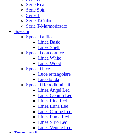
Serie Real
Serie Spin
Serie T
Serie T-Color
Serie T-Marmorizzato
Specchi
Specchi a filo
Linea Basic
Linea Shelf
Specchi con cornice
Linea White
Linea Wood
Specchi luce
Luce rettangolare
Luce tonda
Specchi Retroilluminati
Linea Angel Led
Linea Gemini Led
Linea Line Led
Linea Luna Led
Linea Orione Led
Linea Puma Led
Linea Sirio Led
Linea Venere Led
Termoarredi