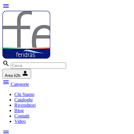
menu
search
person
Area b2b
menu
Categorie
Chi Siamo
Cataloghi
Rivenditori
Blog
Contatti
Video
menu