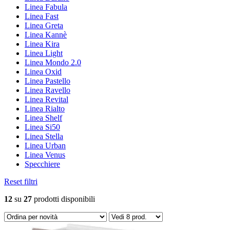
Linea Fabula
Linea Fast
Linea Greta
Linea Kannè
Linea Kira
Linea Light
Linea Mondo 2.0
Linea Oxid
Linea Pastello
Linea Ravello
Linea Revital
Linea Rialto
Linea Shelf
Linea Si50
Linea Stella
Linea Urban
Linea Venus
Specchiere
Reset filtri
12
su
27
prodotti disponibili