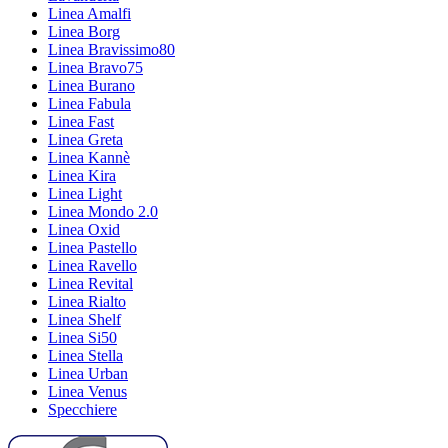
Linea Amalfi
Linea Borg
Linea Bravissimo80
Linea Bravo75
Linea Burano
Linea Fabula
Linea Fast
Linea Greta
Linea Kannè
Linea Kira
Linea Light
Linea Mondo 2.0
Linea Oxid
Linea Pastello
Linea Ravello
Linea Revital
Linea Rialto
Linea Shelf
Linea Si50
Linea Stella
Linea Urban
Linea Venus
Specchiere