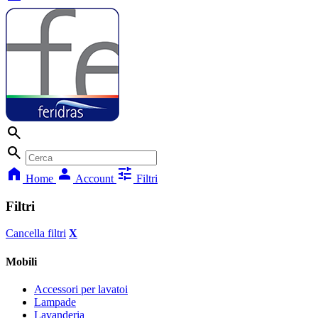
search
search
home
person
tune
Home
Account
Filtri
Filtri
Cancella filtri
X
Mobili
Accessori per lavatoi
Lampade
Lavanderia