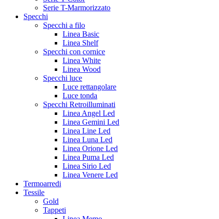
Serie T-Marmorizzato
Specchi
Specchi a filo
Linea Basic
Linea Shelf
Specchi con cornice
Linea White
Linea Wood
Specchi luce
Luce rettangolare
Luce tonda
Specchi Retroilluminati
Linea Angel Led
Linea Gemini Led
Linea Line Led
Linea Luna Led
Linea Orione Led
Linea Puma Led
Linea Sirio Led
Linea Venere Led
Termoarredi
Tessile
Gold
Tappeti
Linea Memo