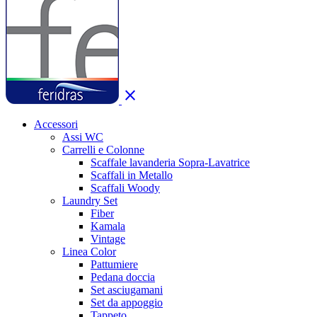
close
Accessori
Assi WC
Carrelli e Colonne
Scaffale lavanderia Sopra-Lavatrice
Scaffali in Metallo
Scaffali Woody
Laundry Set
Fiber
Kamala
Vintage
Linea Color
Pattumiere
Pedana doccia
Set asciugamani
Set da appoggio
Tappeto