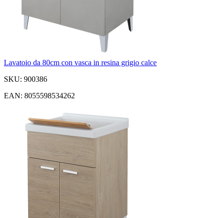
Lavatoio da 80cm con vasca in resina grigio calce
SKU: 900386
EAN: 8055598534262