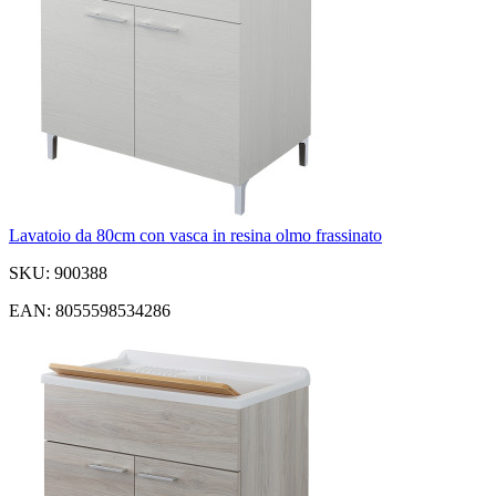
Lavatoio da 80cm con vasca in resina olmo frassinato
SKU: 900388
EAN: 8055598534286