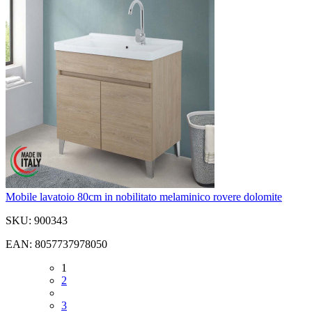
Mobile lavatoio 80cm in nobilitato melaminico rovere dolomite
SKU: 900343
EAN: 8057737978050
1
2
3