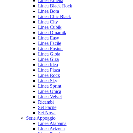
Linea Athena
Linea Black Rock
Linea Bora
Linea Chic Black
Linea City
Linea Cubik
Linea Dinamik
Linea Easy
Linea Facile
Linea Fusion
Linea Gioia
Linea Giza
Linea Idea
Linea Plaza
Linea Rock
Linea Sky
Linea Sprint
Linea Unica
Linea Velvet
Ricambi
Set Facile
Set Nova
Serie Appoggio
Linea Alabama
Linea Arizona