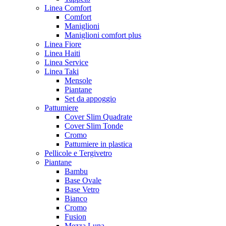
Linea Comfort
Comfort
Maniglioni
Maniglioni comfort plus
Linea Fiore
Linea Haiti
Linea Service
Linea Taki
Mensole
Piantane
Set da appoggio
Pattumiere
Cover Slim Quadrate
Cover Slim Tonde
Cromo
Pattumiere in plastica
Pellicole e Tergivetro
Piantane
Bambu
Base Ovale
Base Vetro
Bianco
Cromo
Fusion
Mezza Luna