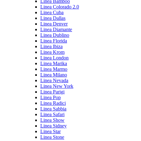
Linea Bamboo
Linea Colorado 2.0
Linea Cuba
Linea Dallas
Linea Denver
Linea Diamante
Linea Dublino
Linea Florida
Linea Ibiza
Linea Krom
Linea London
Linea Marika
Linea Marmo
Linea Milano
Linea Nevada
Linea New York
Linea Parigi
Linea Pop
Linea Radici
Linea Sabbia
Linea Safari
Linea Show
Linea Sidney
Linea Star
Linea Stone