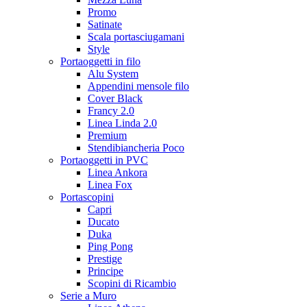
Promo
Satinate
Scala portasciugamani
Style
Portaoggetti in filo
Alu System
Appendini mensole filo
Cover Black
Francy 2.0
Linea Linda 2.0
Premium
Stendibiancheria Poco
Portaoggetti in PVC
Linea Ankora
Linea Fox
Portascopini
Capri
Ducato
Duka
Ping Pong
Prestige
Principe
Scopini di Ricambio
Serie a Muro