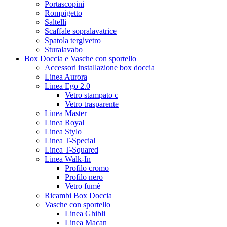
Portascopini
Rompigetto
Saltelli
Scaffale sopralavatrice
Spatola tergivetro
Sturalavabo
Box Doccia e Vasche con sportello
Accessori installazione box doccia
Linea Aurora
Linea Ego 2.0
Vetro stampato c
Vetro trasparente
Linea Master
Linea Royal
Linea Stylo
Linea T-Special
Linea T-Squared
Linea Walk-In
Profilo cromo
Profilo nero
Vetro fumè
Ricambi Box Doccia
Vasche con sportello
Linea Ghibli
Linea Macan