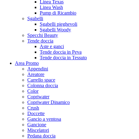
Linea Texas
Linea Wash
Pump di Ricambio
Sgabelli
Sgabelli pieghevoli
Sgabelli Woody
Specchi Beauty
Tende doccia
Aste e ganci
Tende doccia in Peva
Tende doccia in Tessuto
Area Promo
Appendini
Areatore
Carrello space
Colonna doccia
Color
Copriwater
Copriwater Dinamico
Crush
Doccette
Gancio a ventosa
Gancione
Miscelatori
Pedana doccia