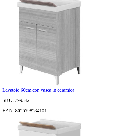
Lavatoio 60cm con vasca in ceramica
SKU: 799342
EAN: 8055598534101