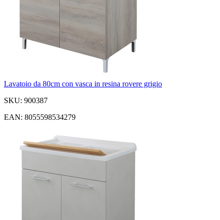
Lavatoio da 80cm con vasca in resina rovere grigio
SKU: 900387
EAN: 8055598534279