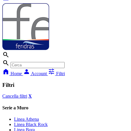
search
search
home
person
tune
Home
Account
Filtri
Filtri
Cancella filtri
X
Serie a Muro
Linea Athena
Linea Black Rock
Linea Bora