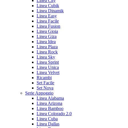
Linea City
Linea Cubik
Linea Dinamik
Linea Easy
Linea Facile
Linea Fusion
Linea Gioia
Linea Giza
Linea Idea
Linea Plaza
Linea Rock
Linea Sky
Linea Sprint
Linea Unica
Linea Velvet
Ricambi
Set Facile
Set Nova
Serie Appoggio
Linea Alabama
Linea Arizona
Linea Bamboo
Linea Colorado 2.0
Linea Cuba
Linea Dallas