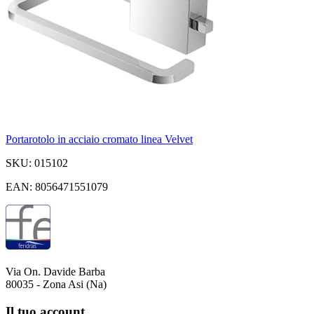
Portarotolo in acciaio cromato linea Velvet
SKU: 015102
EAN: 8056471551079
Via On. Davide Barba
80035 - Zona Asi (Na)
Il tuo account