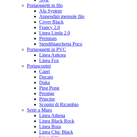
Portaoggetti in filo
Alu System
Appendini mensole filo
Cover Black
Francy 2.0
Linea Linda 2.0
Premium
Stendibiancheria Poco
Portaoggetti in PVC
Linea Ankora
Linea Fox
Portascopini
Capri
Ducato
Duka
Ping Pong
Prestige
Principe
Scopini di Ricambio
Serie a Muro
Linea Athena
Linea Black Rock
Linea Bora
Linea Chic Black