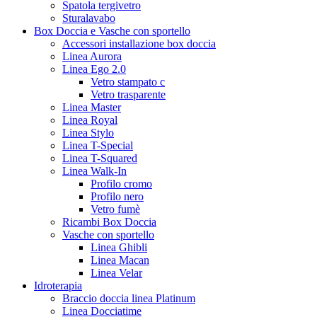
Spatola tergivetro
Sturalavabo
Box Doccia e Vasche con sportello
Accessori installazione box doccia
Linea Aurora
Linea Ego 2.0
Vetro stampato c
Vetro trasparente
Linea Master
Linea Royal
Linea Stylo
Linea T-Special
Linea T-Squared
Linea Walk-In
Profilo cromo
Profilo nero
Vetro fumè
Ricambi Box Doccia
Vasche con sportello
Linea Ghibli
Linea Macan
Linea Velar
Idroterapia
Braccio doccia linea Platinum
Linea Docciatime