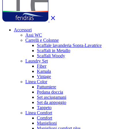
close
Accessori
Assi WC
Carrelli e Colonne
Scaffale lavanderia Sopra-Lavatrice
Scaffali in Metallo
Scaffali Woody
Laundry Set
Fiber
Kamala
Vintage
Linea Color
Pattumiere
Pedana doccia
Set asciugamani
Set da appoggio
Tappeto
Linea Comfort
Comfort
Maniglioni
Maniglioni comfort plus