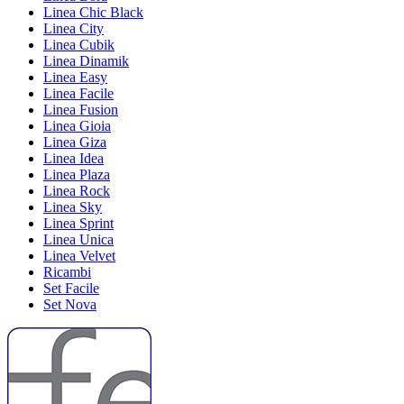
Linea Chic Black
Linea City
Linea Cubik
Linea Dinamik
Linea Easy
Linea Facile
Linea Fusion
Linea Gioia
Linea Giza
Linea Idea
Linea Plaza
Linea Rock
Linea Sky
Linea Sprint
Linea Unica
Linea Velvet
Ricambi
Set Facile
Set Nova