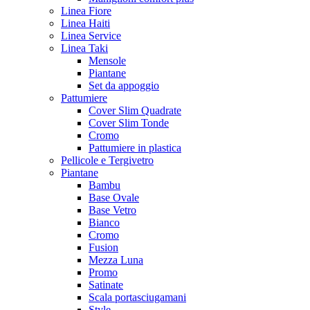
Linea Fiore
Linea Haiti
Linea Service
Linea Taki
Mensole
Piantane
Set da appoggio
Pattumiere
Cover Slim Quadrate
Cover Slim Tonde
Cromo
Pattumiere in plastica
Pellicole e Tergivetro
Piantane
Bambu
Base Ovale
Base Vetro
Bianco
Cromo
Fusion
Mezza Luna
Promo
Satinate
Scala portasciugamani
Style