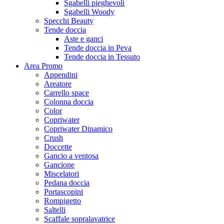
Sgabelli pieghevoli
Sgabelli Woody
Specchi Beauty
Tende doccia
Aste e ganci
Tende doccia in Peva
Tende doccia in Tessuto
Area Promo
Appendini
Areatore
Carrello space
Colonna doccia
Color
Copriwater
Copriwater Dinamico
Crush
Doccette
Gancio a ventosa
Gancione
Miscelatori
Pedana doccia
Portascopini
Rompigetto
Saltelli
Scaffale sopralavatrice