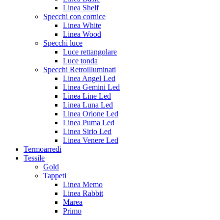
Linea Shelf
Specchi con cornice
Linea White
Linea Wood
Specchi luce
Luce rettangolare
Luce tonda
Specchi Retroilluminati
Linea Angel Led
Linea Gemini Led
Linea Line Led
Linea Luna Led
Linea Orione Led
Linea Puma Led
Linea Sirio Led
Linea Venere Led
Termoarredi
Tessile
Gold
Tappeti
Linea Memo
Linea Rabbit
Marea
Primo