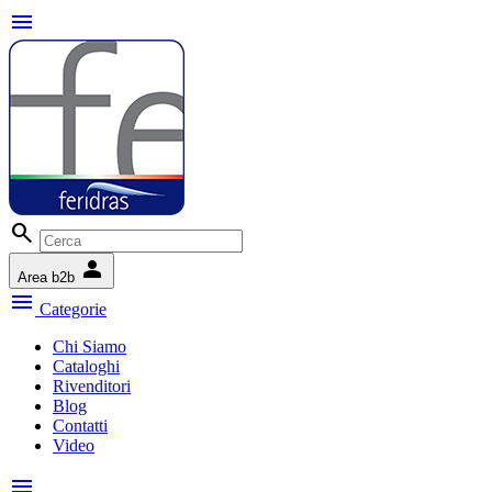
menu
search
person
Area b2b
menu
Categorie
Chi Siamo
Cataloghi
Rivenditori
Blog
Contatti
Video
menu