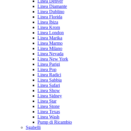
Linea Denver
Linea Diamante
Linea Dublino
Linea Florida
Linea Ibiza
Linea Krom
Linea London
Linea Marika
Linea Marmo
Linea Milano
Linea Nevada
Linea New York
Linea Parigi
Linea Pop
Linea Radici
Linea Sabbia
Linea Safari
Linea Show
Linea Sidney
Linea Star
Linea Stone
Linea Texas
Linea Wash
Pump di Ricambio
Sgabelli