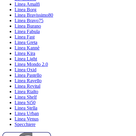
Linea Amalfi
Linea Borg
Linea Bravissimo80
Linea Bravo75
Linea Burano
Linea Fabula
Linea Fast
Linea Greta
Linea Kannè
Linea Kira
Linea Light
Linea Mondo 2.0
Linea Oxid
Linea Pastello
Linea Ravello
Linea Revital
Linea Rialto
Linea Shelf
Linea Si50
Linea Stella
Linea Urban
Linea Venus
Specchiere