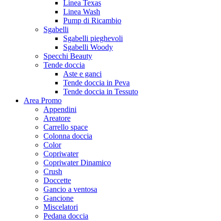
Linea Texas
Linea Wash
Pump di Ricambio
Sgabelli
Sgabelli pieghevoli
Sgabelli Woody
Specchi Beauty
Tende doccia
Aste e ganci
Tende doccia in Peva
Tende doccia in Tessuto
Area Promo
Appendini
Areatore
Carrello space
Colonna doccia
Color
Copriwater
Copriwater Dinamico
Crush
Doccette
Gancio a ventosa
Gancione
Miscelatori
Pedana doccia