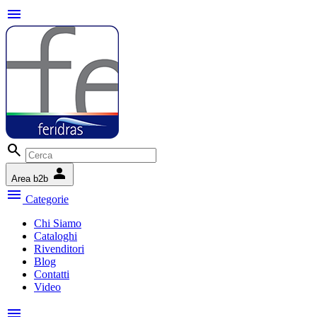
menu
search
person
Area b2b
menu
Categorie
Chi Siamo
Cataloghi
Rivenditori
Blog
Contatti
Video
menu