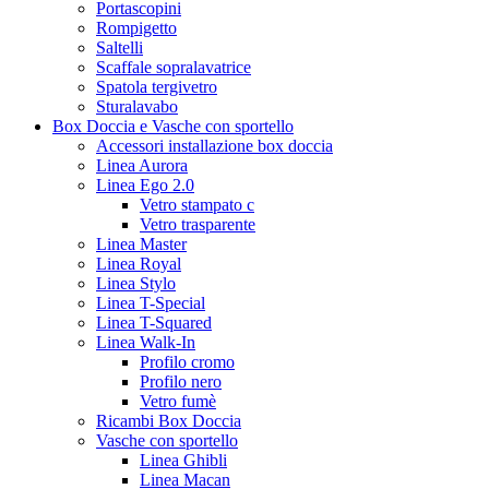
Portascopini
Rompigetto
Saltelli
Scaffale sopralavatrice
Spatola tergivetro
Sturalavabo
Box Doccia e Vasche con sportello
Accessori installazione box doccia
Linea Aurora
Linea Ego 2.0
Vetro stampato c
Vetro trasparente
Linea Master
Linea Royal
Linea Stylo
Linea T-Special
Linea T-Squared
Linea Walk-In
Profilo cromo
Profilo nero
Vetro fumè
Ricambi Box Doccia
Vasche con sportello
Linea Ghibli
Linea Macan