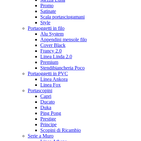
Promo
Satinate
Scala portasciugamani
Style
Portaoggetti in filo
Alu System
Appendini mensole filo
Cover Black
Francy 2.0
Linea Linda 2.0
Premium
Stendibiancheria Poco
Portaoggetti in PVC
Linea Ankora
Linea Fox
Portascopini
Capri
Ducato
Duka
Ping Pong
Prestige
Principe
Scopini di Ricambio
Serie a Muro