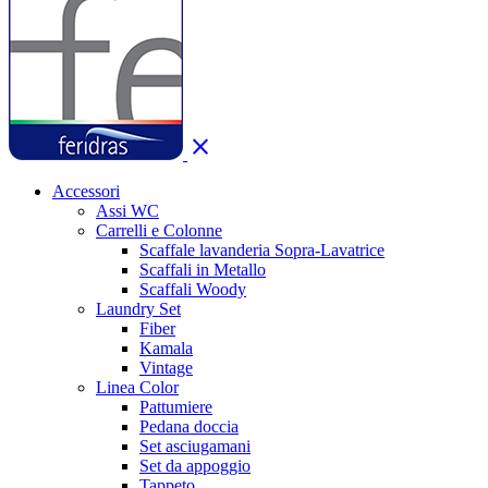
close
Accessori
Assi WC
Carrelli e Colonne
Scaffale lavanderia Sopra-Lavatrice
Scaffali in Metallo
Scaffali Woody
Laundry Set
Fiber
Kamala
Vintage
Linea Color
Pattumiere
Pedana doccia
Set asciugamani
Set da appoggio
Tappeto