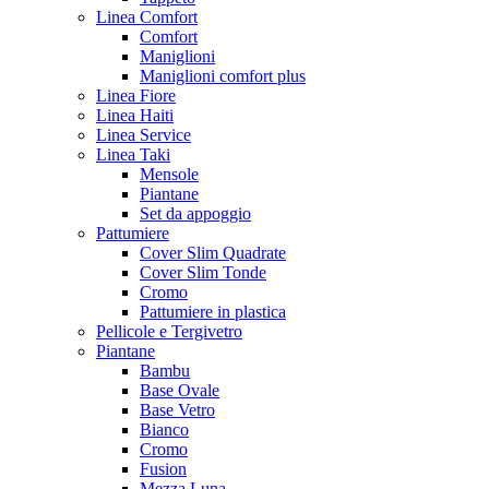
Linea Comfort
Comfort
Maniglioni
Maniglioni comfort plus
Linea Fiore
Linea Haiti
Linea Service
Linea Taki
Mensole
Piantane
Set da appoggio
Pattumiere
Cover Slim Quadrate
Cover Slim Tonde
Cromo
Pattumiere in plastica
Pellicole e Tergivetro
Piantane
Bambu
Base Ovale
Base Vetro
Bianco
Cromo
Fusion
Mezza Luna