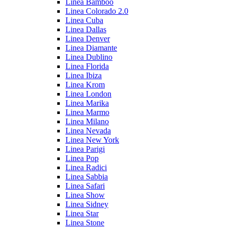
Linea Bamboo
Linea Colorado 2.0
Linea Cuba
Linea Dallas
Linea Denver
Linea Diamante
Linea Dublino
Linea Florida
Linea Ibiza
Linea Krom
Linea London
Linea Marika
Linea Marmo
Linea Milano
Linea Nevada
Linea New York
Linea Parigi
Linea Pop
Linea Radici
Linea Sabbia
Linea Safari
Linea Show
Linea Sidney
Linea Star
Linea Stone