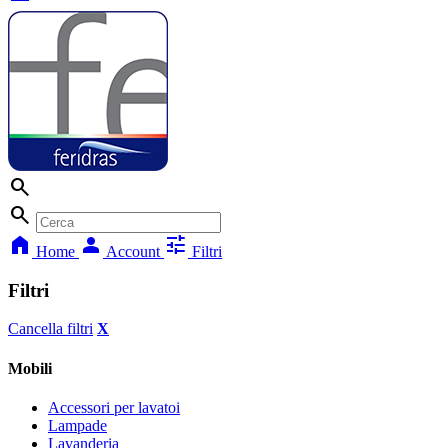
search
search
home
person
tune
Home
Account
Filtri
Filtri
Cancella filtri
X
Mobili
Accessori per lavatoi
Lampade
Lavanderia