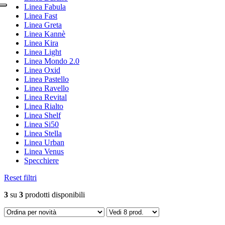
Linea Fabula
Linea Fast
Linea Greta
Linea Kannè
Linea Kira
Linea Light
Linea Mondo 2.0
Linea Oxid
Linea Pastello
Linea Ravello
Linea Revital
Linea Rialto
Linea Shelf
Linea Si50
Linea Stella
Linea Urban
Linea Venus
Specchiere
Reset filtri
3
su
3
prodotti disponibili