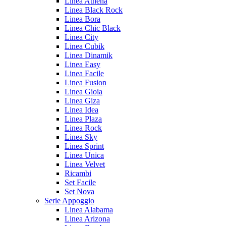
Linea Athena
Linea Black Rock
Linea Bora
Linea Chic Black
Linea City
Linea Cubik
Linea Dinamik
Linea Easy
Linea Facile
Linea Fusion
Linea Gioia
Linea Giza
Linea Idea
Linea Plaza
Linea Rock
Linea Sky
Linea Sprint
Linea Unica
Linea Velvet
Ricambi
Set Facile
Set Nova
Serie Appoggio
Linea Alabama
Linea Arizona