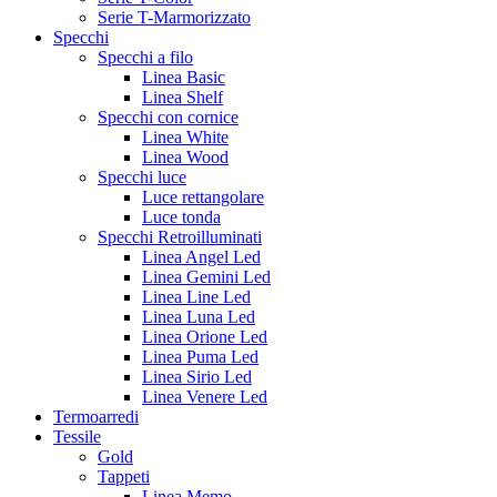
Serie T-Marmorizzato
Specchi
Specchi a filo
Linea Basic
Linea Shelf
Specchi con cornice
Linea White
Linea Wood
Specchi luce
Luce rettangolare
Luce tonda
Specchi Retroilluminati
Linea Angel Led
Linea Gemini Led
Linea Line Led
Linea Luna Led
Linea Orione Led
Linea Puma Led
Linea Sirio Led
Linea Venere Led
Termoarredi
Tessile
Gold
Tappeti
Linea Memo