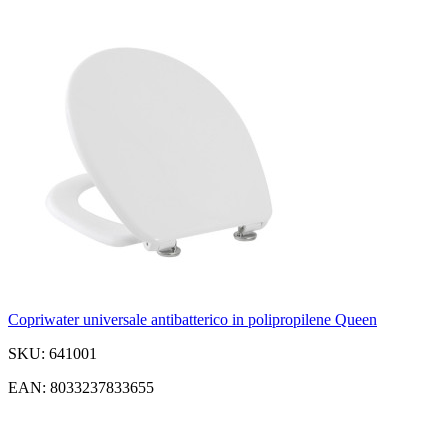
Copriwater universale antibatterico in polipropilene Queen
SKU: 641001
EAN: 8033237833655