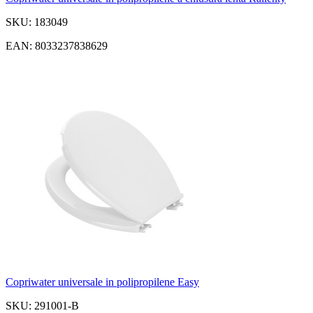
SKU: 183049
EAN: 8033237838629
Copriwater universale in polipropilene Easy
SKU: 291001-B