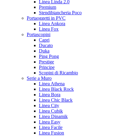
Linea Linda 2.0
Premium
Stendibiancheria Poco
Portaoggetti in PVC
Linea Ankora
Linea Fox
Portascopini
Capri
Ducato
Duka
Ping Pong
Prestige
Principe
Scopini di Ricambio
Serie a Muro
Linea Athena
Linea Black Rock
Linea Bora
Linea Chic Black
Linea City
Linea Cubik
Linea Dinamik
Linea Easy
Linea Facile
Linea Fusion