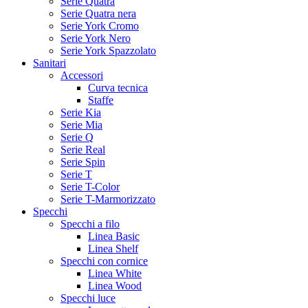
Serie Quatra
Serie Quatra nera
Serie York Cromo
Serie York Nero
Serie York Spazzolato
Sanitari
Accessori
Curva tecnica
Staffe
Serie Kia
Serie Mia
Serie Q
Serie Real
Serie Spin
Serie T
Serie T-Color
Serie T-Marmorizzato
Specchi
Specchi a filo
Linea Basic
Linea Shelf
Specchi con cornice
Linea White
Linea Wood
Specchi luce