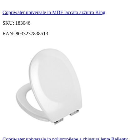
Copriwater universale in MDF laccato azzurro King
SKU: 183046
EAN: 8033237838513
Copriwater universale in polipropilene a chiusura lenta Rallenty