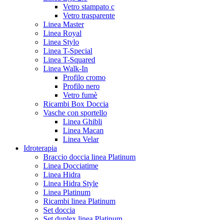
Vetro stampato c
Vetro trasparente
Linea Master
Linea Royal
Linea Stylo
Linea T-Special
Linea T-Squared
Linea Walk-In
Profilo cromo
Profilo nero
Vetro fumè
Ricambi Box Doccia
Vasche con sportello
Linea Ghibli
Linea Macan
Linea Velar
Idroterapia
Braccio doccia linea Platinum
Linea Docciatime
Linea Hidra
Linea Hidra Style
Linea Platinum
Ricambi linea Platinum
Set doccia
Set duplex linea Platinum