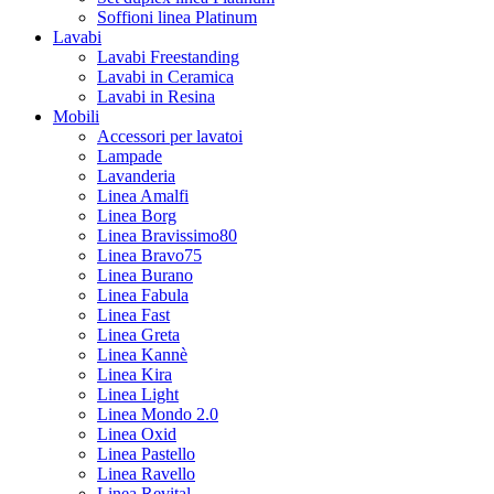
Soffioni linea Platinum
Lavabi
Lavabi Freestanding
Lavabi in Ceramica
Lavabi in Resina
Mobili
Accessori per lavatoi
Lampade
Lavanderia
Linea Amalfi
Linea Borg
Linea Bravissimo80
Linea Bravo75
Linea Burano
Linea Fabula
Linea Fast
Linea Greta
Linea Kannè
Linea Kira
Linea Light
Linea Mondo 2.0
Linea Oxid
Linea Pastello
Linea Ravello
Linea Revital