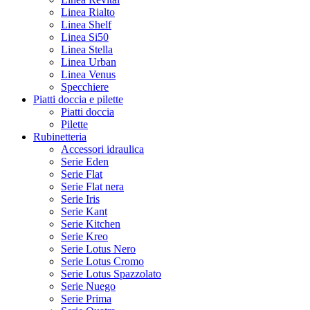
Linea Rialto
Linea Shelf
Linea Si50
Linea Stella
Linea Urban
Linea Venus
Specchiere
Piatti doccia e pilette
Piatti doccia
Pilette
Rubinetteria
Accessori idraulica
Serie Eden
Serie Flat
Serie Flat nera
Serie Iris
Serie Kant
Serie Kitchen
Serie Kreo
Serie Lotus Nero
Serie Lotus Cromo
Serie Lotus Spazzolato
Serie Nuego
Serie Prima