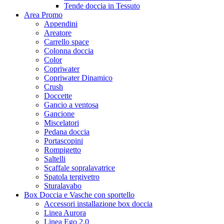
Tende doccia in Tessuto
Area Promo
Appendini
Areatore
Carrello space
Colonna doccia
Color
Copriwater
Copriwater Dinamico
Crush
Doccette
Gancio a ventosa
Gancione
Miscelatori
Pedana doccia
Portascopini
Rompigetto
Saltelli
Scaffale sopralavatrice
Spatola tergivetro
Sturalavabo
Box Doccia e Vasche con sportello
Accessori installazione box doccia
Linea Aurora
Linea Ego 2.0