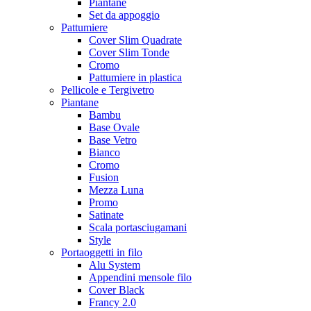
Piantane
Set da appoggio
Pattumiere
Cover Slim Quadrate
Cover Slim Tonde
Cromo
Pattumiere in plastica
Pellicole e Tergivetro
Piantane
Bambu
Base Ovale
Base Vetro
Bianco
Cromo
Fusion
Mezza Luna
Promo
Satinate
Scala portasciugamani
Style
Portaoggetti in filo
Alu System
Appendini mensole filo
Cover Black
Francy 2.0