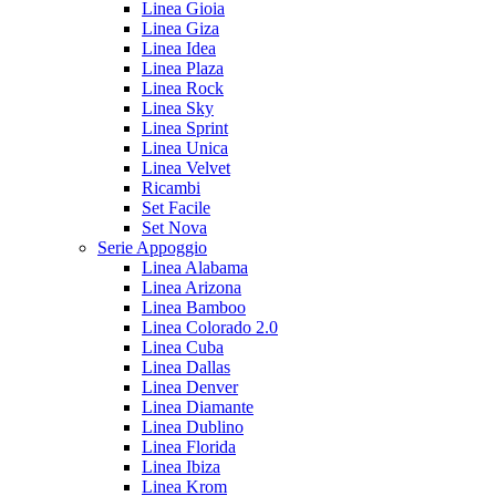
Linea Gioia
Linea Giza
Linea Idea
Linea Plaza
Linea Rock
Linea Sky
Linea Sprint
Linea Unica
Linea Velvet
Ricambi
Set Facile
Set Nova
Serie Appoggio
Linea Alabama
Linea Arizona
Linea Bamboo
Linea Colorado 2.0
Linea Cuba
Linea Dallas
Linea Denver
Linea Diamante
Linea Dublino
Linea Florida
Linea Ibiza
Linea Krom