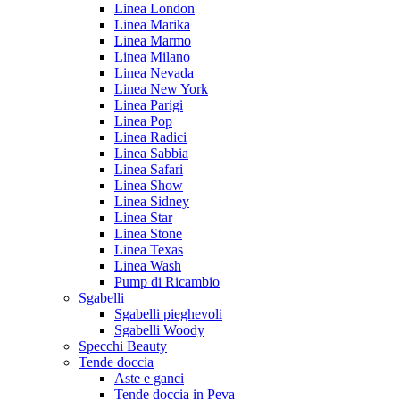
Linea London
Linea Marika
Linea Marmo
Linea Milano
Linea Nevada
Linea New York
Linea Parigi
Linea Pop
Linea Radici
Linea Sabbia
Linea Safari
Linea Show
Linea Sidney
Linea Star
Linea Stone
Linea Texas
Linea Wash
Pump di Ricambio
Sgabelli
Sgabelli pieghevoli
Sgabelli Woody
Specchi Beauty
Tende doccia
Aste e ganci
Tende doccia in Peva