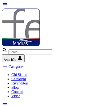
menu
search
person
Area b2b
menu
Categorie
Chi Siamo
Cataloghi
Rivenditori
Blog
Contatti
Video
menu