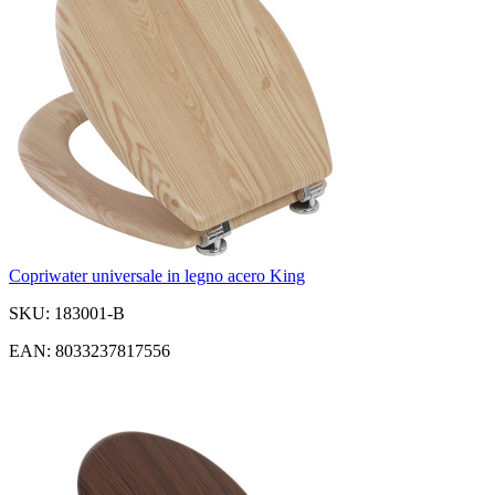
Copriwater universale in legno acero King
SKU: 183001-B
EAN: 8033237817556