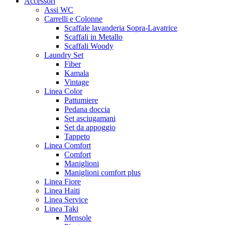
Accessori
Assi WC
Carrelli e Colonne
Scaffale lavanderia Sopra-Lavatrice
Scaffali in Metallo
Scaffali Woody
Laundry Set
Fiber
Kamala
Vintage
Linea Color
Pattumiere
Pedana doccia
Set asciugamani
Set da appoggio
Tappeto
Linea Comfort
Comfort
Maniglioni
Maniglioni comfort plus
Linea Fiore
Linea Haiti
Linea Service
Linea Taki
Mensole