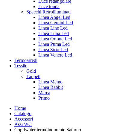
Luce rettangolare
Luce tonda
Specchi Retroilluminati
Linea Angel Led
Linea Gemini Led
Linea Line Led
Linea Luna Led
Linea Orione Led
Linea Puma Led
Linea Sirio Led
Linea Venere Led
Termoarredi
Tessile
Gold
Tappeti
Linea Memo
Linea Rabbit
Marea
Primo
Home
Catalogo
Accessori
Assi WC
Copriwater termoindurente Saturno