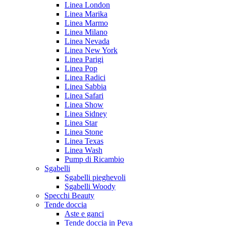
Linea London
Linea Marika
Linea Marmo
Linea Milano
Linea Nevada
Linea New York
Linea Parigi
Linea Pop
Linea Radici
Linea Sabbia
Linea Safari
Linea Show
Linea Sidney
Linea Star
Linea Stone
Linea Texas
Linea Wash
Pump di Ricambio
Sgabelli
Sgabelli pieghevoli
Sgabelli Woody
Specchi Beauty
Tende doccia
Aste e ganci
Tende doccia in Peva