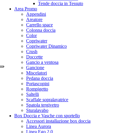
Tende doccia in Tessuto
Area Promo
Appendini
Areatore
Carrello space
Colonna doccia
Color
Copriwater
Copriwater Dinamico
Crush
Doccette
Gancio a ventosa
Gancione
Miscelatori
Pedana doccia
Portascopini
Rompigetto
Saltelli
Scaffale sopralavatrice
Spatola tergivetro
Sturalavabo
Box Doccia e Vasche con sportello
Accessori installazione box doccia
Linea Aurora
Linea Ego 2.0