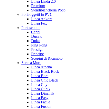
Linea Linda 2.0
Premium
Stendibiancheria Poco
Portaoggetti in PVC
Linea Ankora
Linea Fox
Portascopini
Capri
Ducato
Duka
Ping Pong
Prestige
Principe
Scopini di Ricambio
Serie a Muro
Linea Athena
Linea Black Rock
Linea Bora
Linea Chic Black
Linea City
Linea Cubik
Linea Dinamik
Linea Easy
Linea Facile
Linea Fusion