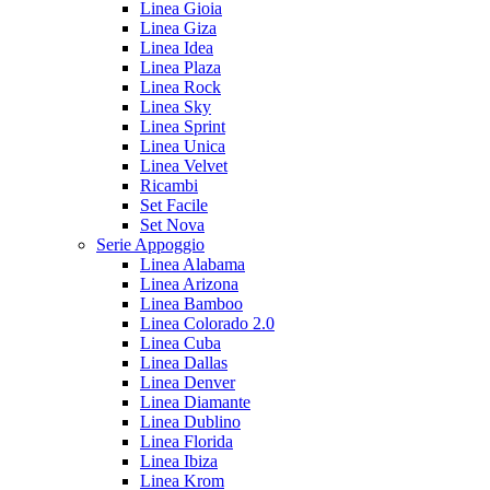
Linea Gioia
Linea Giza
Linea Idea
Linea Plaza
Linea Rock
Linea Sky
Linea Sprint
Linea Unica
Linea Velvet
Ricambi
Set Facile
Set Nova
Serie Appoggio
Linea Alabama
Linea Arizona
Linea Bamboo
Linea Colorado 2.0
Linea Cuba
Linea Dallas
Linea Denver
Linea Diamante
Linea Dublino
Linea Florida
Linea Ibiza
Linea Krom