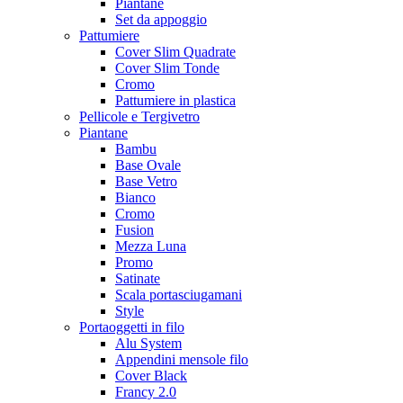
Piantane
Set da appoggio
Pattumiere
Cover Slim Quadrate
Cover Slim Tonde
Cromo
Pattumiere in plastica
Pellicole e Tergivetro
Piantane
Bambu
Base Ovale
Base Vetro
Bianco
Cromo
Fusion
Mezza Luna
Promo
Satinate
Scala portasciugamani
Style
Portaoggetti in filo
Alu System
Appendini mensole filo
Cover Black
Francy 2.0