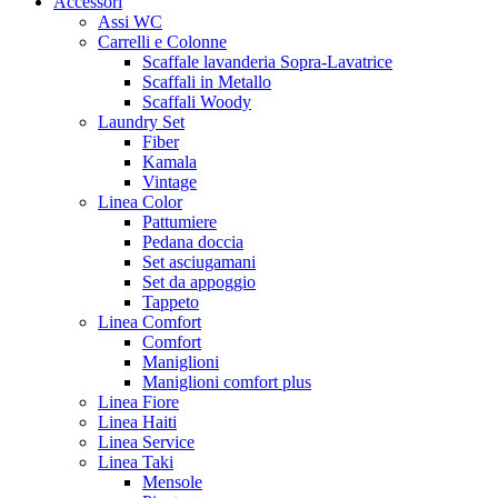
Accessori
Assi WC
Carrelli e Colonne
Scaffale lavanderia Sopra-Lavatrice
Scaffali in Metallo
Scaffali Woody
Laundry Set
Fiber
Kamala
Vintage
Linea Color
Pattumiere
Pedana doccia
Set asciugamani
Set da appoggio
Tappeto
Linea Comfort
Comfort
Maniglioni
Maniglioni comfort plus
Linea Fiore
Linea Haiti
Linea Service
Linea Taki
Mensole