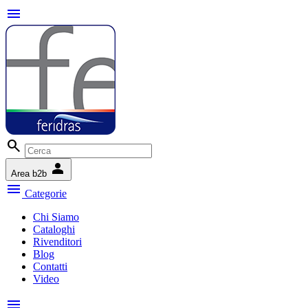
menu
search
person
Area b2b
menu
Categorie
Chi Siamo
Cataloghi
Rivenditori
Blog
Contatti
Video
menu