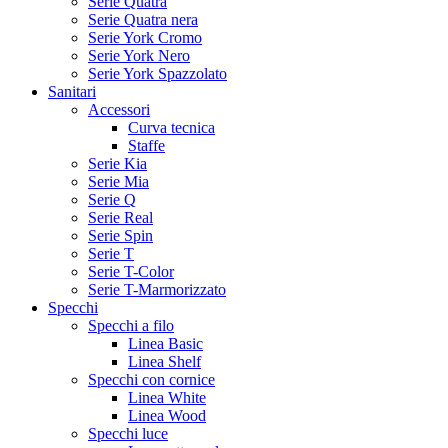
Serie Quatra
Serie Quatra nera
Serie York Cromo
Serie York Nero
Serie York Spazzolato
Sanitari
Accessori
Curva tecnica
Staffe
Serie Kia
Serie Mia
Serie Q
Serie Real
Serie Spin
Serie T
Serie T-Color
Serie T-Marmorizzato
Specchi
Specchi a filo
Linea Basic
Linea Shelf
Specchi con cornice
Linea White
Linea Wood
Specchi luce