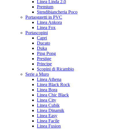
Linea Linda 2.0
Premium
Stendibiancheria Poco
Portaoggetti in PVC
Linea Ankora
Linea Fox
Portascopini
Capri
Ducato
Duka
Ping Pong
Prestige
Principe
Scopini di Ricambio
Serie a Muro
Linea Athena
Linea Black Rock
Linea Bora
Linea Chic Black
Linea City
Linea Cubik
Linea Dinamik
Linea Easy
Linea Facile
Linea Fusion