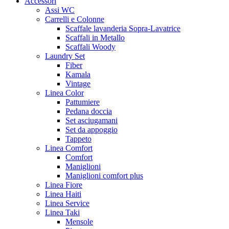
Accessori
Assi WC
Carrelli e Colonne
Scaffale lavanderia Sopra-Lavatrice
Scaffali in Metallo
Scaffali Woody
Laundry Set
Fiber
Kamala
Vintage
Linea Color
Pattumiere
Pedana doccia
Set asciugamani
Set da appoggio
Tappeto
Linea Comfort
Comfort
Maniglioni
Maniglioni comfort plus
Linea Fiore
Linea Haiti
Linea Service
Linea Taki
Mensole