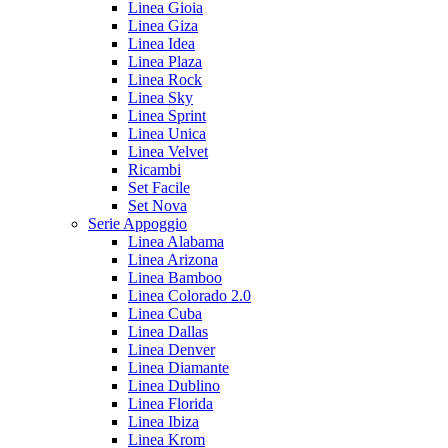
Linea Gioia
Linea Giza
Linea Idea
Linea Plaza
Linea Rock
Linea Sky
Linea Sprint
Linea Unica
Linea Velvet
Ricambi
Set Facile
Set Nova
Serie Appoggio
Linea Alabama
Linea Arizona
Linea Bamboo
Linea Colorado 2.0
Linea Cuba
Linea Dallas
Linea Denver
Linea Diamante
Linea Dublino
Linea Florida
Linea Ibiza
Linea Krom