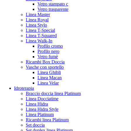
Vetro stampato c
Vetro trasparente
Linea Master
Linea Royal
Linea Stylo
Linea T-Special
Linea T-Squared
Linea Walk-In
Profilo cromo
Profilo nero
Vetro fumè
Ricambi Box Doccia
Vasche con sportello
Linea Ghibli
Linea Macan
Linea Velar
Idroterapia
Braccio doccia linea Platinum
Linea Docciatime
Linea Hidra
Linea Hidra Style
Linea Platinum
Ricambi linea Platinum
Set doccia
Set duplex linea Platinum