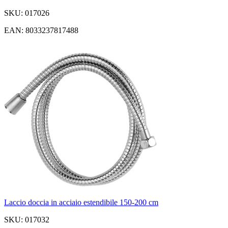
SKU: 017026
EAN: 8033237817488
Laccio doccia in acciaio estendibile 150-200 cm
SKU: 017032