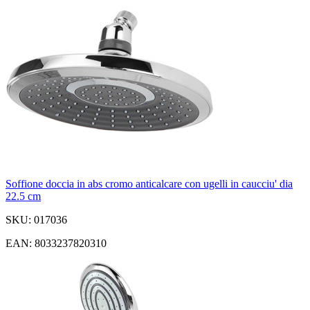
Soffione doccia in abs cromo anticalcare con ugelli in caucciu' dia
22.5 cm
SKU: 017036
EAN: 8033237820310