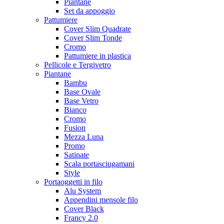
Piantane
Set da appoggio
Pattumiere
Cover Slim Quadrate
Cover Slim Tonde
Cromo
Pattumiere in plastica
Pellicole e Tergivetro
Piantane
Bambu
Base Ovale
Base Vetro
Bianco
Cromo
Fusion
Mezza Luna
Promo
Satinate
Scala portasciugamani
Style
Portaoggetti in filo
Alu System
Appendini mensole filo
Cover Black
Francy 2.0