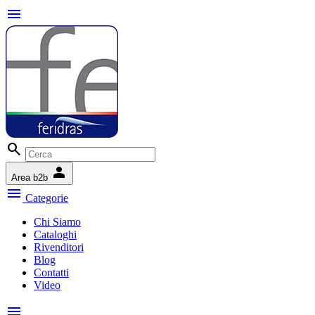
menu
search
person
Area b2b
menu
Categorie
Chi Siamo
Cataloghi
Rivenditori
Blog
Contatti
Video
menu