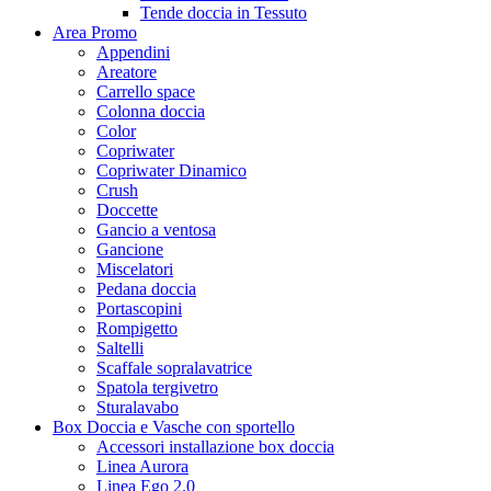
Tende doccia in Tessuto
Area Promo
Appendini
Areatore
Carrello space
Colonna doccia
Color
Copriwater
Copriwater Dinamico
Crush
Doccette
Gancio a ventosa
Gancione
Miscelatori
Pedana doccia
Portascopini
Rompigetto
Saltelli
Scaffale sopralavatrice
Spatola tergivetro
Sturalavabo
Box Doccia e Vasche con sportello
Accessori installazione box doccia
Linea Aurora
Linea Ego 2.0