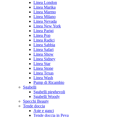
Linea London
Linea Marika
Linea Marmo
Linea Milano
Linea Nevada
Linea New York
Linea Parigi
Linea Pop
Linea Radici
Linea Sabbia
Linea Safari
Linea Show
Linea Sidney
Linea Star
Linea Stone
Linea Texas
Linea Wash
Pump di Ricambio
Sgabelli
Sgabelli pieghevoli
Sgabelli Woody
Specchi Beauty
Tende doccia
Aste e ganci
Tende doccia in Peva