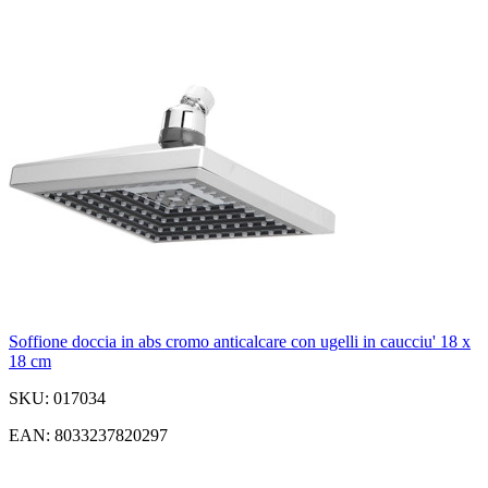
Soffione doccia in abs cromo anticalcare con ugelli in caucciu' 18 x
18 cm
SKU: 017034
EAN: 8033237820297