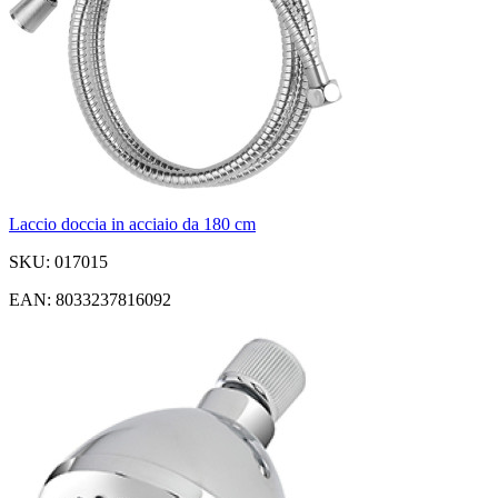
Laccio doccia in acciaio da 180 cm
SKU: 017015
EAN: 8033237816092