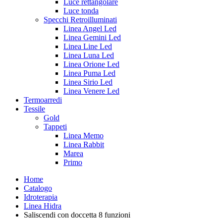
Luce rettangolare
Luce tonda
Specchi Retroilluminati
Linea Angel Led
Linea Gemini Led
Linea Line Led
Linea Luna Led
Linea Orione Led
Linea Puma Led
Linea Sirio Led
Linea Venere Led
Termoarredi
Tessile
Gold
Tappeti
Linea Memo
Linea Rabbit
Marea
Primo
Home
Catalogo
Idroterapia
Linea Hidra
Saliscendi con doccetta 8 funzioni