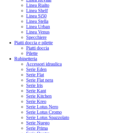
Linea Rialto
Linea Shelf
Linea Si50
Linea Stella
Linea Urban
Linea Venus
Specchiere
Piatti doccia e pilette
Piatti doccia
Pilette
Rubinetteria
Accessori idraulica
Serie Eden
Serie Flat
Serie Flat nera
Serie Iris
Serie Kant
Serie Kitchen
Serie Kreo
Serie Lotus Nero
Serie Lotus Cromo
Serie Lotus Spazzolato
Serie Nuego
Serie Prima