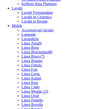
Soffioni linea Platinum
Lavabi
Lavabi Freestanding
Lavabi in Ceramica
Lavabi in Resina
Mobili
Accessori per lavatoi
Lampade
Lavanderia
Linea Amalfi
Linea Borg
Linea Bravissimo80
Linea Bravo75
Linea Burano
Linea Fabula
Linea Fast
Linea Greta
Linea Kannè
Linea Kira
Linea Light
Linea Mondo 2.0
Linea Oxid
Linea Pastello
Linea Ravello
Linea Revital