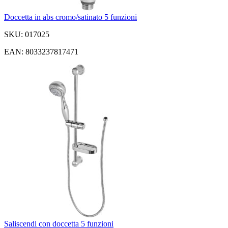
Doccetta in abs cromo/satinato 5 funzioni
SKU: 017025
EAN: 8033237817471
Saliscendi con doccetta 5 funzioni