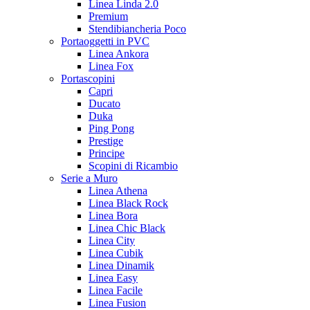
Linea Linda 2.0
Premium
Stendibiancheria Poco
Portaoggetti in PVC
Linea Ankora
Linea Fox
Portascopini
Capri
Ducato
Duka
Ping Pong
Prestige
Principe
Scopini di Ricambio
Serie a Muro
Linea Athena
Linea Black Rock
Linea Bora
Linea Chic Black
Linea City
Linea Cubik
Linea Dinamik
Linea Easy
Linea Facile
Linea Fusion