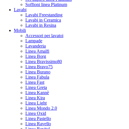
Soffioni linea Platinum
Lavabi
Lavabi Freestanding
Lavabi in Ceramica
Lavabi in Resina
Mobili
Accessori per lavatoi
Lampade
Lavanderia
Linea Amalfi
Linea Borg
Linea Bravissimo80
Linea Bravo75
Linea Burano
Linea Fabula
Linea Fast
Linea Greta
Linea Kannè
Linea Kira
Linea Light
Linea Mondo 2.0
Linea Oxid
Linea Pastello
Linea Ravello
Linea Revital