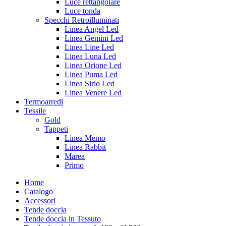
Luce rettangolare
Luce tonda
Specchi Retroilluminati
Linea Angel Led
Linea Gemini Led
Linea Line Led
Linea Luna Led
Linea Orione Led
Linea Puma Led
Linea Sirio Led
Linea Venere Led
Termoarredi
Tessile
Gold
Tappeti
Linea Memo
Linea Rabbit
Marea
Primo
Home
Catalogo
Accessori
Tende doccia
Tende doccia in Tessuto