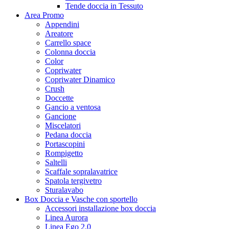
Tende doccia in Tessuto
Area Promo
Appendini
Areatore
Carrello space
Colonna doccia
Color
Copriwater
Copriwater Dinamico
Crush
Doccette
Gancio a ventosa
Gancione
Miscelatori
Pedana doccia
Portascopini
Rompigetto
Saltelli
Scaffale sopralavatrice
Spatola tergivetro
Sturalavabo
Box Doccia e Vasche con sportello
Accessori installazione box doccia
Linea Aurora
Linea Ego 2.0