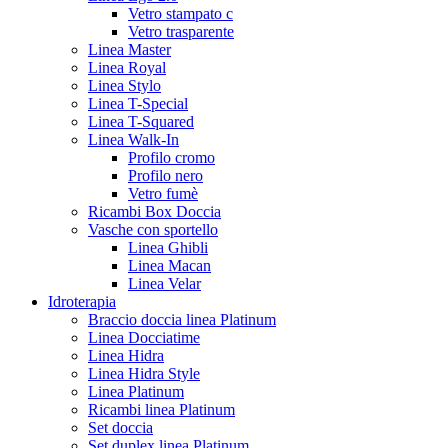
Vetro stampato c
Vetro trasparente
Linea Master
Linea Royal
Linea Stylo
Linea T-Special
Linea T-Squared
Linea Walk-In
Profilo cromo
Profilo nero
Vetro fumè
Ricambi Box Doccia
Vasche con sportello
Linea Ghibli
Linea Macan
Linea Velar
Idroterapia
Braccio doccia linea Platinum
Linea Docciatime
Linea Hidra
Linea Hidra Style
Linea Platinum
Ricambi linea Platinum
Set doccia
Set duplex linea Platinum