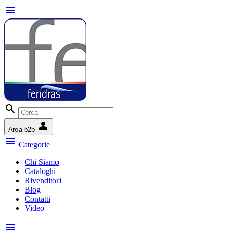
menu
search
person
Area b2b
menu
Categorie
Chi Siamo
Cataloghi
Rivenditori
Blog
Contatti
Video
menu