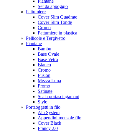
Piantane
Set da appoggio
Pattumiere
Cover Slim Quadrate
Cover Slim Tonde
Cromo
Pattumiere in plastica
Pellicole e Tergivetro
Piantane
Bambu
Base Ovale
Base Vetro
Bianco
Cromo
Fusion
Mezza Luna
Promo
Satinate
Scala portasciugamani
Style
Portaoggetti in filo
Alu System
Appendini mensole filo
Cover Black
Francy 2.0