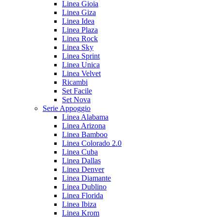
Linea Gioia
Linea Giza
Linea Idea
Linea Plaza
Linea Rock
Linea Sky
Linea Sprint
Linea Unica
Linea Velvet
Ricambi
Set Facile
Set Nova
Serie Appoggio
Linea Alabama
Linea Arizona
Linea Bamboo
Linea Colorado 2.0
Linea Cuba
Linea Dallas
Linea Denver
Linea Diamante
Linea Dublino
Linea Florida
Linea Ibiza
Linea Krom