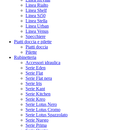
Linea Rialto
Linea Shelf
Linea Si50
Linea Stella
Linea Urban
Linea Venus
Specchiere
Piatti doccia e pilette
Piatti doccia
Pilette
Rubinetteria
Accessori idraulica
Serie Eden
Serie Flat
Serie Flat nera
Serie Iris
Serie Kant
Serie Kitchen
Serie Kreo
Serie Lotus Nero
Serie Lotus Cromo
Serie Lotus Spazzolato
Serie Nuego
Serie Prima