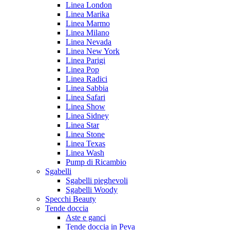
Linea London
Linea Marika
Linea Marmo
Linea Milano
Linea Nevada
Linea New York
Linea Parigi
Linea Pop
Linea Radici
Linea Sabbia
Linea Safari
Linea Show
Linea Sidney
Linea Star
Linea Stone
Linea Texas
Linea Wash
Pump di Ricambio
Sgabelli
Sgabelli pieghevoli
Sgabelli Woody
Specchi Beauty
Tende doccia
Aste e ganci
Tende doccia in Peva