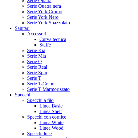
Serie Quatra
Serie Quatra nera
Serie York Cromo
Serie York Nero
Serie York Spazzolato
Sanitari
Accessori
Curva tecnica
Staffe
Serie Kia
Serie Mia
Serie Q
Serie Real
Serie Spin
Serie T
Serie T-Color
Serie T-Marmorizzato
Specchi
Specchi a filo
Linea Basic
Linea Shelf
Specchi con cornice
Linea White
Linea Wood
Specchi luce