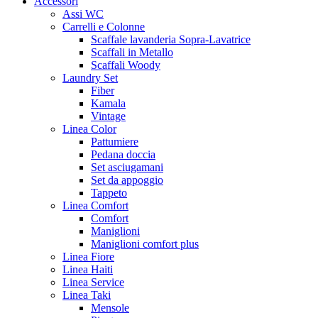
Accessori
Assi WC
Carrelli e Colonne
Scaffale lavanderia Sopra-Lavatrice
Scaffali in Metallo
Scaffali Woody
Laundry Set
Fiber
Kamala
Vintage
Linea Color
Pattumiere
Pedana doccia
Set asciugamani
Set da appoggio
Tappeto
Linea Comfort
Comfort
Maniglioni
Maniglioni comfort plus
Linea Fiore
Linea Haiti
Linea Service
Linea Taki
Mensole