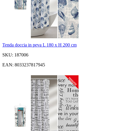
Tenda doccia in peva L 180 x H 200 cm
SKU: 187006
EAN: 8033237817945