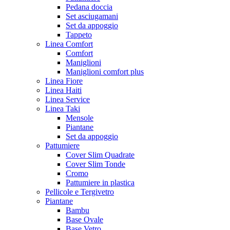
Pedana doccia
Set asciugamani
Set da appoggio
Tappeto
Linea Comfort
Comfort
Maniglioni
Maniglioni comfort plus
Linea Fiore
Linea Haiti
Linea Service
Linea Taki
Mensole
Piantane
Set da appoggio
Pattumiere
Cover Slim Quadrate
Cover Slim Tonde
Cromo
Pattumiere in plastica
Pellicole e Tergivetro
Piantane
Bambu
Base Ovale
Base Vetro