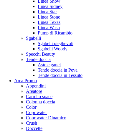
Linea Show
Linea Sidney
Linea Star
Linea Stone
Linea Texas
Linea Wash
Pump di Ricambio
Sgabelli
Sgabelli pieghevoli
Sgabelli Woody
Specchi Beauty
Tende doccia
Aste e ganci
Tende doccia in Peva
Tende doccia in Tessuto
Area Promo
Appendini
Areatore
Carrello space
Colonna doccia
Color
Copriwater
Copriwater Dinamico
Crush
Doccette