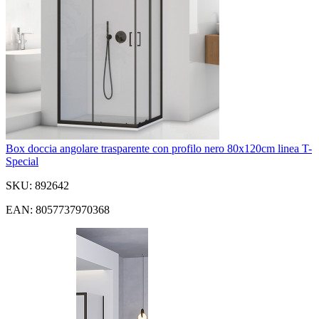
Box doccia angolare trasparente con profilo nero 80x120cm linea T-
Special
SKU: 892642
EAN: 8057737970368