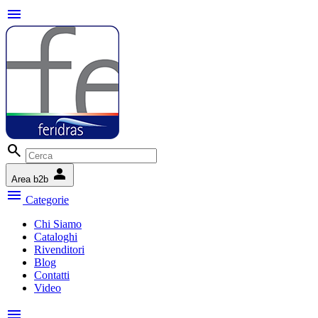
menu
search
person
Area b2b
menu
Categorie
Chi Siamo
Cataloghi
Rivenditori
Blog
Contatti
Video
menu