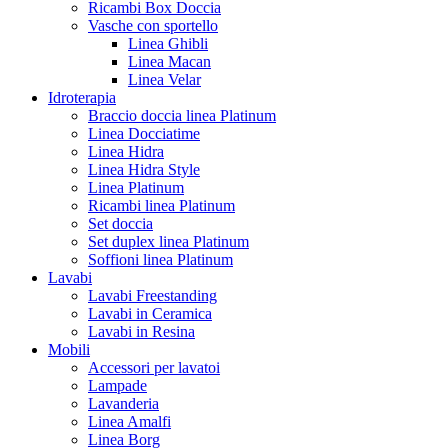
Ricambi Box Doccia
Vasche con sportello
Linea Ghibli
Linea Macan
Linea Velar
Idroterapia
Braccio doccia linea Platinum
Linea Docciatime
Linea Hidra
Linea Hidra Style
Linea Platinum
Ricambi linea Platinum
Set doccia
Set duplex linea Platinum
Soffioni linea Platinum
Lavabi
Lavabi Freestanding
Lavabi in Ceramica
Lavabi in Resina
Mobili
Accessori per lavatoi
Lampade
Lavanderia
Linea Amalfi
Linea Borg