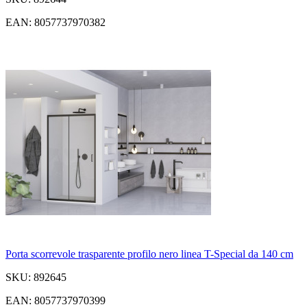
EAN: 8057737970382
Porta scorrevole trasparente profilo nero linea T-Special da 140 cm
SKU: 892645
EAN: 8057737970399