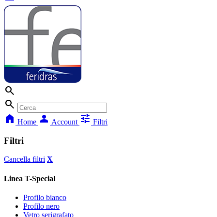
search
search
home
person
tune
Home
Account
Filtri
Filtri
Cancella filtri
X
Linea T-Special
Profilo bianco
Profilo nero
Vetro serigrafato