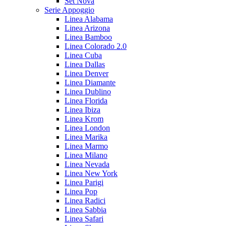
Set Nova
Serie Appoggio
Linea Alabama
Linea Arizona
Linea Bamboo
Linea Colorado 2.0
Linea Cuba
Linea Dallas
Linea Denver
Linea Diamante
Linea Dublino
Linea Florida
Linea Ibiza
Linea Krom
Linea London
Linea Marika
Linea Marmo
Linea Milano
Linea Nevada
Linea New York
Linea Parigi
Linea Pop
Linea Radici
Linea Sabbia
Linea Safari