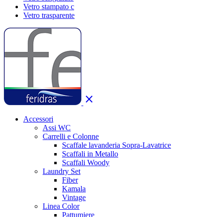
Vetro stampato c
Vetro trasparente
close
Accessori
Assi WC
Carrelli e Colonne
Scaffale lavanderia Sopra-Lavatrice
Scaffali in Metallo
Scaffali Woody
Laundry Set
Fiber
Kamala
Vintage
Linea Color
Pattumiere