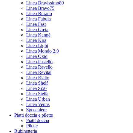
Linea Bravissimo80
Linea Bravo75
Linea Burano
Linea Fabula
Linea Fast
Linea Greta
Linea Kannè
Linea Kira
Linea Light
Linea Mondo 2.0
Linea Oxid
Linea Pastello
Linea Ravello
Linea Revital
Linea Rialto
Linea Shelf
Linea Si50
Linea Stella
Linea Urban
Linea Venus
Specchiere
Piatti doccia e pilette
Piatti doccia
Pilette
Rubinetteria