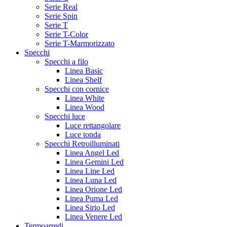
Serie Real
Serie Spin
Serie T
Serie T-Color
Serie T-Marmorizzato
Specchi
Specchi a filo
Linea Basic
Linea Shelf
Specchi con cornice
Linea White
Linea Wood
Specchi luce
Luce rettangolare
Luce tonda
Specchi Retroilluminati
Linea Angel Led
Linea Gemini Led
Linea Line Led
Linea Luna Led
Linea Orione Led
Linea Puma Led
Linea Sirio Led
Linea Venere Led
Termoarredi