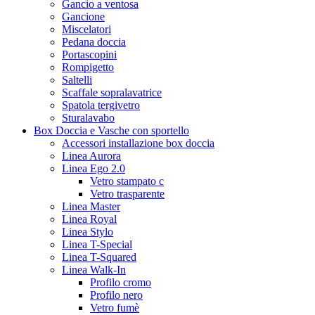
Gancio a ventosa
Gancione
Miscelatori
Pedana doccia
Portascopini
Rompigetto
Saltelli
Scaffale sopralavatrice
Spatola tergivetro
Sturalavabo
Box Doccia e Vasche con sportello
Accessori installazione box doccia
Linea Aurora
Linea Ego 2.0
Vetro stampato c
Vetro trasparente
Linea Master
Linea Royal
Linea Stylo
Linea T-Special
Linea T-Squared
Linea Walk-In
Profilo cromo
Profilo nero
Vetro fumè