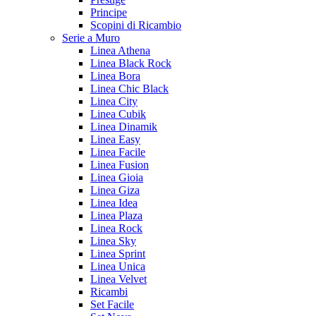
Principe
Scopini di Ricambio
Serie a Muro
Linea Athena
Linea Black Rock
Linea Bora
Linea Chic Black
Linea City
Linea Cubik
Linea Dinamik
Linea Easy
Linea Facile
Linea Fusion
Linea Gioia
Linea Giza
Linea Idea
Linea Plaza
Linea Rock
Linea Sky
Linea Sprint
Linea Unica
Linea Velvet
Ricambi
Set Facile