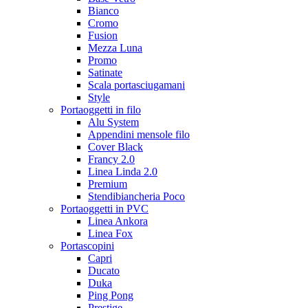
Bianco
Cromo
Fusion
Mezza Luna
Promo
Satinate
Scala portasciugamani
Style
Portaoggetti in filo
Alu System
Appendini mensole filo
Cover Black
Francy 2.0
Linea Linda 2.0
Premium
Stendibiancheria Poco
Portaoggetti in PVC
Linea Ankora
Linea Fox
Portascopini
Capri
Ducato
Duka
Ping Pong
Prestige