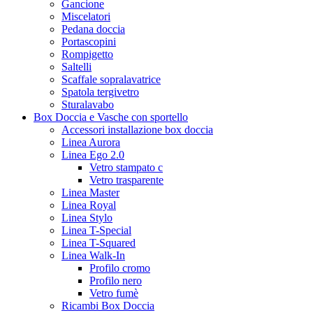
Gancione
Miscelatori
Pedana doccia
Portascopini
Rompigetto
Saltelli
Scaffale sopralavatrice
Spatola tergivetro
Sturalavabo
Box Doccia e Vasche con sportello
Accessori installazione box doccia
Linea Aurora
Linea Ego 2.0
Vetro stampato c
Vetro trasparente
Linea Master
Linea Royal
Linea Stylo
Linea T-Special
Linea T-Squared
Linea Walk-In
Profilo cromo
Profilo nero
Vetro fumè
Ricambi Box Doccia