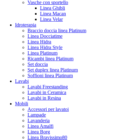
Vasche con sportello
Linea Ghibli
Linea Macan
Linea Velar
Idroterapia
Braccio doccia linea Platinum
Linea Docciatime
Linea Hidra
Linea Hidra Style
Linea Platinum
Ricambi linea Platinum
Set doccia
Set duplex linea Platinum
Soffioni linea Platinum
Lavabi
Lavabi Freestanding
Lavabi in Ceramica
Lavabi in Resina
Mobili
Accessori per lavatoi
Lampade
Lavanderia
Linea Amalfi
Linea Borg
Linea Bravissimo80