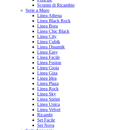
Scopini di Ricambio
Serie a Muro
Linea Athena
Linea Black Rock
Linea Bora
Linea Chic Black
Linea City
Linea Cubik
Linea Dinamik
Linea Easy
Linea Facile
Linea Fusion
Linea Gioia
Linea Giza
Linea Idea
Linea Plaza
Linea Rock
Linea Sky
Linea Sprint
Linea Unica
Linea Velvet
Ricambi
Set Facile
Set Nova