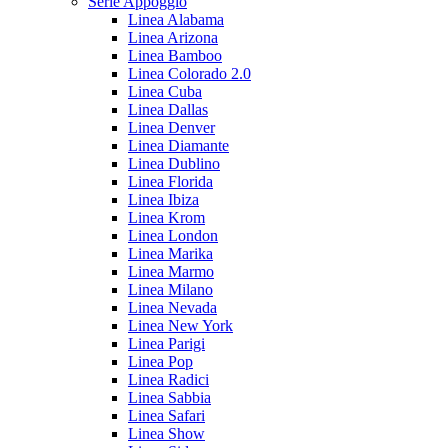
Serie Appoggio
Linea Alabama
Linea Arizona
Linea Bamboo
Linea Colorado 2.0
Linea Cuba
Linea Dallas
Linea Denver
Linea Diamante
Linea Dublino
Linea Florida
Linea Ibiza
Linea Krom
Linea London
Linea Marika
Linea Marmo
Linea Milano
Linea Nevada
Linea New York
Linea Parigi
Linea Pop
Linea Radici
Linea Sabbia
Linea Safari
Linea Show