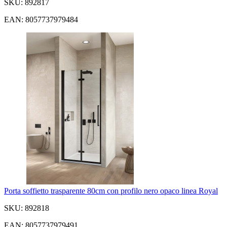
SKU: 892817
EAN: 8057737979484
Porta soffietto trasparente 80cm con profilo nero opaco linea Royal
SKU: 892818
EAN: 8057737979491