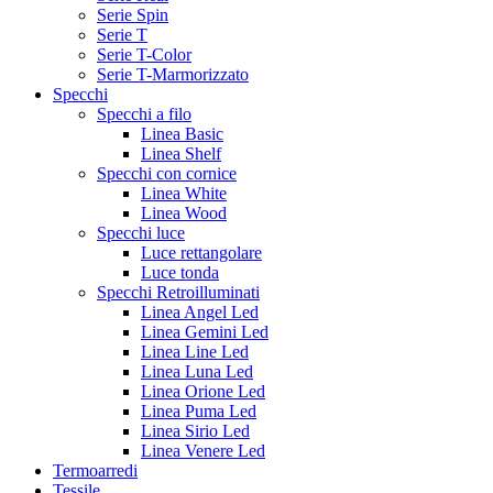
Serie Spin
Serie T
Serie T-Color
Serie T-Marmorizzato
Specchi
Specchi a filo
Linea Basic
Linea Shelf
Specchi con cornice
Linea White
Linea Wood
Specchi luce
Luce rettangolare
Luce tonda
Specchi Retroilluminati
Linea Angel Led
Linea Gemini Led
Linea Line Led
Linea Luna Led
Linea Orione Led
Linea Puma Led
Linea Sirio Led
Linea Venere Led
Termoarredi
Tessile