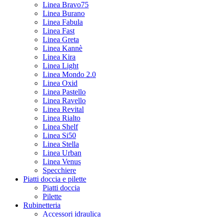
Linea Bravo75
Linea Burano
Linea Fabula
Linea Fast
Linea Greta
Linea Kannè
Linea Kira
Linea Light
Linea Mondo 2.0
Linea Oxid
Linea Pastello
Linea Ravello
Linea Revital
Linea Rialto
Linea Shelf
Linea Si50
Linea Stella
Linea Urban
Linea Venus
Specchiere
Piatti doccia e pilette
Piatti doccia
Pilette
Rubinetteria
Accessori idraulica