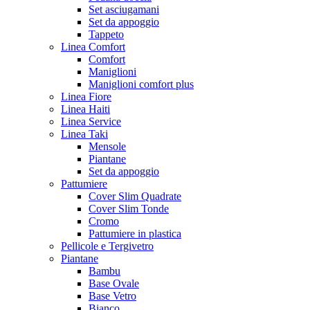
Set asciugamani
Set da appoggio
Tappeto
Linea Comfort
Comfort
Maniglioni
Maniglioni comfort plus
Linea Fiore
Linea Haiti
Linea Service
Linea Taki
Mensole
Piantane
Set da appoggio
Pattumiere
Cover Slim Quadrate
Cover Slim Tonde
Cromo
Pattumiere in plastica
Pellicole e Tergivetro
Piantane
Bambu
Base Ovale
Base Vetro
Bianco