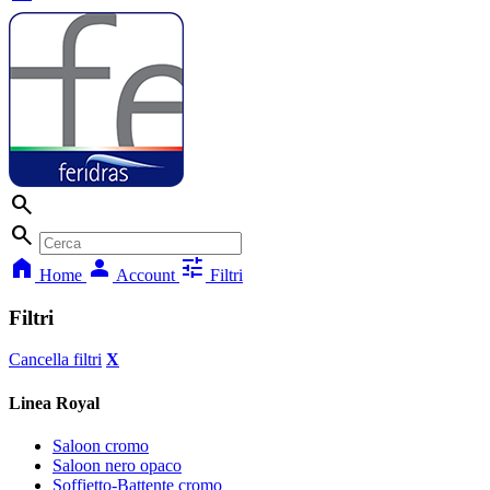
search
search
home
person
tune
Home
Account
Filtri
Filtri
Cancella filtri
X
Linea Royal
Saloon cromo
Saloon nero opaco
Soffietto-Battente cromo