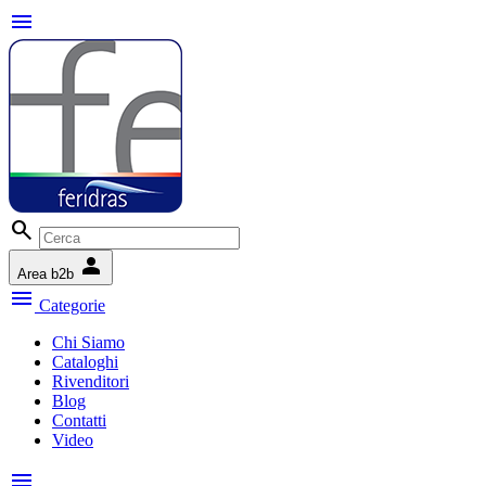
menu
search
person
Area b2b
menu
Categorie
Chi Siamo
Cataloghi
Rivenditori
Blog
Contatti
Video
menu