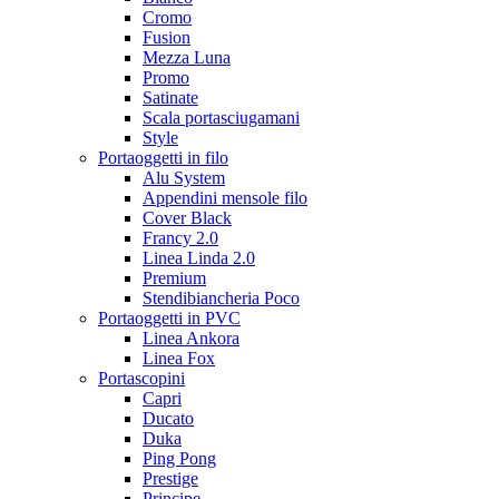
Cromo
Fusion
Mezza Luna
Promo
Satinate
Scala portasciugamani
Style
Portaoggetti in filo
Alu System
Appendini mensole filo
Cover Black
Francy 2.0
Linea Linda 2.0
Premium
Stendibiancheria Poco
Portaoggetti in PVC
Linea Ankora
Linea Fox
Portascopini
Capri
Ducato
Duka
Ping Pong
Prestige
Principe