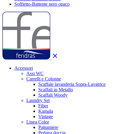
Soffietto-Battente nero opaco
close
Accessori
Assi WC
Carrelli e Colonne
Scaffale lavanderia Sopra-Lavatrice
Scaffali in Metallo
Scaffali Woody
Laundry Set
Fiber
Kamala
Vintage
Linea Color
Pattumiere
Pedana doccia