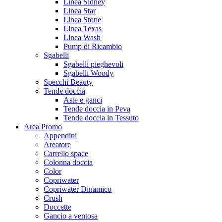
Linea Sidney
Linea Star
Linea Stone
Linea Texas
Linea Wash
Pump di Ricambio
Sgabelli
Sgabelli pieghevoli
Sgabelli Woody
Specchi Beauty
Tende doccia
Aste e ganci
Tende doccia in Peva
Tende doccia in Tessuto
Area Promo
Appendini
Areatore
Carrello space
Colonna doccia
Color
Copriwater
Copriwater Dinamico
Crush
Doccette
Gancio a ventosa