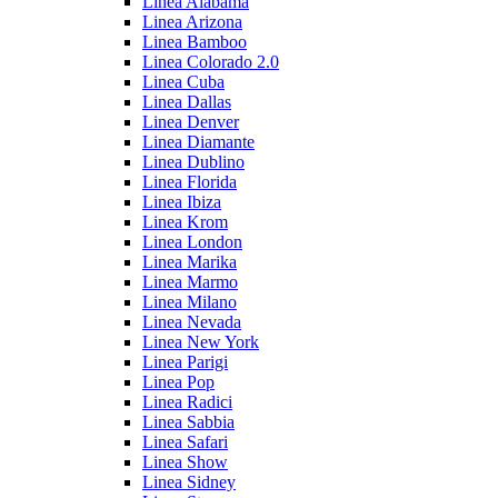
Linea Alabama
Linea Arizona
Linea Bamboo
Linea Colorado 2.0
Linea Cuba
Linea Dallas
Linea Denver
Linea Diamante
Linea Dublino
Linea Florida
Linea Ibiza
Linea Krom
Linea London
Linea Marika
Linea Marmo
Linea Milano
Linea Nevada
Linea New York
Linea Parigi
Linea Pop
Linea Radici
Linea Sabbia
Linea Safari
Linea Show
Linea Sidney