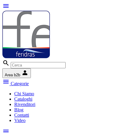
menu
search
person
Area b2b
menu
Categorie
Chi Siamo
Cataloghi
Rivenditori
Blog
Contatti
Video
menu