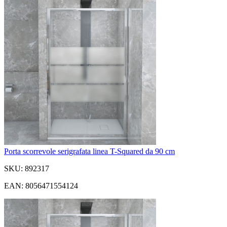
Porta scorrevole serigrafata linea T-Squared da 90 cm
SKU: 892317
EAN: 8056471554124