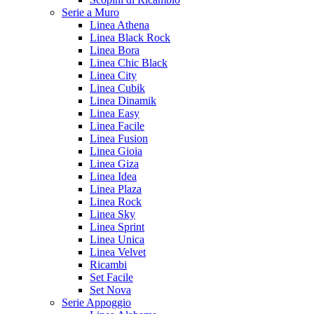
Serie a Muro
Linea Athena
Linea Black Rock
Linea Bora
Linea Chic Black
Linea City
Linea Cubik
Linea Dinamik
Linea Easy
Linea Facile
Linea Fusion
Linea Gioia
Linea Giza
Linea Idea
Linea Plaza
Linea Rock
Linea Sky
Linea Sprint
Linea Unica
Linea Velvet
Ricambi
Set Facile
Set Nova
Serie Appoggio