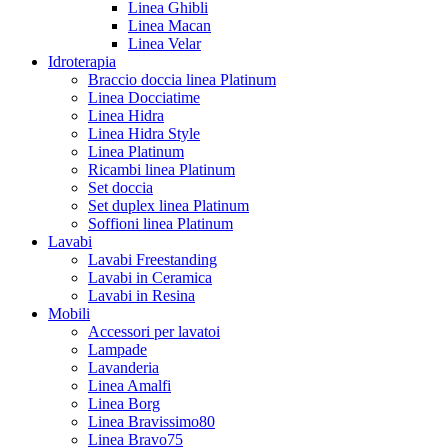
Linea Ghibli
Linea Macan
Linea Velar
Idroterapia
Braccio doccia linea Platinum
Linea Docciatime
Linea Hidra
Linea Hidra Style
Linea Platinum
Ricambi linea Platinum
Set doccia
Set duplex linea Platinum
Soffioni linea Platinum
Lavabi
Lavabi Freestanding
Lavabi in Ceramica
Lavabi in Resina
Mobili
Accessori per lavatoi
Lampade
Lavanderia
Linea Amalfi
Linea Borg
Linea Bravissimo80
Linea Bravo75