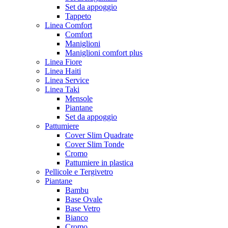
Set da appoggio
Tappeto
Linea Comfort
Comfort
Maniglioni
Maniglioni comfort plus
Linea Fiore
Linea Haiti
Linea Service
Linea Taki
Mensole
Piantane
Set da appoggio
Pattumiere
Cover Slim Quadrate
Cover Slim Tonde
Cromo
Pattumiere in plastica
Pellicole e Tergivetro
Piantane
Bambu
Base Ovale
Base Vetro
Bianco
Cromo