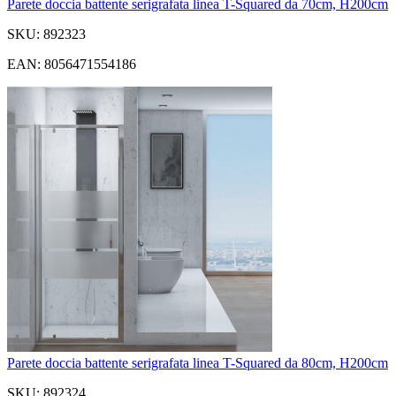
Parete doccia battente serigrafata linea T-Squared da 70cm, H200cm
SKU: 892323
EAN: 8056471554186
Parete doccia battente serigrafata linea T-Squared da 80cm, H200cm
SKU: 892324