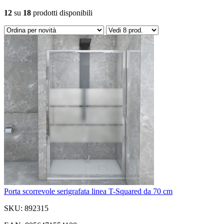
12
su
18
prodotti disponibili
Porta scorrevole serigrafata linea T-Squared da 70 cm
SKU: 892315