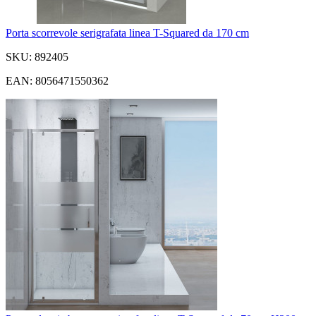
Porta scorrevole serigrafata linea T-Squared da 170 cm
SKU: 892405
EAN: 8056471550362