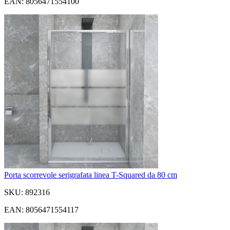
EAN: 8056471554100
Porta scorrevole serigrafata linea T-Squared da 80 cm
SKU: 892316
EAN: 8056471554117