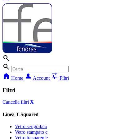
search
search
home
person
tune
Home
Account
Filtri
Filtri
Cancella filtri
X
Linea T-Squared
Vetro serigrafato
Vetro stampato c
Vetro trasparente