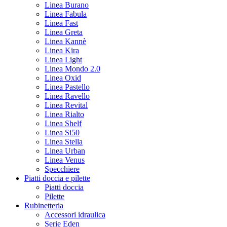
Linea Burano
Linea Fabula
Linea Fast
Linea Greta
Linea Kannè
Linea Kira
Linea Light
Linea Mondo 2.0
Linea Oxid
Linea Pastello
Linea Ravello
Linea Revital
Linea Rialto
Linea Shelf
Linea Si50
Linea Stella
Linea Urban
Linea Venus
Specchiere
Piatti doccia e pilette
Piatti doccia
Pilette
Rubinetteria
Accessori idraulica
Serie Eden