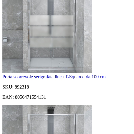
Porta scorrevole serigrafata linea T-Squared da 100 cm
SKU: 892318
EAN: 8056471554131