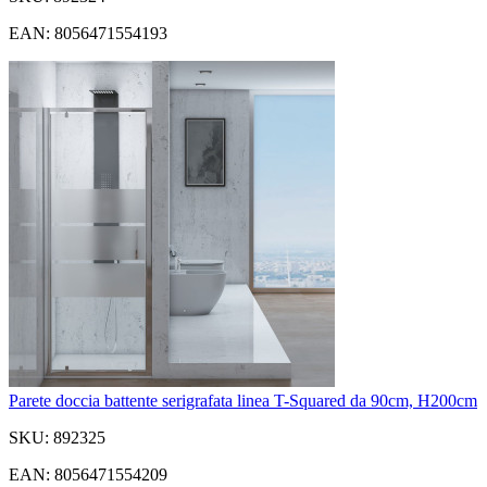
EAN: 8056471554193
Parete doccia battente serigrafata linea T-Squared da 90cm, H200cm
SKU: 892325
EAN: 8056471554209