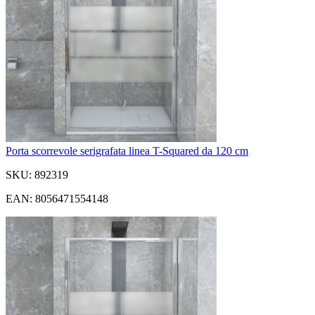
Porta scorrevole serigrafata linea T-Squared da 120 cm
SKU: 892319
EAN: 8056471554148