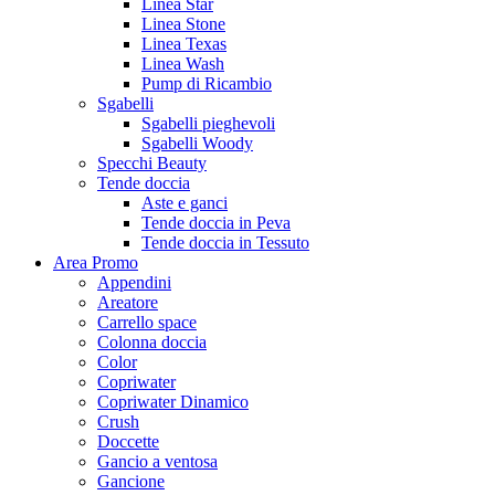
Linea Star
Linea Stone
Linea Texas
Linea Wash
Pump di Ricambio
Sgabelli
Sgabelli pieghevoli
Sgabelli Woody
Specchi Beauty
Tende doccia
Aste e ganci
Tende doccia in Peva
Tende doccia in Tessuto
Area Promo
Appendini
Areatore
Carrello space
Colonna doccia
Color
Copriwater
Copriwater Dinamico
Crush
Doccette
Gancio a ventosa
Gancione