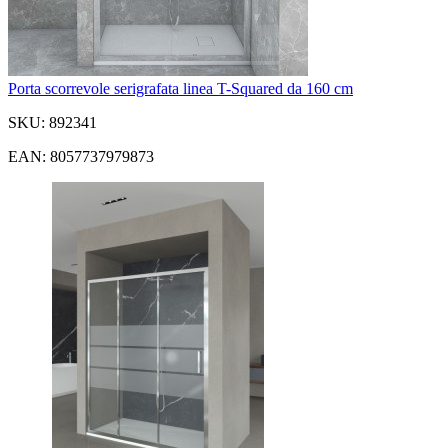
Porta scorrevole serigrafata linea T-Squared da 160 cm
SKU: 892341
EAN: 8057737979873