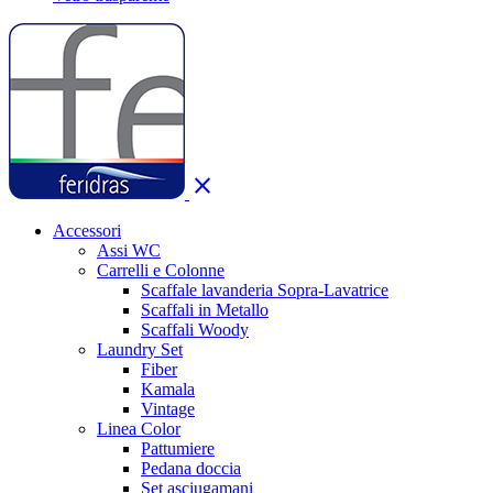
close
Accessori
Assi WC
Carrelli e Colonne
Scaffale lavanderia Sopra-Lavatrice
Scaffali in Metallo
Scaffali Woody
Laundry Set
Fiber
Kamala
Vintage
Linea Color
Pattumiere
Pedana doccia
Set asciugamani