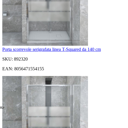
Porta scorrevole serigrafata linea T-Squared da 140 cm
SKU: 892320
EAN: 8056471554155