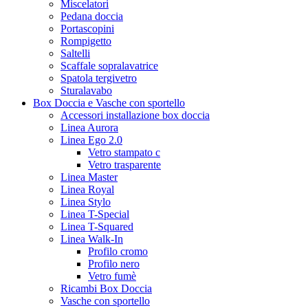
Miscelatori
Pedana doccia
Portascopini
Rompigetto
Saltelli
Scaffale sopralavatrice
Spatola tergivetro
Sturalavabo
Box Doccia e Vasche con sportello
Accessori installazione box doccia
Linea Aurora
Linea Ego 2.0
Vetro stampato c
Vetro trasparente
Linea Master
Linea Royal
Linea Stylo
Linea T-Special
Linea T-Squared
Linea Walk-In
Profilo cromo
Profilo nero
Vetro fumè
Ricambi Box Doccia
Vasche con sportello