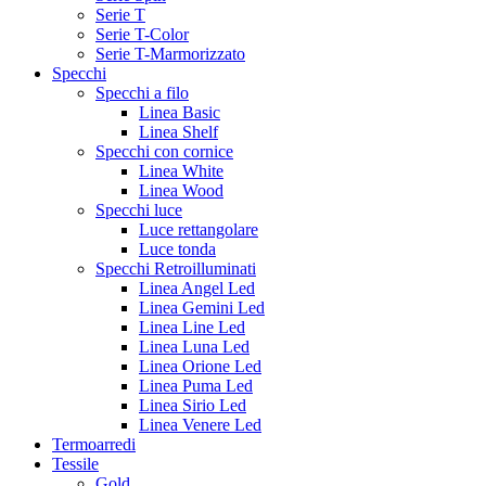
Serie T
Serie T-Color
Serie T-Marmorizzato
Specchi
Specchi a filo
Linea Basic
Linea Shelf
Specchi con cornice
Linea White
Linea Wood
Specchi luce
Luce rettangolare
Luce tonda
Specchi Retroilluminati
Linea Angel Led
Linea Gemini Led
Linea Line Led
Linea Luna Led
Linea Orione Led
Linea Puma Led
Linea Sirio Led
Linea Venere Led
Termoarredi
Tessile
Gold