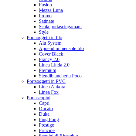
Fusion
Mezza Luna
Promo
Satinate
Scala portasciugamani
Style
Portaoggetti in filo
Alu System
Appendini mensole filo
Cover Black
Francy 2.0
Linea Linda 2.0
Premium
Stendibiancheria Poco
Portaoggetti in PVC
Linea Ankora
Linea Fox
Portascopini
Capri
Ducato
Duka
Ping Pong
Prestige
Principe
Scopini di Ricambio