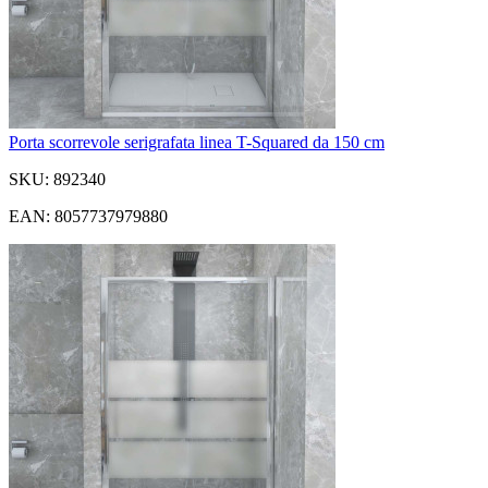
Porta scorrevole serigrafata linea T-Squared da 150 cm
SKU: 892340
EAN: 8057737979880