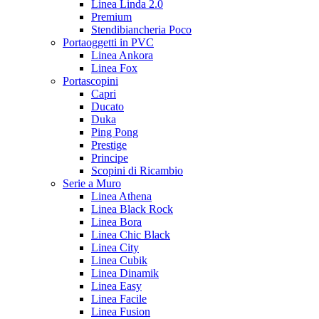
Linea Linda 2.0
Premium
Stendibiancheria Poco
Portaoggetti in PVC
Linea Ankora
Linea Fox
Portascopini
Capri
Ducato
Duka
Ping Pong
Prestige
Principe
Scopini di Ricambio
Serie a Muro
Linea Athena
Linea Black Rock
Linea Bora
Linea Chic Black
Linea City
Linea Cubik
Linea Dinamik
Linea Easy
Linea Facile
Linea Fusion