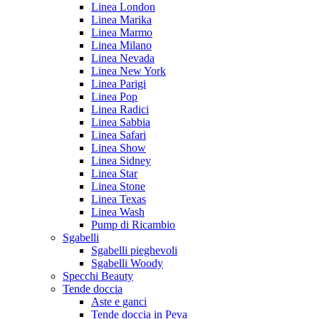
Linea London
Linea Marika
Linea Marmo
Linea Milano
Linea Nevada
Linea New York
Linea Parigi
Linea Pop
Linea Radici
Linea Sabbia
Linea Safari
Linea Show
Linea Sidney
Linea Star
Linea Stone
Linea Texas
Linea Wash
Pump di Ricambio
Sgabelli
Sgabelli pieghevoli
Sgabelli Woody
Specchi Beauty
Tende doccia
Aste e ganci
Tende doccia in Peva