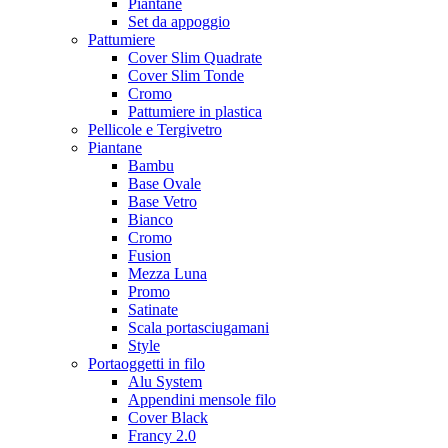
Piantane
Set da appoggio
Pattumiere
Cover Slim Quadrate
Cover Slim Tonde
Cromo
Pattumiere in plastica
Pellicole e Tergivetro
Piantane
Bambu
Base Ovale
Base Vetro
Bianco
Cromo
Fusion
Mezza Luna
Promo
Satinate
Scala portasciugamani
Style
Portaoggetti in filo
Alu System
Appendini mensole filo
Cover Black
Francy 2.0