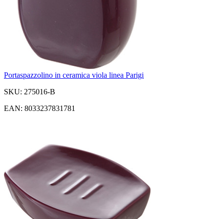
Portaspazzolino in ceramica viola linea Parigi
SKU: 275016-B
EAN: 8033237831781