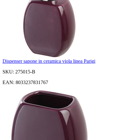
Dispenser sapone in ceramica viola linea Parigi
SKU: 275015-B
EAN: 8033237831767