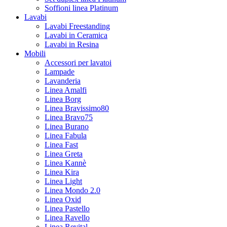
Soffioni linea Platinum
Lavabi
Lavabi Freestanding
Lavabi in Ceramica
Lavabi in Resina
Mobili
Accessori per lavatoi
Lampade
Lavanderia
Linea Amalfi
Linea Borg
Linea Bravissimo80
Linea Bravo75
Linea Burano
Linea Fabula
Linea Fast
Linea Greta
Linea Kannè
Linea Kira
Linea Light
Linea Mondo 2.0
Linea Oxid
Linea Pastello
Linea Ravello
Linea Revital