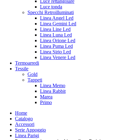
Luce rettangolare
Luce tonda
Specchi Retroilluminati
Linea Angel Led
Linea Gemini Led
Linea Line Led
Linea Luna Led
Linea Orione Led
Linea Puma Led
Linea Sirio Led
Linea Venere Led
Termoarredi
Tessile
Gold
Tappeti
Linea Memo
Linea Rabbit
Marea
Primo
Home
Catalogo
Accessori
Serie Appoggio
Linea Parigi