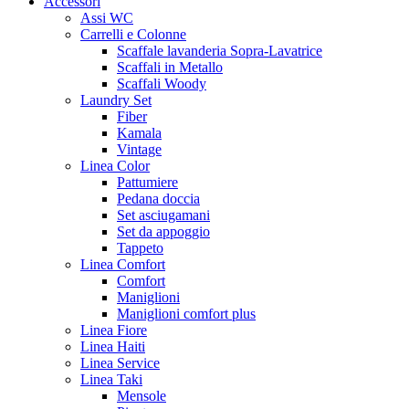
Accessori
Assi WC
Carrelli e Colonne
Scaffale lavanderia Sopra-Lavatrice
Scaffali in Metallo
Scaffali Woody
Laundry Set
Fiber
Kamala
Vintage
Linea Color
Pattumiere
Pedana doccia
Set asciugamani
Set da appoggio
Tappeto
Linea Comfort
Comfort
Maniglioni
Maniglioni comfort plus
Linea Fiore
Linea Haiti
Linea Service
Linea Taki
Mensole