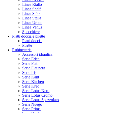
Linea Rialto
Linea Shelf
Linea Si50
Linea Stella
Linea Urban
Linea Venus
Specchiere
Piatti doccia e pilette
Piatti doccia
Pilette
Rubinetteria
Accessori idraulica
Serie Eden
Serie Flat
Serie Flat nera
Serie Iris
Serie Kant
Serie Kitchen
Serie Kreo
Serie Lotus Nero
Serie Lotus Cromo
Serie Lotus Spazzolato
Serie Nuego
Serie Prima