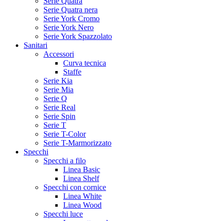
Serie Quatra
Serie Quatra nera
Serie York Cromo
Serie York Nero
Serie York Spazzolato
Sanitari
Accessori
Curva tecnica
Staffe
Serie Kia
Serie Mia
Serie Q
Serie Real
Serie Spin
Serie T
Serie T-Color
Serie T-Marmorizzato
Specchi
Specchi a filo
Linea Basic
Linea Shelf
Specchi con cornice
Linea White
Linea Wood
Specchi luce