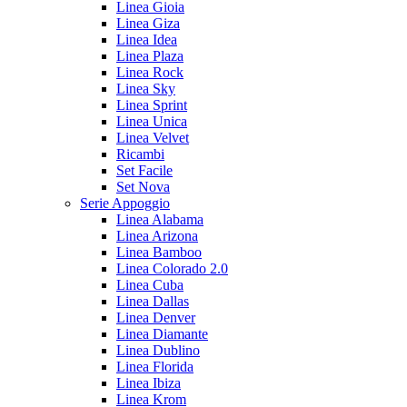
Linea Gioia
Linea Giza
Linea Idea
Linea Plaza
Linea Rock
Linea Sky
Linea Sprint
Linea Unica
Linea Velvet
Ricambi
Set Facile
Set Nova
Serie Appoggio
Linea Alabama
Linea Arizona
Linea Bamboo
Linea Colorado 2.0
Linea Cuba
Linea Dallas
Linea Denver
Linea Diamante
Linea Dublino
Linea Florida
Linea Ibiza
Linea Krom