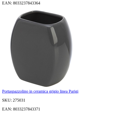
EAN: 8033237843364
Portaspazzolino in ceramica grigio linea Parigi
SKU: 275031
EAN: 8033237843371