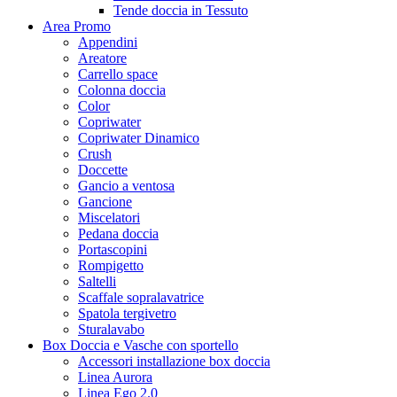
Tende doccia in Tessuto
Area Promo
Appendini
Areatore
Carrello space
Colonna doccia
Color
Copriwater
Copriwater Dinamico
Crush
Doccette
Gancio a ventosa
Gancione
Miscelatori
Pedana doccia
Portascopini
Rompigetto
Saltelli
Scaffale sopralavatrice
Spatola tergivetro
Sturalavabo
Box Doccia e Vasche con sportello
Accessori installazione box doccia
Linea Aurora
Linea Ego 2.0