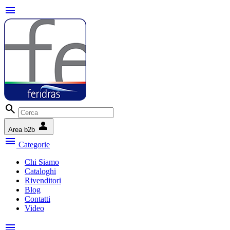
menu
search
person
Area b2b
menu
Categorie
Chi Siamo
Cataloghi
Rivenditori
Blog
Contatti
Video
menu