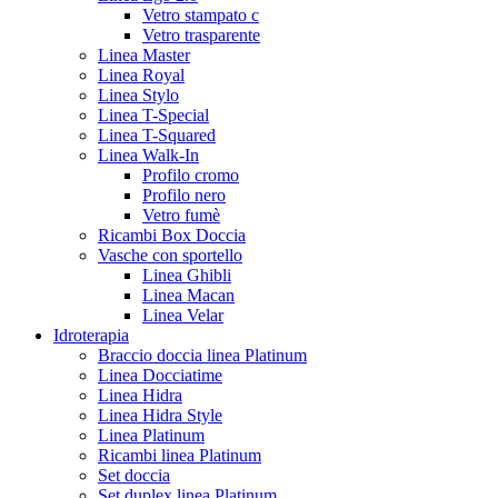
Vetro stampato c
Vetro trasparente
Linea Master
Linea Royal
Linea Stylo
Linea T-Special
Linea T-Squared
Linea Walk-In
Profilo cromo
Profilo nero
Vetro fumè
Ricambi Box Doccia
Vasche con sportello
Linea Ghibli
Linea Macan
Linea Velar
Idroterapia
Braccio doccia linea Platinum
Linea Docciatime
Linea Hidra
Linea Hidra Style
Linea Platinum
Ricambi linea Platinum
Set doccia
Set duplex linea Platinum