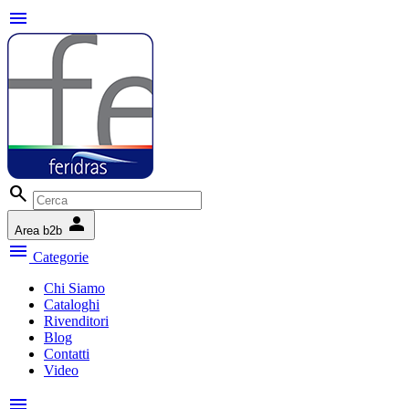
menu
search
person
Area b2b
menu
Categorie
Chi Siamo
Cataloghi
Rivenditori
Blog
Contatti
Video
menu