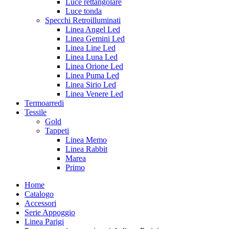
Luce rettangolare
Luce tonda
Specchi Retroilluminati
Linea Angel Led
Linea Gemini Led
Linea Line Led
Linea Luna Led
Linea Orione Led
Linea Puma Led
Linea Sirio Led
Linea Venere Led
Termoarredi
Tessile
Gold
Tappeti
Linea Memo
Linea Rabbit
Marea
Primo
Home
Catalogo
Accessori
Serie Appoggio
Linea Parigi