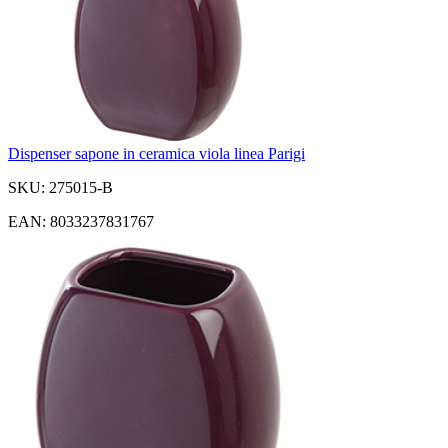
Dispenser sapone in ceramica viola linea Parigi
SKU: 275015-B
EAN: 8033237831767