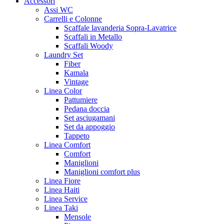
Accessori
Assi WC
Carrelli e Colonne
Scaffale lavanderia Sopra-Lavatrice
Scaffali in Metallo
Scaffali Woody
Laundry Set
Fiber
Kamala
Vintage
Linea Color
Pattumiere
Pedana doccia
Set asciugamani
Set da appoggio
Tappeto
Linea Comfort
Comfort
Maniglioni
Maniglioni comfort plus
Linea Fiore
Linea Haiti
Linea Service
Linea Taki
Mensole