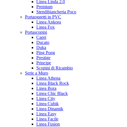
Linea Linda 2.0
Premium
Stendibiancheria Poco
Portaoggetti in PVC
Linea Ankora
Linea Fox
Portascopini
Capri
Ducato
Duka
Ping Pong
Prestige
Principe
Scopini di Ricambio
Serie a Muro
Linea Athena
Linea Black Rock
Linea Bora
Linea Chic Black
Linea City
Linea Cubik
Linea Dinamik
Linea Easy
Linea Facile
Linea Fusion