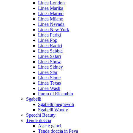
Linea London
Linea Marika
Linea Marmo
Linea Milano
Linea Nevada
Linea New York
Linea Parigi
Linea Pop
Linea Radici
Linea Sabbia
Linea Safari
Linea Show
Linea Sidney
Linea Star
Linea Stone
Linea Texas
Linea Wash
Pump di Ricambio
Sgabelli
Sgabelli pieghevoli
Sgabelli Woody
Specchi Beauty
Tende doccia
Aste e ganci
Tende doccia in Peva