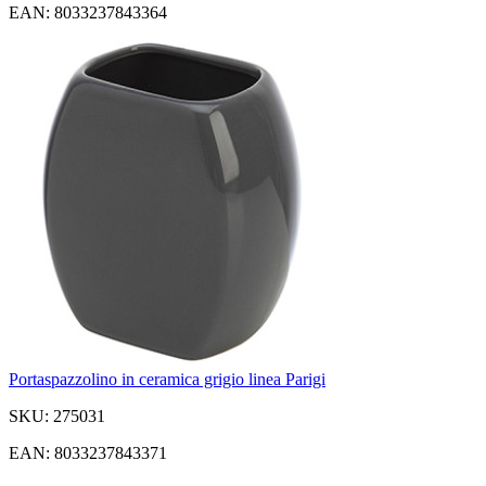
EAN: 8033237843364
Portaspazzolino in ceramica grigio linea Parigi
SKU: 275031
EAN: 8033237843371