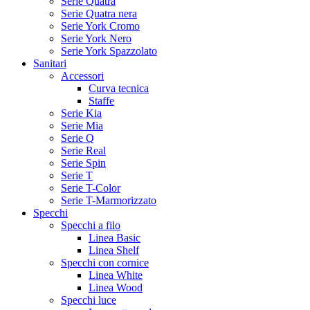
Serie Quatra
Serie Quatra nera
Serie York Cromo
Serie York Nero
Serie York Spazzolato
Sanitari
Accessori
Curva tecnica
Staffe
Serie Kia
Serie Mia
Serie Q
Serie Real
Serie Spin
Serie T
Serie T-Color
Serie T-Marmorizzato
Specchi
Specchi a filo
Linea Basic
Linea Shelf
Specchi con cornice
Linea White
Linea Wood
Specchi luce