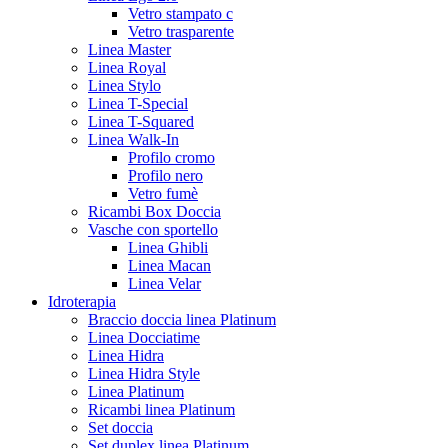
Vetro stampato c
Vetro trasparente
Linea Master
Linea Royal
Linea Stylo
Linea T-Special
Linea T-Squared
Linea Walk-In
Profilo cromo
Profilo nero
Vetro fumè
Ricambi Box Doccia
Vasche con sportello
Linea Ghibli
Linea Macan
Linea Velar
Idroterapia
Braccio doccia linea Platinum
Linea Docciatime
Linea Hidra
Linea Hidra Style
Linea Platinum
Ricambi linea Platinum
Set doccia
Set duplex linea Platinum