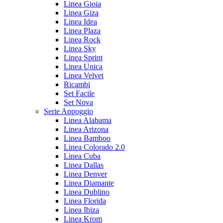
Linea Gioia
Linea Giza
Linea Idea
Linea Plaza
Linea Rock
Linea Sky
Linea Sprint
Linea Unica
Linea Velvet
Ricambi
Set Facile
Set Nova
Serie Appoggio
Linea Alabama
Linea Arizona
Linea Bamboo
Linea Colorado 2.0
Linea Cuba
Linea Dallas
Linea Denver
Linea Diamante
Linea Dublino
Linea Florida
Linea Ibiza
Linea Krom