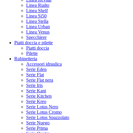
Linea Rialto
Linea Shelf
Linea Si50
Linea Stella
Linea Urban
Linea Venus
Specchiere
Piatti doccia e pilette
Piatti doccia
Pilette
Rubinetteria
Accessori idraulica
Serie Eden
Serie Flat
Serie Flat nera
Serie Iris
Serie Kant
Serie Kitchen
Serie Kreo
Serie Lotus Nero
Serie Lotus Cromo
Serie Lotus Spazzolato
Serie Nuego
Serie Prima