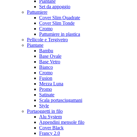
Piantane
Set da appoggio
Pattumiere
Cover Slim Quadrate
Cover Slim Tonde
Cromo
Pattumiere in plastica
Pellicole e Tergivetro
Piantane
Bambu
Base Ovale
Base Vetro
Bianco
Cromo
Fusion
Mezza Luna
Promo
Satinate
Scala portasciugamani
Style
Portaoggetti in filo
Alu System
Appendini mensole filo
Cover Black
Francy 2.0