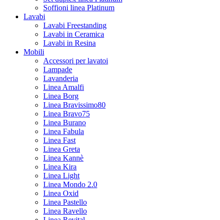
Soffioni linea Platinum
Lavabi
Lavabi Freestanding
Lavabi in Ceramica
Lavabi in Resina
Mobili
Accessori per lavatoi
Lampade
Lavanderia
Linea Amalfi
Linea Borg
Linea Bravissimo80
Linea Bravo75
Linea Burano
Linea Fabula
Linea Fast
Linea Greta
Linea Kannè
Linea Kira
Linea Light
Linea Mondo 2.0
Linea Oxid
Linea Pastello
Linea Ravello
Linea Revital