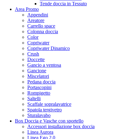
Tende doccia in Tessuto
Area Promo
Appendini
Areatore
Carrello space
Colonna doccia
Color
Copriwater
Copriwater Dinamico
Crush
Doccette
Gancio a ventosa
Gancione
Miscelatori
Pedana doccia
Portascopini
Rompigetto
Saltelli
Scaffale sopralavatrice
Spatola tergivetro
Sturalavabo
Box Doccia e Vasche con sportello
Accessori installazione box doccia
Linea Aurora
Linea Ego 2.0