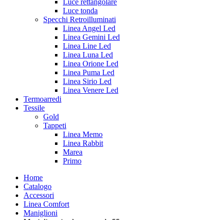
Luce rettangolare
Luce tonda
Specchi Retroilluminati
Linea Angel Led
Linea Gemini Led
Linea Line Led
Linea Luna Led
Linea Orione Led
Linea Puma Led
Linea Sirio Led
Linea Venere Led
Termoarredi
Tessile
Gold
Tappeti
Linea Memo
Linea Rabbit
Marea
Primo
Home
Catalogo
Accessori
Linea Comfort
Maniglioni