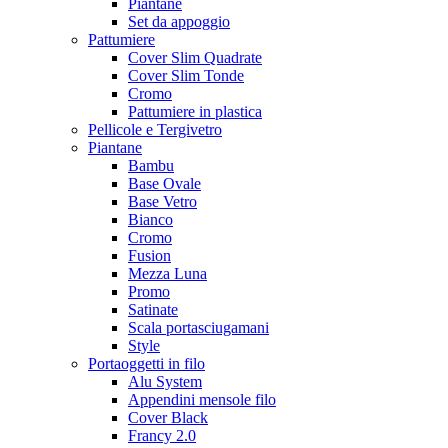
Piantane
Set da appoggio
Pattumiere
Cover Slim Quadrate
Cover Slim Tonde
Cromo
Pattumiere in plastica
Pellicole e Tergivetro
Piantane
Bambu
Base Ovale
Base Vetro
Bianco
Cromo
Fusion
Mezza Luna
Promo
Satinate
Scala portasciugamani
Style
Portaoggetti in filo
Alu System
Appendini mensole filo
Cover Black
Francy 2.0