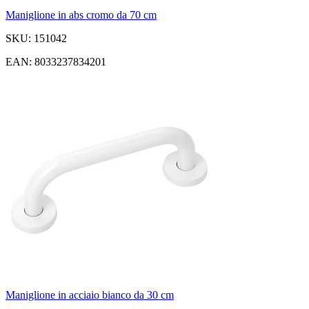
Maniglione in abs cromo da 70 cm
SKU: 151042
EAN: 8033237834201
Maniglione in acciaio bianco da 30 cm