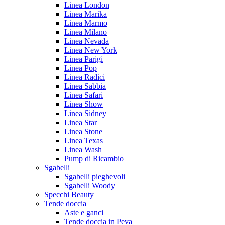
Linea London
Linea Marika
Linea Marmo
Linea Milano
Linea Nevada
Linea New York
Linea Parigi
Linea Pop
Linea Radici
Linea Sabbia
Linea Safari
Linea Show
Linea Sidney
Linea Star
Linea Stone
Linea Texas
Linea Wash
Pump di Ricambio
Sgabelli
Sgabelli pieghevoli
Sgabelli Woody
Specchi Beauty
Tende doccia
Aste e ganci
Tende doccia in Peva