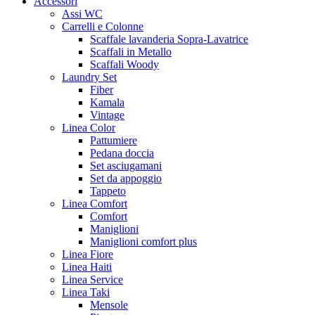
Accessori
Assi WC
Carrelli e Colonne
Scaffale lavanderia Sopra-Lavatrice
Scaffali in Metallo
Scaffali Woody
Laundry Set
Fiber
Kamala
Vintage
Linea Color
Pattumiere
Pedana doccia
Set asciugamani
Set da appoggio
Tappeto
Linea Comfort
Comfort
Maniglioni
Maniglioni comfort plus
Linea Fiore
Linea Haiti
Linea Service
Linea Taki
Mensole