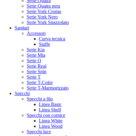
Serie Quatra
Serie Quatra nera
Serie York Cromo
Serie York Nero
Serie York Spazzolato
Sanitari
Accessori
Curva tecnica
Staffe
Serie Kia
Serie Mia
Serie Q
Serie Real
Serie Spin
Serie T
Serie T-Color
Serie T-Marmorizzato
Specchi
Specchi a filo
Linea Basic
Linea Shelf
Specchi con cornice
Linea White
Linea Wood
Specchi luce