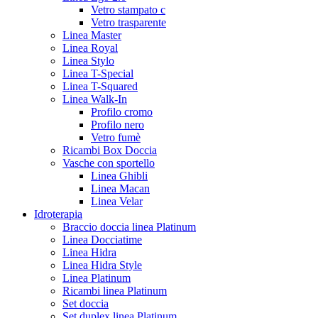
Vetro stampato c
Vetro trasparente
Linea Master
Linea Royal
Linea Stylo
Linea T-Special
Linea T-Squared
Linea Walk-In
Profilo cromo
Profilo nero
Vetro fumè
Ricambi Box Doccia
Vasche con sportello
Linea Ghibli
Linea Macan
Linea Velar
Idroterapia
Braccio doccia linea Platinum
Linea Docciatime
Linea Hidra
Linea Hidra Style
Linea Platinum
Ricambi linea Platinum
Set doccia
Set duplex linea Platinum