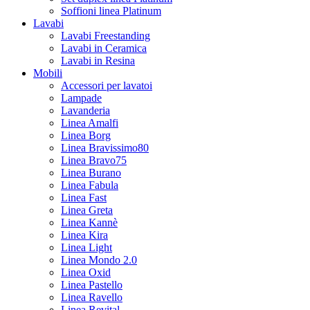
Soffioni linea Platinum
Lavabi
Lavabi Freestanding
Lavabi in Ceramica
Lavabi in Resina
Mobili
Accessori per lavatoi
Lampade
Lavanderia
Linea Amalfi
Linea Borg
Linea Bravissimo80
Linea Bravo75
Linea Burano
Linea Fabula
Linea Fast
Linea Greta
Linea Kannè
Linea Kira
Linea Light
Linea Mondo 2.0
Linea Oxid
Linea Pastello
Linea Ravello
Linea Revital