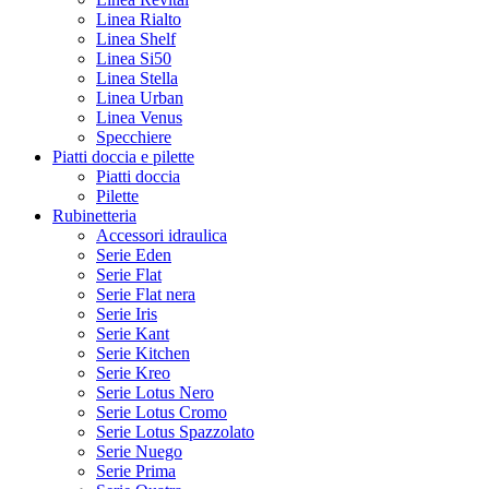
Linea Rialto
Linea Shelf
Linea Si50
Linea Stella
Linea Urban
Linea Venus
Specchiere
Piatti doccia e pilette
Piatti doccia
Pilette
Rubinetteria
Accessori idraulica
Serie Eden
Serie Flat
Serie Flat nera
Serie Iris
Serie Kant
Serie Kitchen
Serie Kreo
Serie Lotus Nero
Serie Lotus Cromo
Serie Lotus Spazzolato
Serie Nuego
Serie Prima