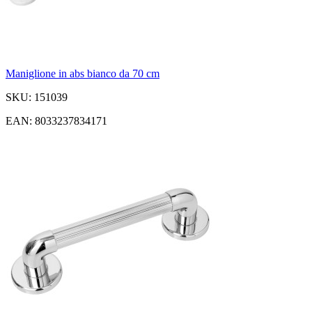
Maniglione in abs bianco da 70 cm
SKU: 151039
EAN: 8033237834171