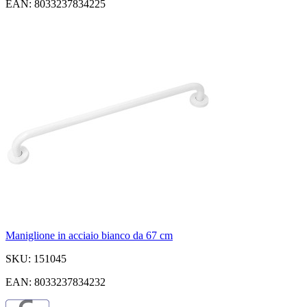
EAN: 8033237834225
Maniglione in acciaio bianco da 67 cm
SKU: 151045
EAN: 8033237834232