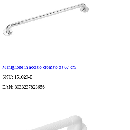
Maniglione in acciaio cromato da 67 cm
SKU: 151029-B
EAN: 8033237823656