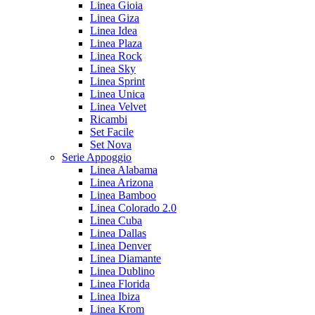
Linea Gioia
Linea Giza
Linea Idea
Linea Plaza
Linea Rock
Linea Sky
Linea Sprint
Linea Unica
Linea Velvet
Ricambi
Set Facile
Set Nova
Serie Appoggio
Linea Alabama
Linea Arizona
Linea Bamboo
Linea Colorado 2.0
Linea Cuba
Linea Dallas
Linea Denver
Linea Diamante
Linea Dublino
Linea Florida
Linea Ibiza
Linea Krom