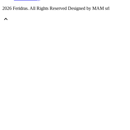
2026 Feridras. All Rights Reserved Designed by MAM srl
keyboard_arrow_up