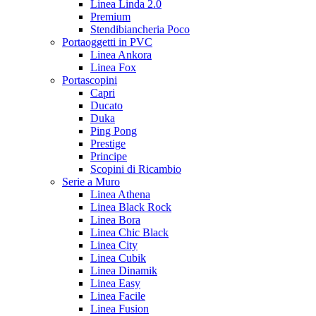
Linea Linda 2.0
Premium
Stendibiancheria Poco
Portaoggetti in PVC
Linea Ankora
Linea Fox
Portascopini
Capri
Ducato
Duka
Ping Pong
Prestige
Principe
Scopini di Ricambio
Serie a Muro
Linea Athena
Linea Black Rock
Linea Bora
Linea Chic Black
Linea City
Linea Cubik
Linea Dinamik
Linea Easy
Linea Facile
Linea Fusion