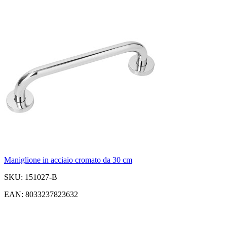
Maniglione in acciaio cromato da 30 cm
SKU: 151027-B
EAN: 8033237823632