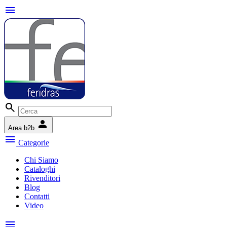
menu
search
person
Area b2b
menu
Categorie
Chi Siamo
Cataloghi
Rivenditori
Blog
Contatti
Video
menu