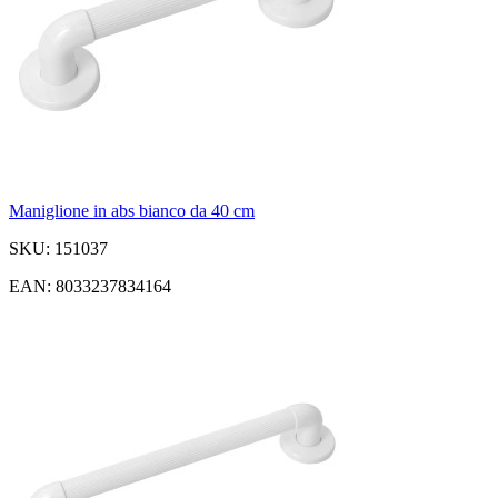
Maniglione in abs bianco da 40 cm
SKU: 151037
EAN: 8033237834164