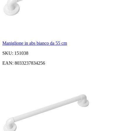
Maniglione in abs bianco da 55 cm
SKU: 151038
EAN: 8033237834256