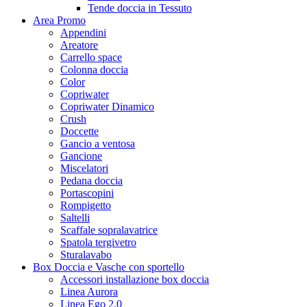
Tende doccia in Tessuto
Area Promo
Appendini
Areatore
Carrello space
Colonna doccia
Color
Copriwater
Copriwater Dinamico
Crush
Doccette
Gancio a ventosa
Gancione
Miscelatori
Pedana doccia
Portascopini
Rompigetto
Saltelli
Scaffale sopralavatrice
Spatola tergivetro
Sturalavabo
Box Doccia e Vasche con sportello
Accessori installazione box doccia
Linea Aurora
Linea Ego 2.0