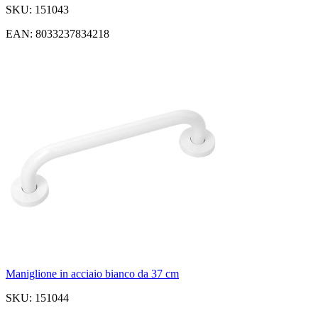
SKU: 151043
EAN: 8033237834218
Maniglione in acciaio bianco da 37 cm
SKU: 151044