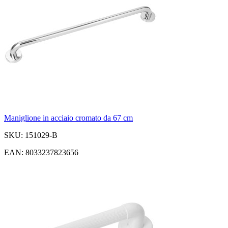
Maniglione in acciaio cromato da 67 cm
SKU: 151029-B
EAN: 8033237823656