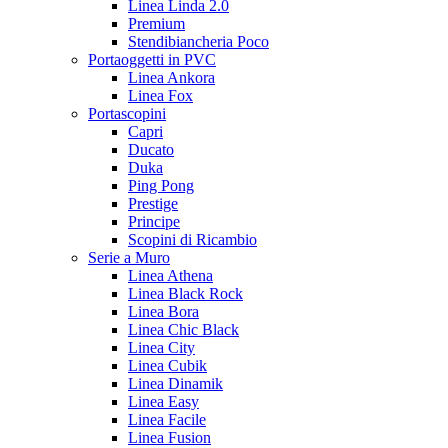
Linea Linda 2.0
Premium
Stendibiancheria Poco
Portaoggetti in PVC
Linea Ankora
Linea Fox
Portascopini
Capri
Ducato
Duka
Ping Pong
Prestige
Principe
Scopini di Ricambio
Serie a Muro
Linea Athena
Linea Black Rock
Linea Bora
Linea Chic Black
Linea City
Linea Cubik
Linea Dinamik
Linea Easy
Linea Facile
Linea Fusion