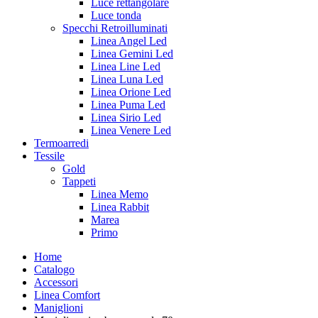
Luce rettangolare
Luce tonda
Specchi Retroilluminati
Linea Angel Led
Linea Gemini Led
Linea Line Led
Linea Luna Led
Linea Orione Led
Linea Puma Led
Linea Sirio Led
Linea Venere Led
Termoarredi
Tessile
Gold
Tappeti
Linea Memo
Linea Rabbit
Marea
Primo
Home
Catalogo
Accessori
Linea Comfort
Maniglioni