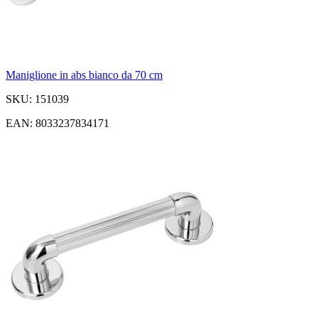
Maniglione in abs bianco da 70 cm
SKU: 151039
EAN: 8033237834171