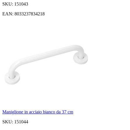
SKU: 151043
EAN: 8033237834218
Maniglione in acciaio bianco da 37 cm
SKU: 151044