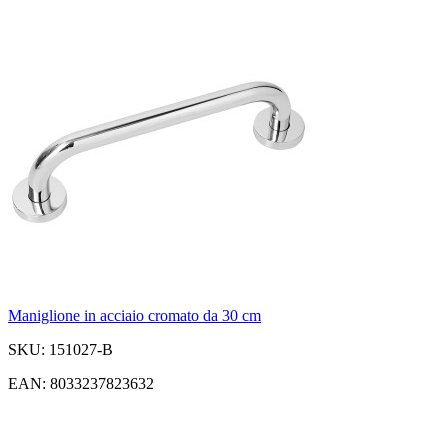
Maniglione in acciaio cromato da 30 cm
SKU: 151027-B
EAN: 8033237823632