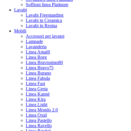
Soffioni linea Platinum
Lavabi
Lavabi Freestanding
Lavabi in Ceramica
Lavabi in Resina
Mobili
Accessori per lavatoi
Lampade
Lavanderia
Linea Amalfi
Linea Borg
Linea Bravissimo80
Linea Bravo75
Linea Burano
Linea Fabula
Linea Fast
Linea Greta
Linea Kannè
Linea Kira
Linea Light
Linea Mondo 2.0
Linea Oxid
Linea Pastello
Linea Ravello
Linea Revital