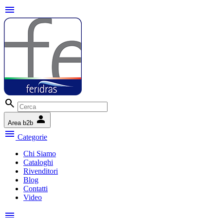
menu
search
person
Area b2b
menu
Categorie
Chi Siamo
Cataloghi
Rivenditori
Blog
Contatti
Video
menu