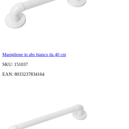
Maniglione in abs bianco da 40 cm
SKU: 151037
EAN: 8033237834164