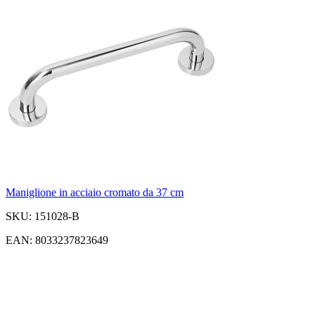
Maniglione in acciaio cromato da 37 cm
SKU: 151028-B
EAN: 8033237823649