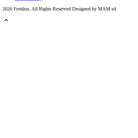
2026 Feridras. All Rights Reserved Designed by MAM srl
keyboard_arrow_up