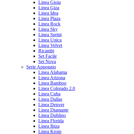
Linea Gioia
Linea Giza
Linea Idea
Linea Plaza
Linea Rock
Linea Sky
Linea Sprint
Linea Unica
Linea Velvet
Ricambi
Set Facile
Set Nova
Serie Appoggio
Linea Alabama
Linea Arizona
Linea Bamboo
Linea Colorado 2.0
Linea Cuba
Linea Dallas
Linea Denver
Linea Diamante
Linea Dublino
Linea Florida
Linea Ibiza
Linea Krom