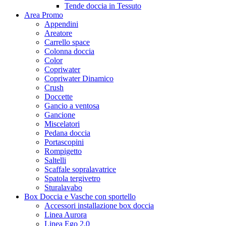
Tende doccia in Tessuto
Area Promo
Appendini
Areatore
Carrello space
Colonna doccia
Color
Copriwater
Copriwater Dinamico
Crush
Doccette
Gancio a ventosa
Gancione
Miscelatori
Pedana doccia
Portascopini
Rompigetto
Saltelli
Scaffale sopralavatrice
Spatola tergivetro
Sturalavabo
Box Doccia e Vasche con sportello
Accessori installazione box doccia
Linea Aurora
Linea Ego 2.0