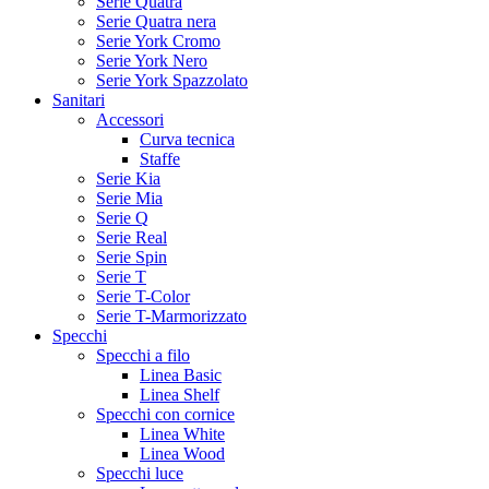
Serie Quatra
Serie Quatra nera
Serie York Cromo
Serie York Nero
Serie York Spazzolato
Sanitari
Accessori
Curva tecnica
Staffe
Serie Kia
Serie Mia
Serie Q
Serie Real
Serie Spin
Serie T
Serie T-Color
Serie T-Marmorizzato
Specchi
Specchi a filo
Linea Basic
Linea Shelf
Specchi con cornice
Linea White
Linea Wood
Specchi luce