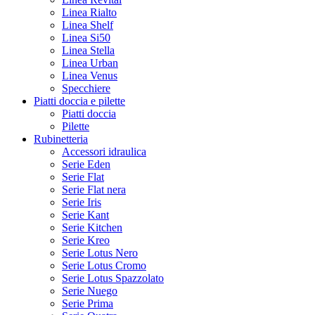
Linea Rialto
Linea Shelf
Linea Si50
Linea Stella
Linea Urban
Linea Venus
Specchiere
Piatti doccia e pilette
Piatti doccia
Pilette
Rubinetteria
Accessori idraulica
Serie Eden
Serie Flat
Serie Flat nera
Serie Iris
Serie Kant
Serie Kitchen
Serie Kreo
Serie Lotus Nero
Serie Lotus Cromo
Serie Lotus Spazzolato
Serie Nuego
Serie Prima