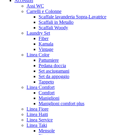
Accessori
Assi WC
Carrelli e Colonne
Scaffale lavanderia Sopra-Lavatrice
Scaffali in Metallo
Scaffali Woody
Laundry Set
Fiber
Kamala
Vintage
Linea Color
Pattumiere
Pedana doccia
Set asciugamani
Set da appoggio
Tappeto
Linea Comfort
Comfort
Maniglioni
Maniglioni comfort plus
Linea Fiore
Linea Haiti
Linea Service
Linea Taki
Mensole