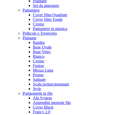
Piantane
Set da appoggio
Pattumiere
Cover Slim Quadrate
Cover Slim Tonde
Cromo
Pattumiere in plastica
Pellicole e Tergivetro
Piantane
Bambu
Base Ovale
Base Vetro
Bianco
Cromo
Fusion
Mezza Luna
Promo
Satinate
Scala portasciugamani
Style
Portaoggetti in filo
Alu System
Appendini mensole filo
Cover Black
Francy 2.0