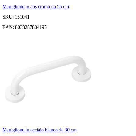
Maniglione in abs cromo da 55 cm
SKU: 151041
EAN: 8033237834195
Maniglione in acciaio bianco da 30 cm