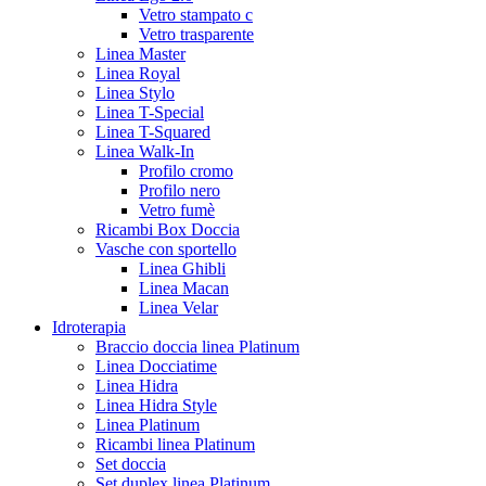
Vetro stampato c
Vetro trasparente
Linea Master
Linea Royal
Linea Stylo
Linea T-Special
Linea T-Squared
Linea Walk-In
Profilo cromo
Profilo nero
Vetro fumè
Ricambi Box Doccia
Vasche con sportello
Linea Ghibli
Linea Macan
Linea Velar
Idroterapia
Braccio doccia linea Platinum
Linea Docciatime
Linea Hidra
Linea Hidra Style
Linea Platinum
Ricambi linea Platinum
Set doccia
Set duplex linea Platinum