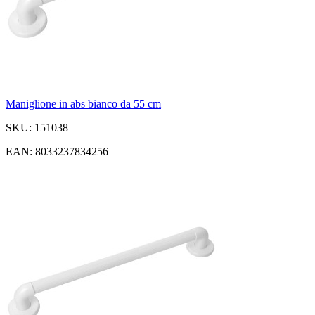
Maniglione in abs bianco da 55 cm
SKU: 151038
EAN: 8033237834256