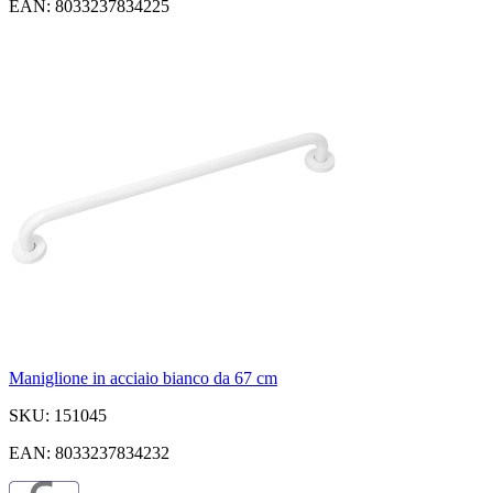
EAN: 8033237834225
Maniglione in acciaio bianco da 67 cm
SKU: 151045
EAN: 8033237834232