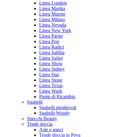
Linea London
Linea Marika
Linea Marmo
Linea Milano
Linea Nevada
Linea New York
Linea Parigi
Linea Pop
Linea Radici
Linea Sabbia
Linea Safari
Linea Show
Linea Sidney
Linea Star
Linea Stone
Linea Texas
Linea Wash
Pump di Ricambio
Sgabelli
Sgabelli pieghevoli
Sgabelli Woody
Specchi Beauty
Tende doccia
Aste e ganci
Tende doccia in Peva