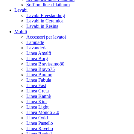
Soffioni linea Platinum
Lavabi
Lavabi Freestanding
Lavabi in Ceramica
Lavabi in Resina
Mobili
Accessori per lavatoi
Lampade
Lavanderia
Linea Amalfi
Linea Borg
Linea Bravissimo80
Linea Bravo75
Linea Burano
Linea Fabula
Linea Fast
Linea Greta
Linea Kannè
Linea Kira
Linea Light
Linea Mondo 2.0
Linea Oxid
Linea Pastello
Linea Ravello
Linea Revital