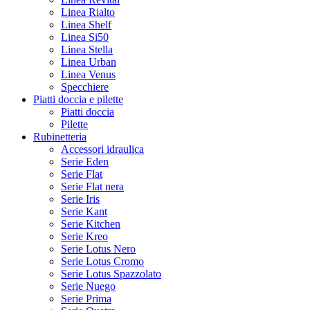
Linea Rialto
Linea Shelf
Linea Si50
Linea Stella
Linea Urban
Linea Venus
Specchiere
Piatti doccia e pilette
Piatti doccia
Pilette
Rubinetteria
Accessori idraulica
Serie Eden
Serie Flat
Serie Flat nera
Serie Iris
Serie Kant
Serie Kitchen
Serie Kreo
Serie Lotus Nero
Serie Lotus Cromo
Serie Lotus Spazzolato
Serie Nuego
Serie Prima