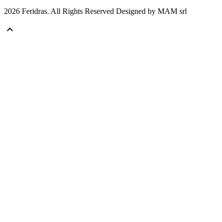
2026 Feridras. All Rights Reserved Designed by MAM srl
keyboard_arrow_up