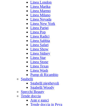
Linea London
Linea Marika
Linea Marmo
Linea Milano
Linea Nevada
Linea New York
Linea Parigi
Linea Pop
Linea Radici
Linea Sabbia
Linea Safari
Linea Show
Linea Sidney
Linea Star
Linea Stone
Linea Texas
Linea Wash
Pump di Ricambio
Sgabelli
Sgabelli pieghevoli
Sgabelli Woody
Specchi Beauty
Tende doccia
Aste e ganci
Tende doccia in Peva