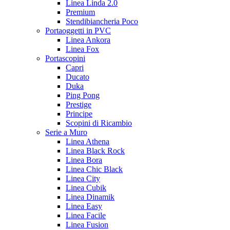
Linea Linda 2.0
Premium
Stendibiancheria Poco
Portaoggetti in PVC
Linea Ankora
Linea Fox
Portascopini
Capri
Ducato
Duka
Ping Pong
Prestige
Principe
Scopini di Ricambio
Serie a Muro
Linea Athena
Linea Black Rock
Linea Bora
Linea Chic Black
Linea City
Linea Cubik
Linea Dinamik
Linea Easy
Linea Facile
Linea Fusion