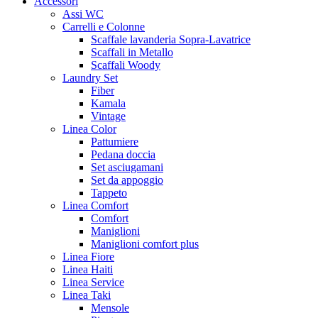
Accessori
Assi WC
Carrelli e Colonne
Scaffale lavanderia Sopra-Lavatrice
Scaffali in Metallo
Scaffali Woody
Laundry Set
Fiber
Kamala
Vintage
Linea Color
Pattumiere
Pedana doccia
Set asciugamani
Set da appoggio
Tappeto
Linea Comfort
Comfort
Maniglioni
Maniglioni comfort plus
Linea Fiore
Linea Haiti
Linea Service
Linea Taki
Mensole