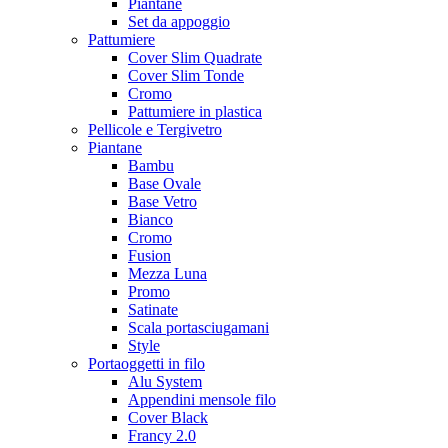
Piantane
Set da appoggio
Pattumiere
Cover Slim Quadrate
Cover Slim Tonde
Cromo
Pattumiere in plastica
Pellicole e Tergivetro
Piantane
Bambu
Base Ovale
Base Vetro
Bianco
Cromo
Fusion
Mezza Luna
Promo
Satinate
Scala portasciugamani
Style
Portaoggetti in filo
Alu System
Appendini mensole filo
Cover Black
Francy 2.0