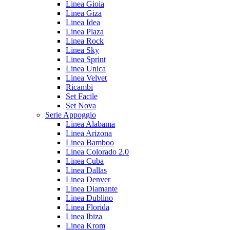
Linea Gioia
Linea Giza
Linea Idea
Linea Plaza
Linea Rock
Linea Sky
Linea Sprint
Linea Unica
Linea Velvet
Ricambi
Set Facile
Set Nova
Serie Appoggio
Linea Alabama
Linea Arizona
Linea Bamboo
Linea Colorado 2.0
Linea Cuba
Linea Dallas
Linea Denver
Linea Diamante
Linea Dublino
Linea Florida
Linea Ibiza
Linea Krom