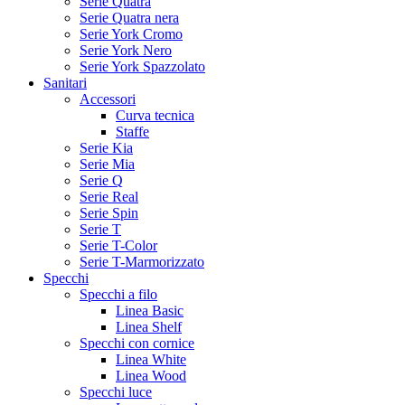
Serie Quatra
Serie Quatra nera
Serie York Cromo
Serie York Nero
Serie York Spazzolato
Sanitari
Accessori
Curva tecnica
Staffe
Serie Kia
Serie Mia
Serie Q
Serie Real
Serie Spin
Serie T
Serie T-Color
Serie T-Marmorizzato
Specchi
Specchi a filo
Linea Basic
Linea Shelf
Specchi con cornice
Linea White
Linea Wood
Specchi luce