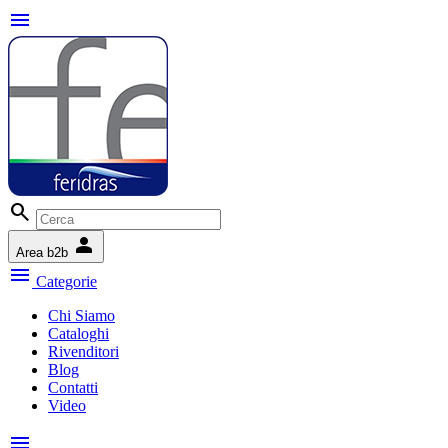
menu
search
person
Area b2b
menu
Categorie
Chi Siamo
Cataloghi
Rivenditori
Blog
Contatti
Video
menu