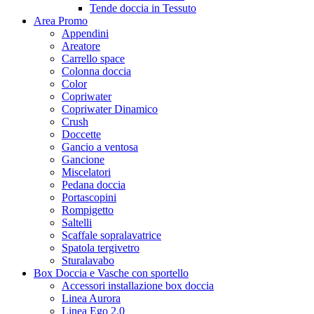
Tende doccia in Tessuto
Area Promo
Appendini
Areatore
Carrello space
Colonna doccia
Color
Copriwater
Copriwater Dinamico
Crush
Doccette
Gancio a ventosa
Gancione
Miscelatori
Pedana doccia
Portascopini
Rompigetto
Saltelli
Scaffale sopralavatrice
Spatola tergivetro
Sturalavabo
Box Doccia e Vasche con sportello
Accessori installazione box doccia
Linea Aurora
Linea Ego 2.0