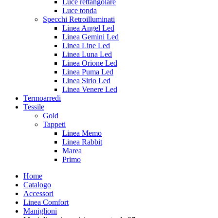
Luce rettangolare
Luce tonda
Specchi Retroilluminati
Linea Angel Led
Linea Gemini Led
Linea Line Led
Linea Luna Led
Linea Orione Led
Linea Puma Led
Linea Sirio Led
Linea Venere Led
Termoarredi
Tessile
Gold
Tappeti
Linea Memo
Linea Rabbit
Marea
Primo
Home
Catalogo
Accessori
Linea Comfort
Maniglioni