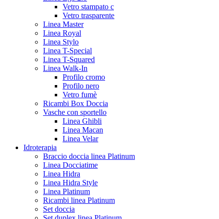
Vetro stampato c
Vetro trasparente
Linea Master
Linea Royal
Linea Stylo
Linea T-Special
Linea T-Squared
Linea Walk-In
Profilo cromo
Profilo nero
Vetro fumè
Ricambi Box Doccia
Vasche con sportello
Linea Ghibli
Linea Macan
Linea Velar
Idroterapia
Braccio doccia linea Platinum
Linea Docciatime
Linea Hidra
Linea Hidra Style
Linea Platinum
Ricambi linea Platinum
Set doccia
Set duplex linea Platinum